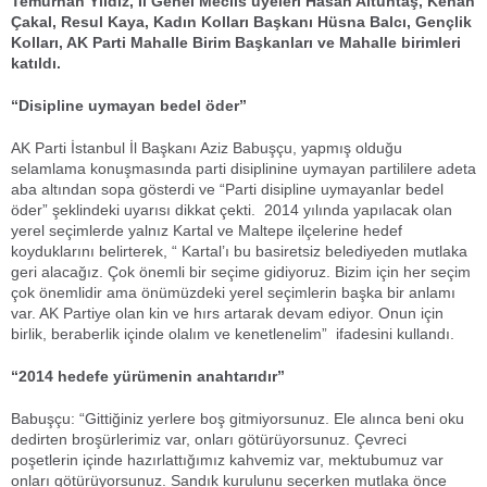
Temurhan Yıldız, İl Genel Meclis üyeleri Hasan Altuntaş, Kenan
Çakal, Resul Kaya, Kadın Kolları Başkanı Hüsna Balcı, Gençlik
Kolları, AK Parti Mahalle Birim Başkanları ve Mahalle birimleri
katıldı.
“Disipline uymayan bedel öder”
AK Parti İstanbul İl Başkanı Aziz Babuşçu, yapmış olduğu
selamlama konuşmasında parti disiplinine uymayan partililere adeta
aba altından sopa gösterdi ve “Parti disipline uymayanlar bedel
öder” şeklindeki uyarısı dikkat çekti. 2014 yılında yapılacak olan
yerel seçimlerde yalnız Kartal ve Maltepe ilçelerine hedef
koyduklarını belirterek, “ Kartal’ı bu basiretsiz belediyeden mutlaka
geri alacağız. Çok önemli bir seçime gidiyoruz. Bizim için her seçim
çok önemlidir ama önümüzdeki yerel seçimlerin başka bir anlamı
var. AK Partiye olan kin ve hırs artarak devam ediyor. Onun için
birlik, beraberlik içinde olalım ve kenetlenelim” ifadesini kullandı.
“2014 hedefe yürümenin anahtarıdır”
Babuşçu: “Gittiğiniz yerlere boş gitmiyorsunuz. Ele alınca beni oku
dedirten broşürlerimiz var, onları götürüyorsunuz. Çevreci
poşetlerin içinde hazırlattığımız kahvemiz var, mektubumuz var
onları götürüyorsunuz. Sandık kurulunu seçerken mutlaka önce