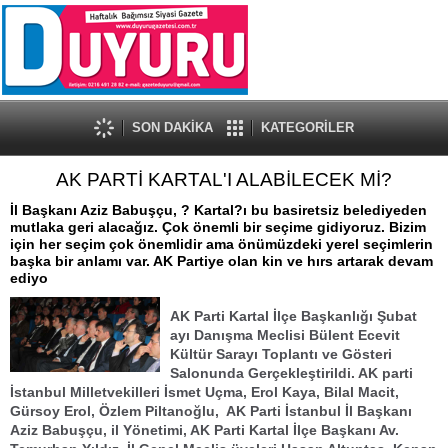
SON DAKİKA
KATEGORİLER
AK PARTİ KARTAL'I ALABİLECEK Mİ?
İl Başkanı Aziz Babuşçu, ? Kartal?ı bu basiretsiz belediyeden
mutlaka geri alacağız. Çok önemli bir seçime gidiyoruz. Bizim
için her seçim çok önemlidir ama önümüzdeki yerel seçimlerin
başka bir anlamı var. AK Partiye olan kin ve hırs artarak devam
ediyo
AK Parti Kartal İlçe Başkanlığı Şubat
ayı Danışma Meclisi Bülent Ecevit
Kültür Sarayı Toplantı ve Gösteri
Salonunda Gerçekleştirildi. AK parti
İstanbul Milletvekilleri İsmet Uçma, Erol Kaya, Bilal Macit,
Gürsoy Erol, Özlem Piltanoğlu, AK Parti İstanbul İl Başkanı
Aziz Babuşçu, il Yönetimi, AK Parti Kartal İlçe Başkanı Av.