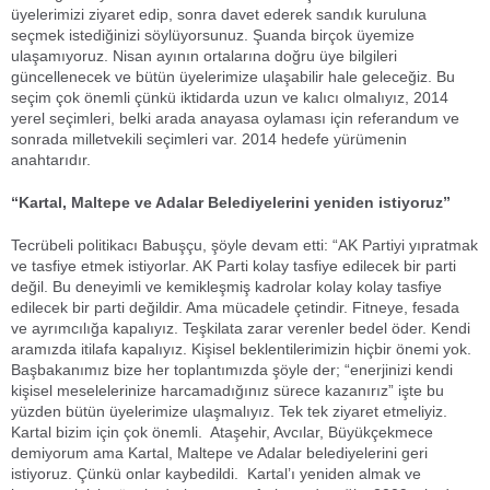
üyelerimizi ziyaret edip, sonra davet ederek sandık kuruluna
seçmek istediğinizi söylüyorsunuz. Şuanda birçok üyemize
ulaşamıyoruz. Nisan ayının ortalarına doğru üye bilgileri
güncellenecek ve bütün üyelerimize ulaşabilir hale geleceğiz. Bu
seçim çok önemli çünkü iktidarda uzun ve kalıcı olmalıyız, 2014
yerel seçimleri, belki arada anayasa oylaması için referandum ve
sonrada milletvekili seçimleri var. 2014 hedefe yürümenin
anahtarıdır.
“Kartal, Maltepe ve Adalar Belediyelerini yeniden istiyoruz”
Tecrübeli politikacı Babuşçu, şöyle devam etti: “AK Partiyi yıpratmak
ve tasfiye etmek istiyorlar. AK Parti kolay tasfiye edilecek bir parti
değil. Bu deneyimli ve kemikleşmiş kadrolar kolay kolay tasfiye
edilecek bir parti değildir. Ama mücadele çetindir. Fitneye, fesada
ve ayrımcılığa kapalıyız. Teşkilata zarar verenler bedel öder. Kendi
aramızda itilafa kapalıyız. Kişisel beklentilerimizin hiçbir önemi yok.
Başbakanımız bize her toplantımızda şöyle der; “enerjinizi kendi
kişisel meselelerinize harcamadığınız sürece kazanırız” işte bu
yüzden bütün üyelerimize ulaşmalıyız. Tek tek ziyaret etmeliyiz.
Kartal bizim için çok önemli. Ataşehir, Avcılar, Büyükçekmece
demiyorum ama Kartal, Maltepe ve Adalar belediyelerini geri
istiyoruz. Çünkü onlar kaybedildi. Kartal’ı yeniden almak ve