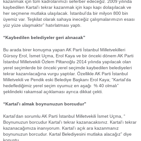
kazanmak için tüm kadrolarımızı seferber edeceğiz. 2009 yılında
kaybedilen Kartal’ı tekrar kazanmak için kapı kapı dolaşılacak ve
her seçmene mutlaka ulaşılacak. İstanbul’da bir milyon 800 bin
üyemiz var. Teşkilat olarak sahaya ineceğiz çalışmalarımızın esası
yüz yüze ulaşmaktır” hatırlatması yaptı.
“Kaybedilen belediyeler geri alınacak”
Bu arada birer konuşma yapan AK Parti İstanbul Milletvekilleri
Gürsoy Erol, İsmet Uçma, Erol Kaya ve bir önceki dönem AK Parti
İstanbul Milletvekili Özlem Piltanoğlu 2014 yılında yapılacak olan
yerel seçimlerde bir önceki yerel seçimde kaybedilen belediyeleri
tekrar kazanılacağına vurgu yaptılar. Özellikle AK Parti İstanbul
Milletvekili ve Pendik eski Belediye Başkanı Erol Kaya; “Kartal’da
hedeflediğimiz yerel seçim oyumuz en aşağı % 40 olmalı”
şeklindeki rakamsal açıklaması ayrıca dikkat çekti.
“Kartal’ı almak boynunuzun borcudur”
Kartal’dan sorumlu AK Parti İstanbul Milletvekili İsmet Uçma, “
Boynunuzun borcudur Kartal’ı tekrar kazanacaksınız. Kartal’ı tekrar
kazanacağımıza inanıyorum. Kartal’ı açık ara kazanmanız
boynunuzun borcudur. Kartal Belediyesini mutlaka alacağız” diye
konuştu.