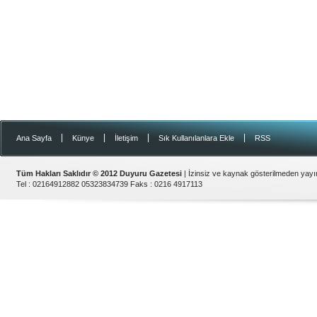
|
|
|
|
Ana Sayfa
Künye
İletişim
Sık Kullanılanlara Ekle
RSS
Tüm Hakları Saklıdır © 2012
Duyuru Gazetesi
| İzinsiz ve kaynak gösterilmeden yay
Tel :
02164912882 05323834739
Faks :
0216 4917113