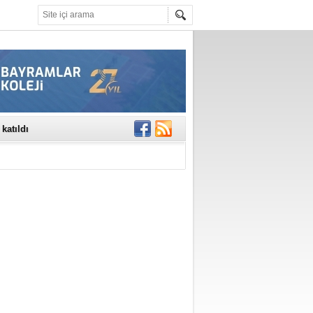
rinde..
katıldı
gisi’nde
DEĞİL, DOĞRU
erildi
n Ercan Ekşi son
ı Selahattin
En Değerli
en 10 Nokta