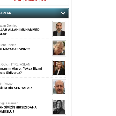
|
|
BU AY
BU HAFTA
DÜN
ZARLAR
san Demirci
LLAH ALLAH! MUHAMMED
ALAH!
lent Ertekin
ALMAYACAKSINIZ!!!
. Gülçin ITIRLI ASLAN
man mı Akıyor, Yoksa Biz mi
çip Gidiyoruz?
lat Yavuz
ĞİTİM BİR SEN YAPAR
vgi Karaman
ANGİMİZİN HIRSIZI DAHA
AMUSLU?