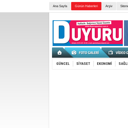
Ana Sayfa
Günün Haberleri
Arşiv
Siten
GÜNCEL
SİYASET
EKONOMİ
SAĞL