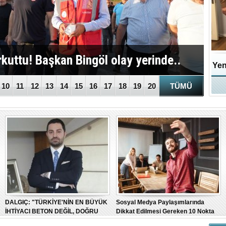
kuttu! Başkan Bingöl olay yerinde..
Büy
Yen
10
11
12
13
14
15
16
17
18
19
20
TÜMÜ
DALGIÇ: "TÜRKİYE'NİN EN BÜYÜK
Sosyal Medya Paylaşımlarında
İHTİYACI BETON DEĞİL, DOĞRU
Dikkat Edilmesi Gereken 10 Nokta
PLANLAMA"