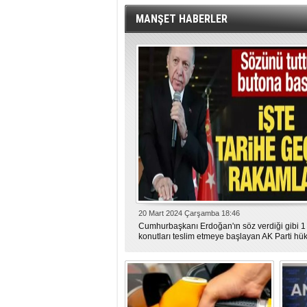
MANŞET HABERLER
20 Mart 2024 Çarşamba 18:46
Cumhurbaşkanı Erdoğan'ın söz verdiği gibi 1 y
konutları teslim etmeye başlayan AK Parti hü
ayda 76 bin konut teslim etti. Yılsonuna kada
konutun teslim edilmesi hedefleniyor.