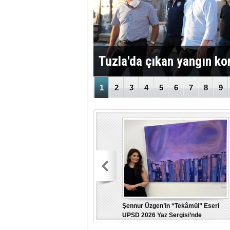
Tuzla'da çıkan yangın kor
1
2
3
4
5
6
7
8
9
Şennur Üzgen’in “Tekâmül” Eseri
UPSD 2026 Yaz Sergisi’nde
Sanatseverlerle Buluştu