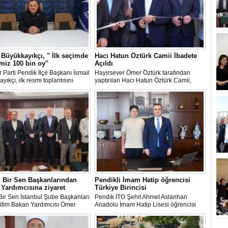
 Büyükkayıkçı, " İlk seçimde
Hacı Hatun Öztürk Camii İbadete
miz 100 bin oy"
Açıldı
 Parti Pendik İlçe Başkanı İsmail
Hayırsever Ömer Öztürk tarafından
yıkçı, ilk resmi toplantısını
yaptırılan Hacı Hatun Öztürk Camii,
a aralıksız
ensuplarıyla gerçekleştirdi ve
düzenlenen törenle ibadete açıldı.
e savaş
 açıklamalarda bulundu.
 Bir Sen Başkanlarından
Pendikli İmam Hatip öğrencisi
Yardımcısına ziyaret
Türkiye Birincisi
Bir Sen İstanbul Şube Başkanları
Pendik İTO Şehit Ahmet Aslanhan
ğitim Bakan Yardımcısı Ömer
Anadolu İmam Hatip Lisesi öğrencisi
lkenci'yi ziyaret etti.
Hamza Oruç LGS'de 500 Tam puan
alarak Türkiye birincisi oldu.