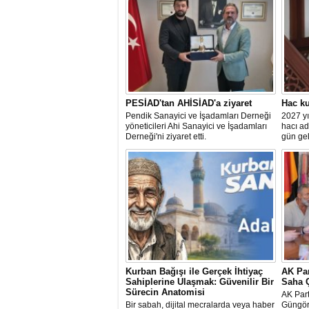
Meteoroloji Genel Müdürlüğü'nce Marmara Bö
kuvvetli yağış ve fırtına uyarısı yapılırken, m
gelebilecek olumsuzluklara karşı dikkatli olu
istendi.
PESİAD'tan AHİSİAD'a ziyaret
Hac ku
Pendik Sanayici ve İşadamları Derneği
2027 yı
yöneticileri Ahi Sanayici ve İşadamları
hacı ad
Derneği'ni ziyaret etti.
gün gel
Diyanet
Sonuçl
devlet 
06 Ocak 2023 Cuma 17:10
Televizyoncu Fatih Portakal, en çok konuşula
bakanlığın Çevre, Şehircilik ve İklim Değişikli
Bakanlığı olduğunu söyledi.
Kurban Bağışı ile Gerçek İhtiyaç
AK Par
Sahiplerine Ulaşmak: Güvenilir Bir
Saha Ç
Sürecin Anatomisi
AK Parti
Bir sabah, dijital mecralarda veya haber
Güngöre