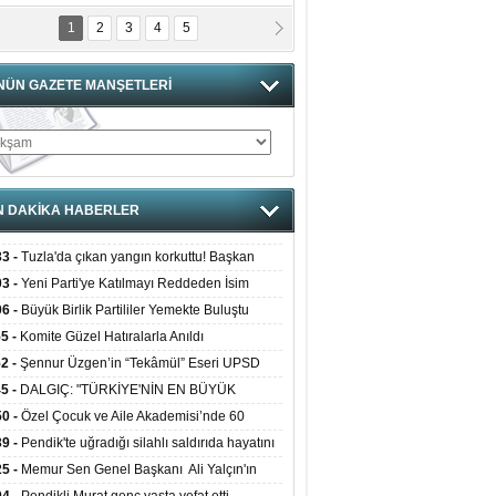
1
2
3
4
5
of. Dr. Cahit Kurbanoğlu
OSNA-HERSEK VE KUDÜS
NÜN GAZETE MANŞETLERİ
tma Saçak Akbulut
ANAL KERHANE!
tma Daştan
N DAKİKA HABERLER
eftun Olmak
33 -
Tuzla'da çıkan yangın korkuttu! Başkan
bas Levent Ertekin
öl olay yerinde..
03 -
Yeni Parti'ye Katılmayı Reddeden İsim
nal Medyanın Dijital Savaş Alanı
r Partisi'ne katıldı
06 -
Büyük Birlik Partililer Yemekte Buluştu
 İtibar Suikastları: Kızılay Örneği
55 -
Komite Güzel Hatıralarla Anıldı
it Kahyaoğlu
52 -
Şennur Üzgen’in “Tekâmül” Eseri UPSD
iz Türk Milleti Tarih Yazdı!
 Yaz Sergisi’nde Sanatseverlerle Buluştu
45 -
DALGIÇ: "TÜRKİYE'NİN EN BÜYÜK
İYACI BETON DEĞİL, DOĞRU PLANLAMA"
50 -
Özel Çocuk ve Aile Akademisi’nde 60
uğa Hizmet Verildi
39 -
Pendik'te uğradığı silahlı saldırıda hayatını
of.Dr.Hamdi Temel
z Böyle Bir Yozgat'ta Büyüdük
beden Ercan Ekşi son yolculuğuna uğurlandı
25 -
Memur Sen Genel Başkanı Ali Yalçın'ın
um Babası Selahattin Yalçın İçin Taziye