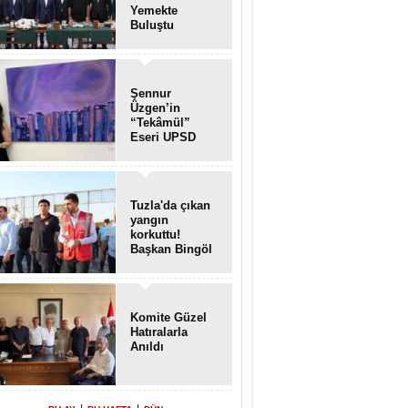
Yemekte
Buluştu
Şennur
Üzgen’in
“Tekâmül”
Eseri UPSD
2026 Yaz
Sergisi’nde
Sanatseverlerle
Buluştu
Tuzla'da çıkan
yangın
korkuttu!
Başkan Bingöl
olay yerinde..
Komite Güzel
Hatıralarla
Anıldı