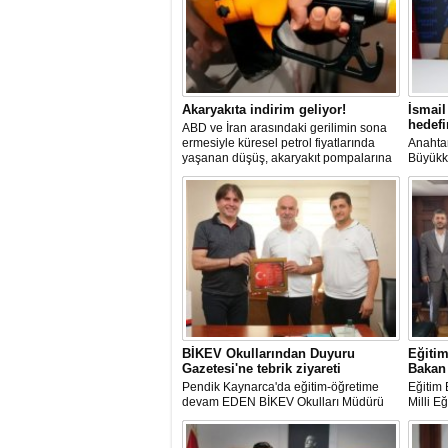
Akaryakıta indirim geliyor!
İsmail
hedefi
ABD ve İran arasındaki gerilimin sona
ermesiyle küresel petrol fiyatlarında
Anahtar
14 Ekim 2023 Cumartesi 12:15
yaşanan düşüş, akaryakıt pompalarına
Büyükka
Abluka altına aldığı Gazze’yi savaş uçaklarıyl
yansıyor. Yarından itibaren geçerli
medya m
bombalayan işgalciler, dünyanın gözü önünd
olmak üzere motorinin litre fiyatında
önemli
suçu işlerken, Nazileri aratmayan görüntüler
2,95 liralık indirim yapılması bekleniyor.
sergiliyorlar.
BİKEV Okullarından Duyuru
Eğitim
Gazetesi'ne tebrik ziyareti
Bakan 
Pendik Kaynarca'da eğitim-öğretime
Eğitim 
devam EDEN BİKEV Okulları Müdürü
Milli E
Ersin Çavuş ve Kurumsal İletişim
Faruk Ye
Sorumlusu Serkan Özdemirtaş Duyuru
10 Mart 2023 Cuma 15:11
Gazetesini ziyaret etti.