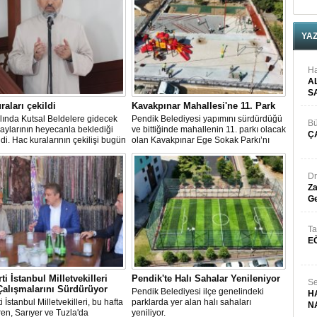
lgesi için
eydana
nması
YA
Ha
A
S
raları çekildi
Kavakpınar Mahallesi'ne 11. Park
lında Kutsal Beldelere gidecek
Pendik Belediyesi yapımını sürdürdüğü
Bü
aylarının heyecanla beklediği
ve bittiğinde mahallenin 11. parkı olacak
Ç
di. Hac kuralarının çekilişi bugün
olan Kavakpınar Ege Sokak Parkı’nı
 İşleri Başkanlığı'nda yapıldı.
vatandaşların hizmetine sunmak için
ar bu akşam saat 20.00'de e-
hummalı bir çalışma yürütüyor.
üzerinden duyurulacak.
Dr
Za
Ge
n
ği
Ta
E
ti İstanbul Milletvekilleri
Pendik'te Halı Sahalar Yenileniyor
Se
alışmalarını Sürdürüyor
Pendik Belediyesi ilçe genelindeki
H
 İstanbul Milletvekilleri, bu hafta
parklarda yer alan halı sahaları
N
n, Sarıyer ve Tuzla'da
yeniliyor.