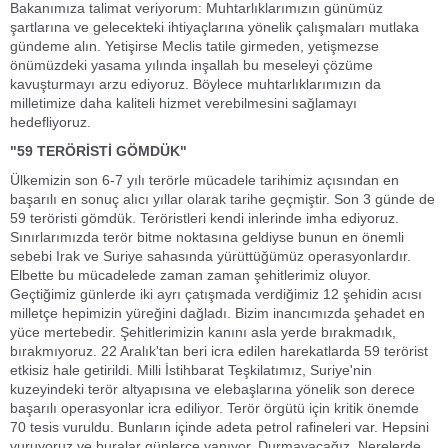
Bakanımıza talimat veriyorum: Muhtarlıklarımızın günümüz
şartlarına ve gelecekteki ihtiyaçlarına yönelik çalışmaları mutlaka
gündeme alın. Yetişirse Meclis tatile girmeden, yetişmezse
önümüzdeki yasama yılında inşallah bu meseleyi çözüme
kavuşturmayı arzu ediyoruz. Böylece muhtarlıklarımızın da
milletimize daha kaliteli hizmet verebilmesini sağlamayı
hedefliyoruz.
"59 TERÖRİSTİ GÖMDÜK"
Ülkemizin son 6-7 yılı terörle mücadele tarihimiz açısından en
başarılı en sonuç alıcı yıllar olarak tarihe geçmiştir. Son 3 günde de
59 teröristi gömdük. Teröristleri kendi inlerinde imha ediyoruz.
Sınırlarımızda terör bitme noktasına geldiyse bunun en önemli
sebebi Irak ve Suriye sahasında yürüttüğümüz operasyonlardır.
Elbette bu mücadelede zaman zaman şehitlerimiz oluyor.
Geçtiğimiz günlerde iki ayrı çatışmada verdiğimiz 12 şehidin acısı
milletçe hepimizin yüreğini dağladı. Bizim inancımızda şehadet en
yüce mertebedir. Şehitlerimizin kanını asla yerde bırakmadık,
bırakmıyoruz. 22 Aralık'tan beri icra edilen harekatlarda 59 terörist
etkisiz hale getirildi. Milli İstihbarat Teşkilatımız, Suriye'nin
kuzeyindeki terör altyapısına ve elebaşlarına yönelik son derece
başarılı operasyonlar icra ediliyor. Terör örgütü için kritik önemde
70 tesis vuruldu. Bunların içinde adeta petrol rafineleri var. Hepsini
vuruyoruz ve buralar günlerce yanıyor. Durmayacağız. Nerelerde