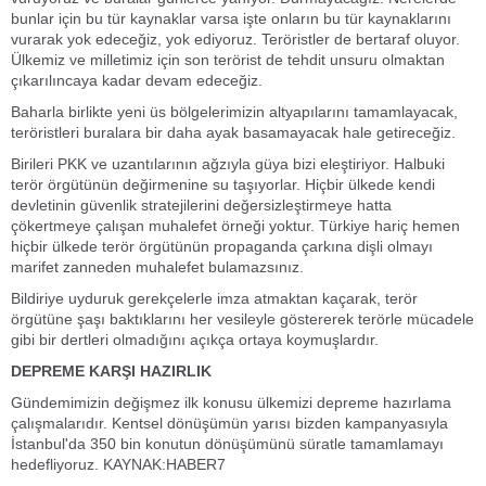
bunlar için bu tür kaynaklar varsa işte onların bu tür kaynaklarını
vurarak yok edeceğiz, yok ediyoruz. Teröristler de bertaraf oluyor.
Ülkemiz ve milletimiz için son terörist de tehdit unsuru olmaktan
çıkarılıncaya kadar devam edeceğiz.
Baharla birlikte yeni üs bölgelerimizin altyapılarını tamamlayacak,
teröristleri buralara bir daha ayak basamayacak hale getireceğiz.
Birileri PKK ve uzantılarının ağzıyla güya bizi eleştiriyor. Halbuki
terör örgütünün değirmenine su taşıyorlar. Hiçbir ülkede kendi
devletinin güvenlik stratejilerini değersizleştirmeye hatta
çökertmeye çalışan muhalefet örneği yoktur. Türkiye hariç hemen
hiçbir ülkede terör örgütünün propaganda çarkına dişli olmayı
marifet zanneden muhalefet bulamazsınız.
Bildiriye uyduruk gerekçelerle imza atmaktan kaçarak, terör
örgütüne şaşı baktıklarını her vesileyle göstererek terörle mücadele
gibi bir dertleri olmadığını açıkça ortaya koymuşlardır.
DEPREME KARŞI HAZIRLIK
Gündemimizin değişmez ilk konusu ülkemizi depreme hazırlama
çalışmalarıdır. Kentsel dönüşümün yarısı bizden kampanyasıyla
İstanbul'da 350 bin konutun dönüşümünü süratle tamamlamayı
hedefliyoruz. KAYNAK:HABER7