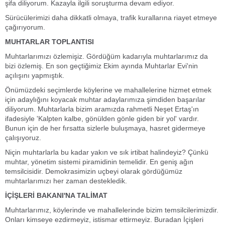
şifa diliyorum. Kazayla ilgili soruşturma devam ediyor.
Sürücülerimizi daha dikkatli olmaya, trafik kurallarına riayet etmeye
çağırıyorum.
MUHTARLAR TOPLANTISI
Muhtarlarımızı özlemişiz. Gördüğüm kadarıyla muhtarlarımız da
bizi özlemiş. En son geçtiğimiz Ekim ayında Muhtarlar Evi'nin
açılışını yapmıştık.
Önümüzdeki seçimlerde köylerine ve mahallelerine hizmet etmek
için adaylığını koyacak muhtar adaylarımıza şimdiden başarılar
diliyorum. Muhtarlarla bizim aramızda rahmetli Neşet Ertaş'ın
ifadesiyle 'Kalpten kalbe, gönülden gönle giden bir yol' vardır.
Bunun için de her fırsatta sizlerle buluşmaya, hasret gidermeye
çalışıyoruz.
Niçin muhtarlarla bu kadar yakın ve sık irtibat halindeyiz? Çünkü
muhtar, yönetim sistemi piramidinin temelidir. En geniş ağın
temsilcisidir. Demokrasimizin uçbeyi olarak gördüğümüz
muhtarlarımızı her zaman destekledik.
İÇİŞLERİ BAKANI'NA TALİMAT
Muhtarlarımız, köylerinde ve mahallelerinde bizim temsilcilerimizdir.
Onları kimseye ezdirmeyiz, istismar ettirmeyiz. Buradan İçişleri