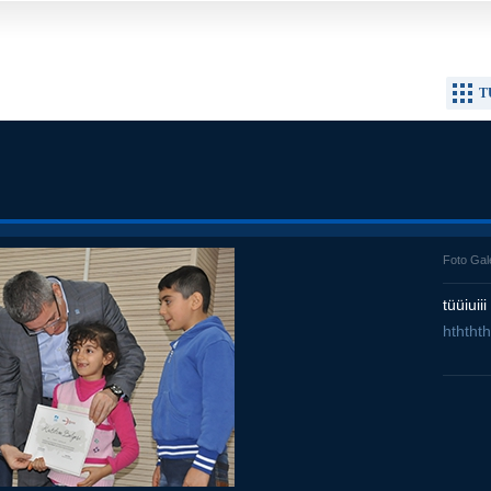
T
Foto Gal
tüüiuiii
hththth