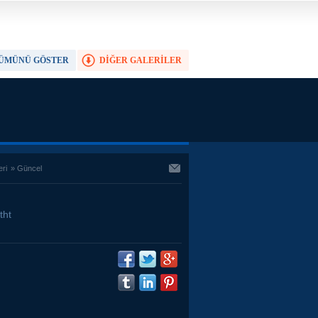
ÜMÜNÜ GÖSTER
DİĞER GALERİLER
TAM EKRAN YAP
eri
»
Güncel
tht