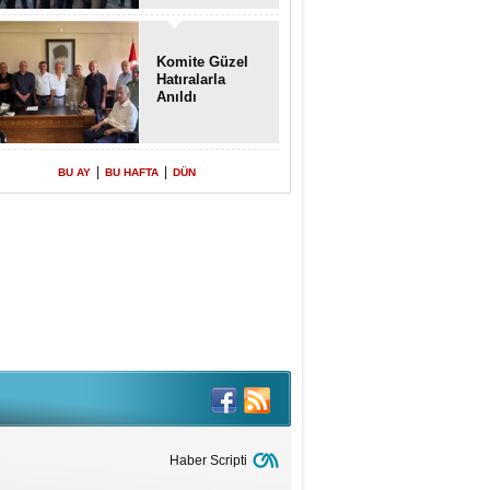
Komite Güzel
Hatıralarla
Anıldı
|
|
BU AY
BU HAFTA
DÜN
Haber Scripti