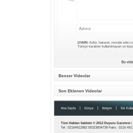
UYARI:
Küfür, hakaret, rencide edici cü
Türkçe karakter kullanılmayan ve büyü
Bu vid
Benzer Videolar
Son Eklenen Videolar
|
|
|
Ana Sayfa
Künye
İletişim
Sık Kulla
Tüm Hakları Saklıdır © 2012
Duyuru Gazetesi
|
Tel :
02164912882 05323834739
Faks :
0216 491