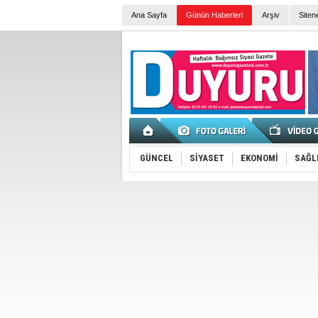
Ana Sayfa
Günün Haberleri
Arşiv
Siten
GÜNCEL
SİYASET
EKONOMİ
SAĞL