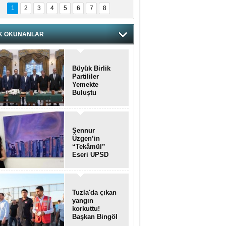
1
2
3
4
5
6
7
8
K OKUNANLAR
Büyük Birlik
Partililer
Yemekte
Buluştu
Şennur
Üzgen’in
“Tekâmül”
Eseri UPSD
2026 Yaz
Sergisi’nde
Sanatseverlerle
Buluştu
Tuzla'da çıkan
yangın
korkuttu!
Başkan Bingöl
olay yerinde..