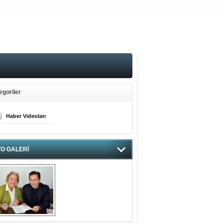
egoriler
Haber Videoları
O GALERİ
hnzzzna