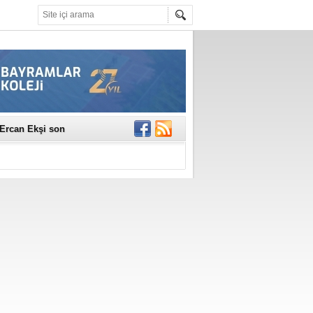
rinde..
katıldı
gisi’nde
DEĞİL, DOĞRU
erildi
n Ercan Ekşi son
ı Selahattin
En Değerli
en 10 Nokta