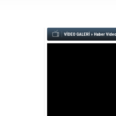
VİDEO GALERİ
»
Haber Video