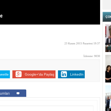
ÇO
23 Kasım 2015 Pazartesi 19:37
İzlenme: 9030
weetle
Google+'da Paylaş
LinkedIn
umları