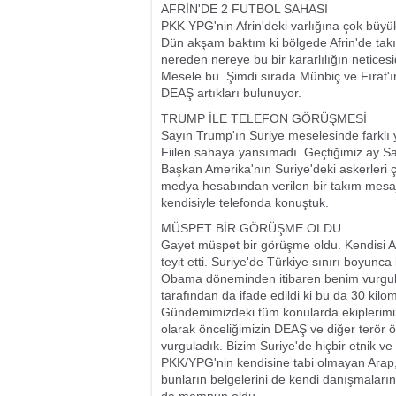
AFRİN'DE 2 FUTBOL SAHASI
PKK YPG'nin Afrin'deki varlığına çok büyük
Dün akşam baktım ki bölgede Afrin'de tak
nereden nereye bu bir kararlılığın neticesid
Mesele bu. Şimdi sırada Münbiç ve Fırat'ı
DEAŞ artıkları bulunuyor.
TRUMP İLE TELEFON GÖRÜŞMESİ
Sayın Trump'ın Suriye meselesinde farklı
Fiilen sahaya yansımadı. Geçtiğimiz ay Say
Başkan Amerika'nın Suriye'deki askerleri ç
medya hesabından verilen bir takım mesaj
kendisiyle telefonda konuştuk.
MÜSPET BİR GÖRÜŞME OLDU
Gayet müspet bir görüşme oldu. Kendisi Am
teyit etti. Suriye'de Türkiye sınırı boyunc
Obama döneminden itibaren benim vurgula
tarafından da ifade edildi ki bu da 30 kilome
Gündemimizdeki tüm konularda ekiplerimi
olarak önceliğimizin DEAŞ ve diğer terör ö
vurguladık. Bizim Suriye'de hiçbir etnik v
PKK/YPG'nin kendisine tabi olmayan Arap, K
bunların belgelerini de kendi danışmaların