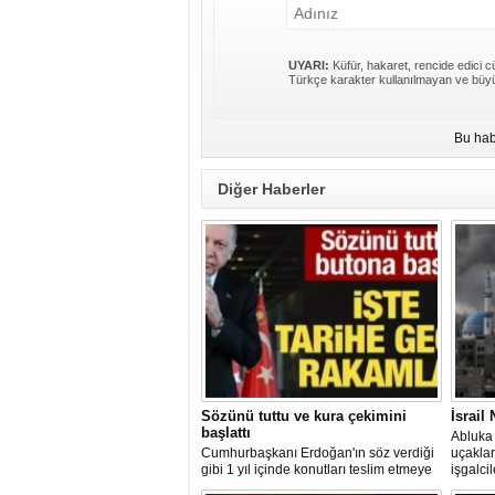
UYARI:
Küfür, hakaret, rencide edici cü
Türkçe karakter kullanılmayan ve büyü
Bu hab
Diğer Haberler
Sözünü tuttu ve kura çekimini
İsrail
başlattı
Abluka 
Cumhurbaşkanı Erdoğan'ın söz verdiği
uçaklar
gibi 1 yıl içinde konutları teslim etmeye
işgalci
başlayan AK Parti hükümeti, 2 ayda 76
suçu iş