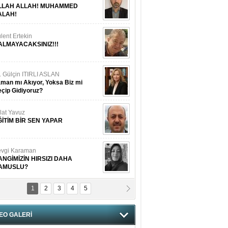
LLAH ALLAH! MUHAMMED
ALAH!
lent Ertekin
ALMAYACAKSINIZ!!!
. Gülçin ITIRLI ASLAN
man mı Akıyor, Yoksa Biz mi
çip Gidiyoruz?
lat Yavuz
ĞİTİM BİR SEN YAPAR
vgi Karaman
ANGİMİZİN HIRSIZI DAHA
AMUSLU?
1
2
3
4
5
of. Dr. Cahit Kurbanoğlu
OSNA-HERSEK VE KUDÜS
EO GALERİ
tma Saçak Akbulut