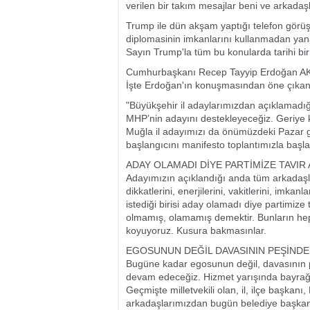
verilen bir takım mesajlar beni ve arkadaş
Trump ile dün akşam yaptığı telefon görüş
diplomasinin imkanlarını kullanmadan yan
Sayın Trump'la tüm bu konularda tarihi bir
Cumhurbaşkanı Recep Tayyip Erdoğan AK Parti
İşte Erdoğan'ın konuşmasından öne çıkan s
"Büyükşehir il adaylarımızdan açıklamadığ
MHP’nin adayını destekleyeceğiz. Geriye ka
Muğla il adayımızı da önümüzdeki Pazar 
başlangıcını manifesto toplantımızla başla
ADAY OLAMADI DİYE PARTİMİZE TAVIR 
Adayımızın açıklandığı anda tüm arkadaşla
dikkatlerini, enerjilerini, vakitlerini, imka
istediği birisi aday olamadı diye partimize
olmamış, olamamış demektir. Bunların hep
koyuyoruz. Kusura bakmasınlar.
EGOSUNUN DEĞİL DAVASININ PEŞİND
Bugüne kadar egosunun değil, davasının pe
devam edeceğiz. Hizmet yarışında bayrağın
Geçmişte milletvekili olan, il, ilçe başkan
arkadaşlarımızdan bugün belediye başkan a