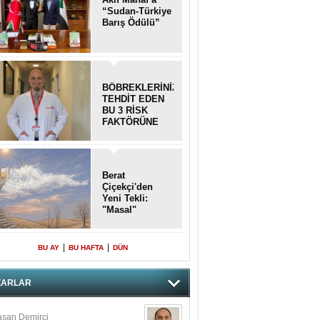
“Sudan-Türkiye
Barış Ödülü”
BÖBREKLERİNİZİ
TEHDİT EDEN
BU 3 RİSK
FAKTÖRÜNE
DİKKAT!
Berat
Çiçekçi'den
Yeni Tekli:
"Masal"
|
|
BU AY
BU HAFTA
DÜN
ZARLAR
san Demirci