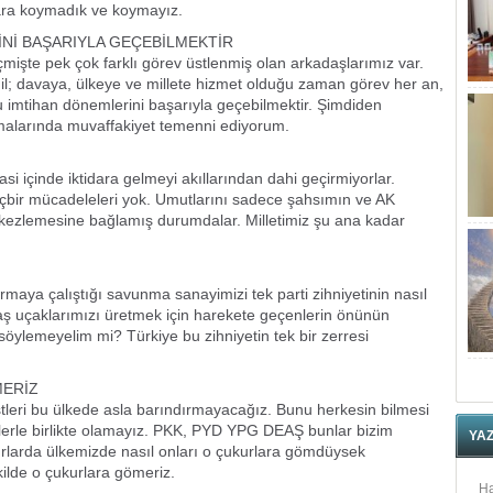
enara koymadık ve koymayız.
Nİ BAŞARIYLA GEÇEBİLMEKTİR
eçmişte pek çok farklı görev üstlenmiş olan arkadaşlarımız var.
; davaya, ülkeye ve millete hizmet olduğu zaman görev her an,
u imtihan dönemlerini başarıyla geçebilmektir. Şimdiden
şmalarında muvaffakiyet temenni ediyorum.
si içinde iktidara gelmeyi akıllarından dahi geçirmiyorlar.
 hiçbir mücadeleleri yok. Umutlarını sadece şahsımın ve AK
ökezlemesine bağlamış durumdalar. Milletimiz şu ana kadar
maya çalıştığı savunma sanayimizi tek parti zihniyetinin nasıl
aş uçaklarımızı üretmek için harekete geçenlerin önünün
söylemeyelim mi? Türkiye bu zihniyetin tek bir zerresi
MERİZ
ristleri bu ülkede asla barındırmayacağız. Bunu herkesin bilmesi
stlerle birlikte olamayız. PKK, PYD YPG DEAŞ bunlar bizim
YA
urlarda ülkemizde nasıl onları o çukurlara gömdüysek
kilde o çukurlara gömeriz.
Ha