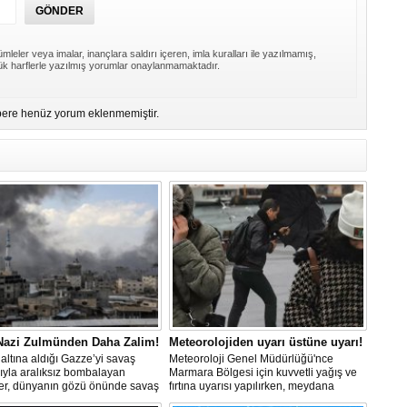
Er
Y
mleler veya imalar, inançlara saldırı içeren, imla kuralları ile yazılmamış,
k harflerle yazılmış yorumlar onaylanmamaktadır.
Eb
Ba
ere henüz yorum eklenmemiştir.
O
O
Ç
Co
ES
Un
1
Ce
Vi
 Nazi Zulmünden Daha Zalim!
Meteorolojiden uyarı üstüne uyarı!
Bu
Ed
altına aldığı Gazze’yi savaş
Meteoroloji Genel Müdürlüğü'nce
Ku
ıyla aralıksız bombalayan
Marmara Bölgesi için kuvvetli yağış ve
ler, dünyanın gözü önünde savaş
fırtına uyarısı yapılırken, meydana
lerken, Nazileri aratmayan
gelebilecek olumsuzluklara karşı