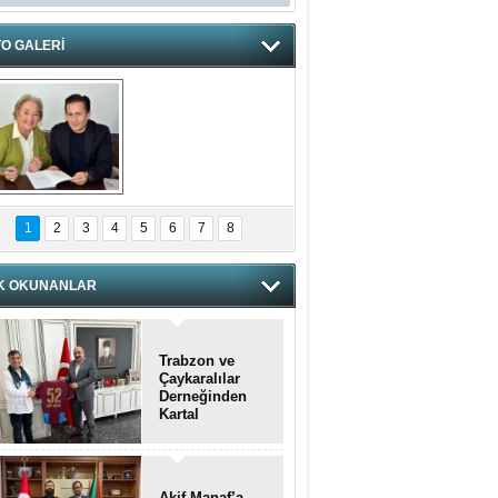
O GALERİ
hnzzzna
1
2
3
4
5
6
7
8
K OKUNANLAR
Trabzon ve
Çaykaralılar
Derneğinden
Kartal
kaymakamına
anlamlı ziyaret
Akif Manaf’a