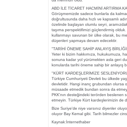
da memnun oldu.
ABD İLE TİCARET HACMİNİ ARTIRMA K
Görüşmemizde sadece bunlarla da kalmadık.
doğrultusunda daha hızlı ve kapsamlı adıml
özelinde başlayan olumlu seyri, aramızdaki
taşıma perspektifimizi güçlendirmiş olduk.
kullanmayı savunan bir ülke olarak, bu me
düşenleri yapmaya devam edecektir.
"TARİHİ ÖNEME SAHİP ANLAYIŞ BİRLİĞ
Yeter ki bizim hakkımıza, hukukumuza, hass
sonuna kadar yol yürümekten asla geri d
konularda tarihi öneme sahip bir anlayış b
''KÜRT KARDEŞLERİMİZE SESLENİYOR
Türkiye Cumhuriyeti Devleti bu ülkede yaşay
devletidir. Hangi inanç grubundan olursa ol
müsaade etmedik bundan sonra da etmeyiz
PKK'nın desteğindeki terörden beslenen siy
etmeyin. Türkiye Kürt kardeşlerimizin de de
Bize Suriye'de niye varsınız diyenler oluyo
oluyor Bay Kemal gibi. Tarih bilmezler cinsin
Kaynak:İnternethaber