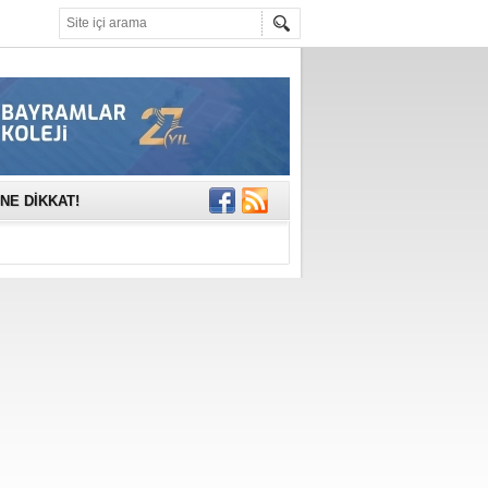
mına anlamlı
NE DİKKAT!
rinde..
katıldı
gisi’nde
DEĞİL, DOĞRU
erildi
n Ercan Ekşi son
ı Selahattin