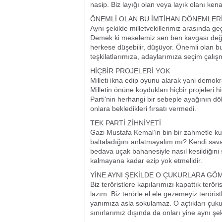
nasip. Biz layığı olan veya layık olanı k
ÖNEMLİ OLAN BU İMTİHAN DÖNEMLERİ
Aynı şekilde milletvekillerimiz arasında g
Demek ki meselemiz sen ben kavgası değil
herkese düşebilir, düşüyor. Önemli olan b
teşkilatlarımıza, adaylarımıza seçim çalı
HİÇBİR PROJELERİ YOK
Milleti ikna edip oyunu alarak yani demokra
Milletin önüne koydukları hiçbir projeleri
Parti'nin herhangi bir sebeple ayağının d
onlara bekledikleri fırsatı vermedi.
TEK PARTİ ZİHNİYETİ
Gazi Mustafa Kemal’in bin bir zahmetle kur
baltaladığını anlatmayalım mı? Kendi sav
bedava uçak bahanesiyle nasıl kesildiğini 
kalmayana kadar ezip yok etmelidir.
YİNE AYNI ŞEKİLDE O ÇUKURLARA GÖ
Biz teröristlere kapılarımızı kapattık terö
lazım. Biz terörle el ele gezemeyiz teröri
yanımıza asla sokulamaz. O açtıkları çuk
sınırlarımız dışında da onları yine aynı şe