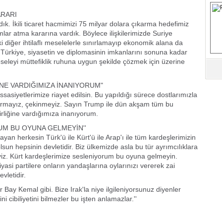
S
ARARI
 İkili ticaret hacmimizi 75 milyar dolara çıkarma hedefimiz
ar atma kararına vardık. Böylece ilişkilerimizde Suriye
Fa
 diğer ihtilaflı meselelerle sınırlamayıp ekonomik alana da
M
 Türkiye, siyasetin ve diplomasinin imkanlarını sonuna kadar
seleyi müttefiklik ruhuna uygun şekilde çözmek için üzerine
Ab
Sa
İNE VARDIĞIMIZA İNANIYORUM"
ve
asiyetlerimize riayet edilsin. Bu yapıldığı sürece dostlarımızla
urmayız, çekinmeyiz. Sayın Trump ile dün akşam tüm bu
Üm
irliğine vardığımıza inanıyorum.
Az
UM BU OYUNA GELMEYİN''
an herkesin Türk'ü ile Kürt'ü ile Arap'ı ile tüm kardeşlerimizin
sun hepsinin devletidir. Biz ülkemizde asla bu tür ayrımcılıklara
Pr
. Kürt kardeşlerimize sesleniyorum bu oyuna gelmeyin.
Bi
asi partilere onların yandaşlarına oylarınızı vererek zai
vletidir.
Ra
r Bay Kemal gibi. Bize Irak'la niye ilgileniyorsunuz diyenler
B
i cibiliyetini bilmezler bu işten anlamazlar.''
Y