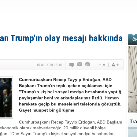
n Trump'ın olay mesajı hakkında
Ö
15.01.2019 15:16
Cumhurbaşkanı Recep Tayyip Erdoğan, ABD
Başkanı Trump'ın tepki çeken açıklaması için
"Trump'ın kişisel sosyal medya hesabında yaptığı
paylaşımlar beni ve arkadaşlarımız üzdü. Hemen
harekete geçip bu meseleleri telefonda görüştük.
Gayet müspet bir görüşme
Tra
Cumhurbaşkanı Recep Tayyip Erdoğan, ABD Başkanı
yi ekonomik olarak mahvedeceğiz. 20 millik güvenli bölge
oğan, "Dün Sayın Trump'ın kişisel sosyal medya hesabından
Ka