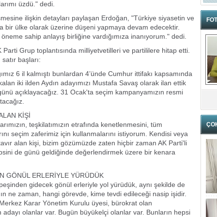
larımı üzdü." dedi.
mesine ilişkin detayları paylaşan Erdoğan, "Türkiye siyasetin ve
FOT
a bir ülke olarak üzerine düşeni yapmaya devam edecektir.
 öneme sahip anlayış birliğine vardığımıza inanıyorum." dedi.
 Grup toplantısında milliyetvetilleri ve partililere hitap etti.
atır başları:
ımız 6 il kalmıştı bunlardan 4’ünde Cumhur ittifakı kapsamında
lan iki ilden Aydın adayımızı Mustafa Savaş olarak ilan ettik
günü açıklayacağız. 31 Ocak'ta seçim kampanyamızın resmi
tacağız.
ALAN KİŞİ
rımızın, teşkilatımızın etrafında kenetlenmesini, tüm
ÇO
nlarını seçim zaferimiz için kullanmalarını istiyorum. Kendisi veya
 tavır alan kişi, bizim gözümüzde zaten hiçbir zaman AK Parti'li
sini de günü geldiğinde değerlendirmek üzere bir kenara
EN GÖNÜL ERLERİYLE YÜRÜDÜK
şinden gidecek gönül erleriyle yol yürüdük, aynı şekilde de
 ne zaman, hangi görevde, kime tevdi edileceği nasip işidir.
ı, Merkez Karar Yönetim Kurulu üyesi, bürokrat olan
dayı olanlar var. Bugün büyükelçi olanlar var. Bunların hepsi