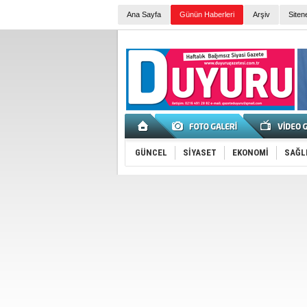
Ana Sayfa
Günün Haberleri
Arşiv
Siten
GÜNCEL
SİYASET
EKONOMİ
SAĞL