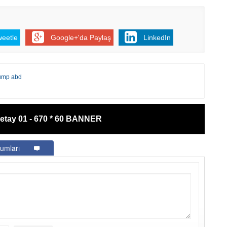
Be
1
Z
weetle
Google+'da Paylaş
LinkedIn
Do
Ne
Çe
Ab
rump abd
1
İb
etay 01 - 670 * 60 BANNER
Dİ
umları
M
Ha
S
P
Em
“
M