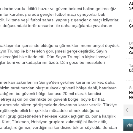
A
 darbe vurdu. İdlib'i huzur ve güven beldesi haline getireceğiz.
S
ımlar kurulmuş orada gençler futbol maçı oynuyorlar bak
ir. İki tane yeşil futbol sahası yapmışız gençler o maçı izliyorlar.
Bü
n doğusundaki terör unsurları ile daha aşağılarda yuvalanan
Ç
Dr
 yaklaşımlar içerisinde olduğunu görmekten memnuniyet duyduk.
Za
ın Trump ile bir telefon görüşmesi gerçekleştirdik. Sayın
Ge
ekeceğini bize ifade etti. Dün Sayın Trump'ın kişisel sosyal
lar beni ve arkadaşlarımı üzdü. Dün gece bu meseleleri
Ta
E
erikan askerlerinin Suriye'den çekilme kararını bir kez daha
a bizim tarafımızdan oluşturulacak güvenli bölge dahil, hatırlayın
Se
H
dığım, bu güvenli bölge konusu 20 mil olarak kendisi
N
treyi aşkın bir derinlikte bir güvenli bölge, böyle bir hat.
z arasında süren görüşmelerin devamına karar verdik. Türkiye
rgütleriyle etkili bir şekilde mücadele etmek olduğunu
Pr
B
e dini grup gözetmeden herkese kucak açtığımızı, buna karşılık
ürt, Türkmen, Hristiyan gruplara zulmettiğini ifade ettik,
VİD
a ulaştırdığımızı, verdiğimizi kendisine tekrar söyledik. Bundan
Fa