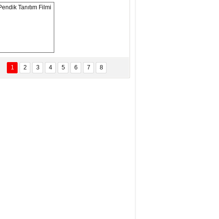
ANAL KERHANE!
tma Daştan
eftun Olmak
Pendik Tanıtım 
Filmi
1
2
3
4
5
6
7
8
bas Levent Ertekin
nal Medyanın Dijital Savaş Alanı
 İtibar Suikastları: Kızılay Örneği
it Kahyaoğlu
iz Türk Milleti Tarih Yazdı!
of.Dr.Hamdi Temel
z Böyle Bir Yozgat'ta Büyüdük
vza Zeybek
İR MİLLETİN TEKRAR DESTAN
AZMASI