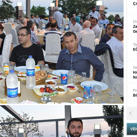
Ç
Dr
Za
Ge
Ta
E
Se
H
N
Pr
B
Fa
S
VİD
Fa