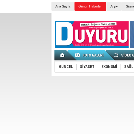
Ana Sayfa
Günün Haberleri
Arşiv
Siten
GÜNCEL
SİYASET
EKONOMİ
SAĞL