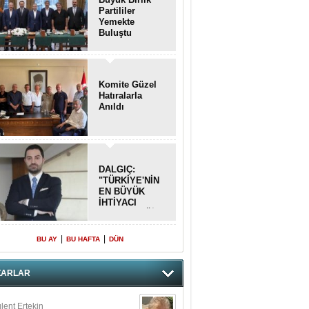
Partililer
Yemekte
Buluştu
Komite Güzel
Hatıralarla
Anıldı
DALGIÇ:
"TÜRKİYE'NİN
EN BÜYÜK
İHTİYACI
BETON DEĞİL,
DOĞRU
PLANLAMA"
|
|
BU AY
BU HAFTA
DÜN
ZARLAR
lent Ertekin