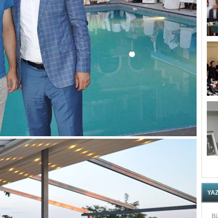
YA
Bü