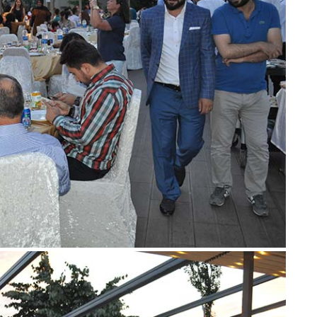
Er
Y
Eb
Ba
O
O
Ç
Co
ES
Un
1
Ce
Vi
Bu
Ed
Ku