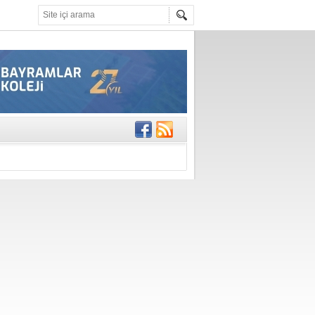
gisi’nde
DEĞİL, DOĞRU
erildi
n Ercan Ekşi son
ı Selahattin
En Değerli
en 10 Nokta
istesi Açıklandı: