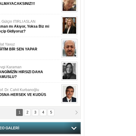
ALMAYACAKSINIZ!!!
. Gülçin ITIRLI ASLAN
man mı Akıyor, Yoksa Biz mi
çip Gidiyoruz?
lat Yavuz
ĞİTİM BİR SEN YAPAR
vgi Karaman
ANGİMİZİN HIRSIZI DAHA
AMUSLU?
of. Dr. Cahit Kurbanoğlu
OSNA-HERSEK VE KUDÜS
1
2
3
4
5
tma Saçak Akbulut
ANAL KERHANE!
EO GALERİ
tma Daştan