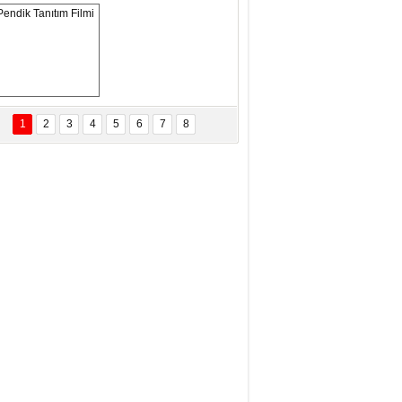
eftun Olmak
san Demirci
MAM MAAŞLARINA TAKTIM
AFAYI!
Pendik Tanıtım 
Filmi
1
2
3
4
5
6
7
8
bas Levent Ertekin
nal Medyanın Dijital Savaş Alanı
 İtibar Suikastları: Kızılay Örneği
it Kahyaoğlu
iz Türk Milleti Tarih Yazdı!
of.Dr.Hamdi Temel
z Böyle Bir Yozgat'ta Büyüdük
vza Zeybek
İR MİLLETİN TEKRAR DESTAN
AZMASI