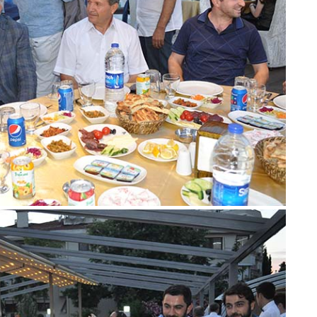
Be
1
Z
Do
Ne
Çe
Ab
1
İb
Dİ
M
Ha
S
P
Em
“
M