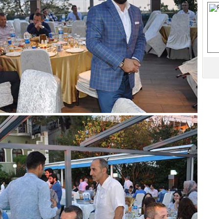
M
Ha
İ
K
Ab
Sa
ve
Üm
Az
Pr
Bi
Ra
B
Y