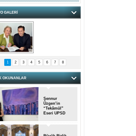
O GALERİ
hnzzzna
1
2
3
4
5
6
7
8
K OKUNANLAR
Şennur
Üzgen’in
“Tekâmül”
Eseri UPSD
2026 Yaz
Sergisi’nde
Sanatseverlerle
Buluştu
Büyük Birlik