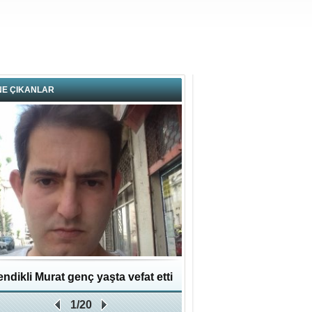
NE ÇIKANLAR
ndikli Murat genç yaşta vefat etti
Hikmet Bayraklı: Kent
1/20
Geleceğe Yapılan En Değe