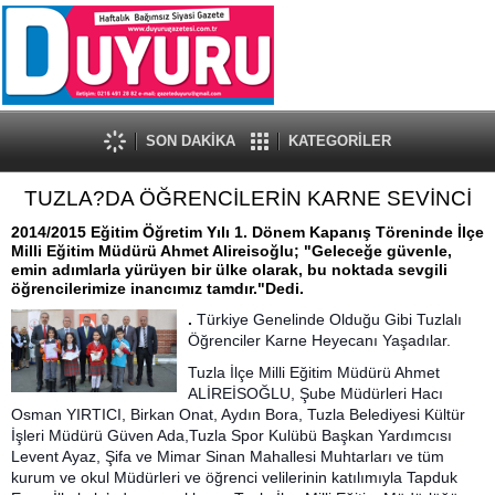
SON DAKİKA
KATEGORİLER
TUZLA?DA ÖĞRENCİLERİN KARNE SEVİNCİ
2014/2015 Eğitim Öğretim Yılı 1. Dönem Kapanış Töreninde İlçe
Milli Eğitim Müdürü Ahmet Alireisoğlu; "Geleceğe güvenle,
emin adımlarla yürüyen bir ülke olarak, bu noktada sevgili
öğrencilerimize inancımız tamdır."Dedi.
.
Türkiye Genelinde Olduğu Gibi Tuzlalı
Öğrenciler Karne Heyecanı Yaşadılar.
Tuzla İlçe Milli Eğitim Müdürü Ahmet
ALİREİSOĞLU, Şube Müdürleri Hacı
Osman YIRTICI, Birkan Onat, Aydın Bora, Tuzla Belediyesi Kültür
İşleri Müdürü Güven Ada,Tuzla Spor Kulübü Başkan Yardımcısı
Levent Ayaz, Şifa ve Mimar Sinan Mahallesi Muhtarları ve tüm
kurum ve okul Müdürleri ve öğrenci velilerinin katılımıyla Tapduk