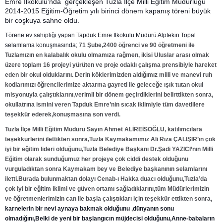
Emre İlkokulu’nda gerçekleşen Tuzla İlçe Milli Eğitim Müdürlüğü
2014-2015 Eğitim-Öğretim yılı birinci dönem kapanış töreni büyük
bir coşkuya sahne oldu.
Törene ev sahipliği yapan Tapduk Emre İlkokulu Müdürü Alptekin Topal
selamlama konuşmasında;
71 Şube,2400 öğrenci ve 90 öğretmeni ile
Tuzlamızın en kalabalık okulu olmamıza rağmen, ikisi Uluslar arası olmak
üzere toplam 16 projeyi yürüten ve proje odaklı çalışma prensibiyle hareket
eden bir okul olduklarını. Derin köklerimizden aldığımız milli ve manevi ruh
kodlarımızı öğrencilerimize aktarma gayreti ile geleceğe ışık tutan okul
misyonuyla çalıştıklarını,verimli bir dönem geçirdiklerini belirttikten sonra,
okullatrına ismini veren Tapduk Emre’nin sıcak iklimiyle tüm davetlilere
teşekkür ederek,konuşmasına son verdi.
Tuzla İlçe Milli Eğitim Müdürü Sayın Ahmet ALİREİSOĞLU, katılımcılara
teşekkürlerini ilettikten sonra,Tuzla Kaymakamımız Ali Rıza ÇALIŞIR’ın çok
iyi bir eğitim lideri olduğunu,Tuzla Belediye Başkanı Dr.Şadi YAZICI’nın Milli
Eğitim olarak sunduğumuz her projeye çok ciddi destek olduğunu
vurguladıktan sonra Kaymakam bey ve Belediye başkanının selamlarını
iletti.Burada bulunmaktan dolayı Cenab-ı Hakka duacı olduğunu,Tuzla’da
çok iyi bir eğitim iklimi ve güven ortamı sağladıklarını,tüm Müdürlerimizin
ve öğretmenlerimizin can ile başla çalıştıkları için teşekkür ettikten sonra,
karnelerin bir nevi aynaya bakmak olduğunu ,dünyanın sonu
olmadığını,Belki de yeni bir başlangıcın müjdecisi olduğunu,Anne-babaların