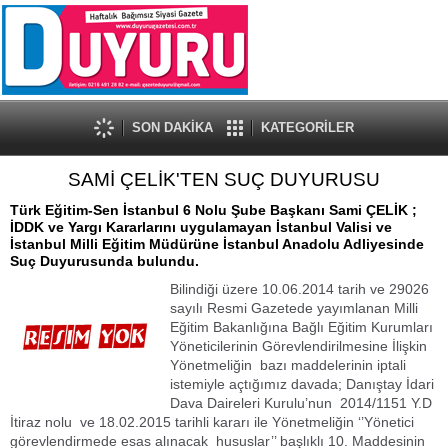
SON DAKİKA
KATEGORİLER
SAMİ ÇELİK'TEN SUÇ DUYURUSU
Türk Eğitim-Sen İstanbul 6 Nolu Şube Başkanı Sami ÇELİK ;
İDDK ve Yargı Kararlarını uygulamayan İstanbul Valisi ve
İstanbul Milli Eğitim Müdürüne İstanbul Anadolu Adliyesinde
Suç Duyurusunda bulundu.
Bilindiği üzere 10.06.2014 tarih ve 29026
sayılı Resmi Gazetede yayımlanan Milli
Eğitim Bakanlığına Bağlı Eğitim Kurumları
Yöneticilerinin Görevlendirilmesine İlişkin
Yönetmeliğin bazı maddelerinin iptali
istemiyle açtığımız davada; Danıştay İdari
Dava Daireleri Kurulu’nun 2014/1151 Y.D
İtiraz nolu ve 18.02.2015 tarihli kararı ile Yönetmeliğin ‘’Yönetici
görevlendirmede esas alınacak hususlar’’ başlıklı 10. Maddesinin