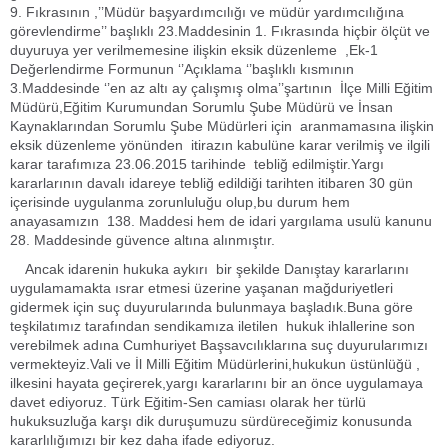
9. Fıkrasının ,’’Müdür başyardımcılığı ve müdür yardımcılığına
görevlendirme’’ başlıklı 23.Maddesinin 1. Fıkrasında hiçbir ölçüt ve
duyuruya yer verilmemesine ilişkin eksik düzenleme ,Ek-1
Değerlendirme Formunun ‘’Açıklama ‘’başlıklı kısmının
3.Maddesinde ‘’en az altı ay çalışmış olma’’şartının İlçe Milli Eğitim
Müdürü,Eğitim Kurumundan Sorumlu Şube Müdürü ve İnsan
Kaynaklarından Sorumlu Şube Müdürleri için aranmamasına ilişkin
eksik düzenleme yönünden itirazın kabulüne karar verilmiş ve ilgili
karar tarafımıza 23.06.2015 tarihinde tebliğ edilmiştir.Yargı
kararlarının davalı idareye tebliğ edildiği tarihten itibaren 30 gün
içerisinde uygulanma zorunluluğu olup,bu durum hem
anayasamızın 138. Maddesi hem de idari yargılama usulü kanunu
28. Maddesinde güvence altına alınmıştır.
Ancak idarenin hukuka aykırı bir şekilde Danıştay kararlarını
uygulamamakta ısrar etmesi üzerine yaşanan mağduriyetleri
gidermek için suç duyurularında bulunmaya başladık.Buna göre
teşkilatımız tarafından sendikamıza iletilen hukuk ihlallerine son
verebilmek adına Cumhuriyet Başsavcılıklarına suç duyurularımızı
vermekteyiz.Vali ve İl Milli Eğitim Müdürlerini,hukukun üstünlüğü ,
ilkesini hayata geçirerek,yargı kararlarını bir an önce uygulamaya
davet ediyoruz. Türk Eğitim-Sen camiası olarak her türlü
hukuksuzluğa karşı dik duruşumuzu sürdüreceğimiz konusunda
kararlılığımızı bir kez daha ifade ediyoruz.