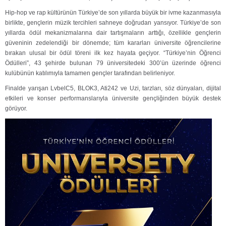
Hip-hop ve rap kültürünün Türkiye’de son yıllarda büyük bir ivme kazanmasıyla
birlikte, gençlerin müzik tercihleri sahneye doğrudan yansıyor. Türkiye’de son
yıllarda ödül mekanizmalarına dair tartışmaların arttığı, özellikle gençlerin
güveninin zedelendiği bir dönemde; tüm kararları üniversite öğrencilerine
bırakan ulusal bir ödül töreni ilk kez hayata geçiyor. “Türkiye’nin Öğrenci
Ödülleri”, 43 şehirde bulunan 79 üniversitedeki 300’ün üzerinde öğrenci
kulübünün katılımıyla tamamen gençler tarafından belirleniyor.
Finalde yarışan LvbelC5, BLOK3, Ati242 ve Uzi, tarzları, söz dünyaları, dijital
etkileri ve konser performanslarıyla üniversite gençliğinden büyük destek
görüyor.