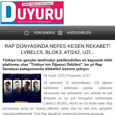
SON DAKİKA
KATEGORİLER
RAP DÜNYASINDA NEFES KESEN REKABET!
LVBELC5, BLOK3, ATİ242, UZİ...
Türkiye’nin gençler tarafından şekillendirilen en kapsamlı ödül
platformu olan “Türkiye’nin Öğrenci Ödülleri”, bu yıl Rap
Sanatçısı kategorisinde dikkatleri üzerine çekiyor.
04 Aralık 2025 Perşembe 14:07
43 şehirdeki 79 üniversiteden, 326 öğrenci
kulübünün katılımıyla yapılan oylamalar
sonucunda rap sahnesinin son yıllarda en çok
dinlenen ve en çok konuşulan isimlerinden
LvbelC5, BLOK3, Ati242 ve Uzi finale kaldı. Rap
dünyasında geniş bir hayran kitlesine sahip olan bu dört isim, gençlerin
oylarıyla belirlenecek “Yılın Rap Sanatçısı” unvanı için kıyasıya yarışacak.