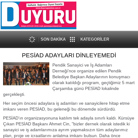
SON DAKİKA
KATEGORİLER
PESİAD ADAYLARI DİNLEYEMEDİ
Pendik Sanayici ve İş Adamları
Derneği'nce organize edilen Pendik
Belediye Başkan Adaylarının konuşmacı
olarak katıldığı program, geçtiğimiz 5 mart
Çarşamba günü PESİAD lokalinde
gerçekleşti.
Her seçim öncesi adaylara iş adamları ve sanayicilere hitap etme
imkanı veren PESİAD, bu geleneği bu dönemde sürdürdü.
PESİAD’ın organizasyonuna katılım tek adayla sınırlı kaldı. Kürsüye
Çıkan PESİAD Başkanı Ahmet Cin, "bizler dernek olarak istedik ki
sanayici ve iş adamlarımıza ayrım yapmaksızın tüm adaylarımız
plan, proje ve icraatlarını anlatma imkanı bulsun. Daha önce