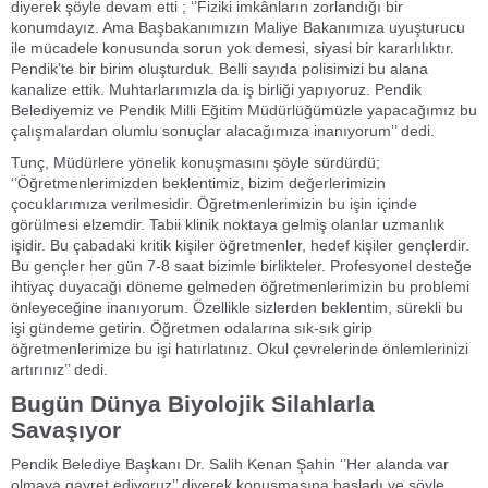
diyerek şöyle devam etti ; ‘’Fiziki imkânların zorlandığı bir
konumdayız. Ama Başbakanımızın Maliye Bakanımıza uyuşturucu
ile mücadele konusunda sorun yok demesi, siyasi bir kararlılıktır.
Pendik’te bir birim oluşturduk. Belli sayıda polisimizi bu alana
kanalize ettik. Muhtarlarımızla da iş birliği yapıyoruz. Pendik
Belediyemiz ve Pendik Milli Eğitim Müdürlüğümüzle yapacağımız bu
çalışmalardan olumlu sonuçlar alacağımıza inanıyorum’’ dedi.
Tunç, Müdürlere yönelik konuşmasını şöyle sürdürdü;
‘’Öğretmenlerimizden beklentimiz, bizim değerlerimizin
çocuklarımıza verilmesidir. Öğretmenlerimizin bu işin içinde
görülmesi elzemdir. Tabii klinik noktaya gelmiş olanlar uzmanlık
işidir. Bu çabadaki kritik kişiler öğretmenler, hedef kişiler gençlerdir.
Bu gençler her gün 7-8 saat bizimle birlikteler. Profesyonel desteğe
ihtiyaç duyacağı döneme gelmeden öğretmenlerimizin bu problemi
önleyeceğine inanıyorum. Özellikle sizlerden beklentim, sürekli bu
işi gündeme getirin. Öğretmen odalarına sık-sık girip
öğretmenlerimize bu işi hatırlatınız. Okul çevrelerinde önlemlerinizi
artırınız’’ dedi.
Bugün Dünya Biyolojik Silahlarla
Savaşıyor
Pendik Belediye Başkanı Dr. Salih Kenan Şahin ‘’Her alanda var
olmaya gayret ediyoruz’’ diyerek konuşmasına başladı ve şöyle