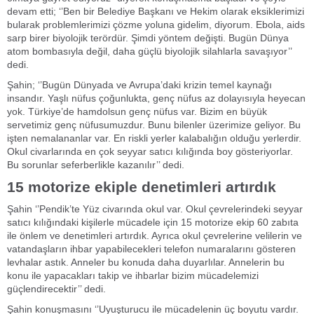
devam etti; ‘’Ben bir Belediye Başkanı ve Hekim olarak eksiklerimizi
bularak problemlerimizi çözme yoluna gidelim, diyorum. Ebola, aids
sarp birer biyolojik terördür. Şimdi yöntem değişti. Bugün Dünya
atom bombasıyla değil, daha güçlü biyolojik silahlarla savaşıyor’’
dedi.
Şahin; ‘’Bugün Dünyada ve Avrupa’daki krizin temel kaynağı
insandır. Yaşlı nüfus çoğunlukta, genç nüfus az dolayısıyla heyecan
yok. Türkiye’de hamdolsun genç nüfus var. Bizim en büyük
servetimiz genç nüfusumuzdur. Bunu bilenler üzerimize geliyor. Bu
işten nemalananlar var. En riskli yerler kalabalığın olduğu yerlerdir.
Okul civarlarında en çok seyyar satıcı kılığında boy gösteriyorlar.
Bu sorunlar seferberlikle kazanılır’’ dedi.
15 motorize ekiple denetimleri artırdık
Şahin ‘’Pendik’te Yüz civarında okul var. Okul çevrelerindeki seyyar
satıcı kılığındaki kişilerle mücadele için 15 motorize ekip 60 zabıta
ile önlem ve denetimleri artırdık. Ayrıca okul çevrelerine velilerin ve
vatandaşların ihbar yapabilecekleri telefon numaralarını gösteren
levhalar astık. Anneler bu konuda daha duyarlılar. Annelerin bu
konu ile yapacakları takip ve ihbarlar bizim mücadelemizi
güçlendirecektir’’ dedi.
Şahin konuşmasını ‘’Uyuşturucu ile mücadelenin üç boyutu vardır.