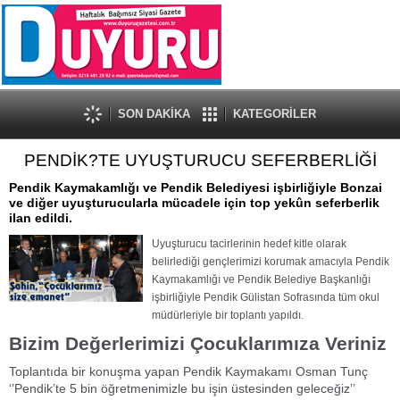
SON DAKİKA
KATEGORİLER
PENDİK?TE UYUŞTURUCU SEFERBERLİĞİ
Pendik Kaymakamlığı ve Pendik Belediyesi işbirliğiyle Bonzai
ve diğer uyuşturucularla mücadele için top yekûn seferberlik
ilan edildi.
Uyuşturucu tacirlerinin hedef kitle olarak
belirlediği gençlerimizi korumak amacıyla Pendik
Kaymakamlığı ve Pendik Belediye Başkanlığı
işbirliğiyle Pendik Gülistan Sofrasında tüm okul
müdürleriyle bir toplantı yapıldı.
Bizim Değerlerimizi Çocuklarımıza Veriniz
Toplantıda bir konuşma yapan Pendik Kaymakamı Osman Tunç
‘’Pendik’te 5 bin öğretmenimizle bu işin üstesinden geleceğiz’’