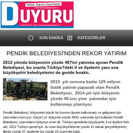
SON DAKİKA
KATEGORİLER
PENDİK BELEDİYESİ'NDEN REKOR YATIRIM
2012 yılında bütçesinin yüzde 48?ini yatırıma ayıran Pendik
Belediyesi, bu oranla Türkiye?deki il ve ilçelerin yanı sıra
büyükşehir belediyelerini de geride bıraktı.
2013 yılı sonuna kadar 125 milyon
liralık yatırım yapacak olan Pendik
Belediyesi, 2014 yılı için bütçenin
yüzde 46’sını yine yatırımlar için
kullanmayı planlıyor.
Pendik Belediyesi, bütçesinin büyük bir kısmını ilçenin kalkınması ve gelişmesi için
yatırımlara harcıyor. Geçen yıl bütçenin yüzde 48’ini yatırımlar için kullanan Pendik
Belediyesi, yatırımların bütçeye oranı ile Türkiye genelinde büyükşehir, il ve ilçelere fark
attı. 2012 Türkiye geneli için bu oran büyükşehirlerde yüzde 41 olarak gerçekleşirken,
illerde yüzde 27, ilçelerde ise yüzde 24 oranında kaldı.