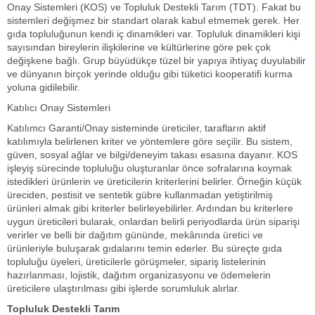
Onay Sistemleri (KOS) ve Topluluk Destekli Tarım (TDT). Fakat bu
sistemleri değişmez bir standart olarak kabul etmemek gerek. Her
gıda topluluğunun kendi iç dinamikleri var. Topluluk dinamikleri kişi
sayısından bireylerin ilişkilerine ve kültürlerine göre pek çok
değişkene bağlı. Grup büyüdükçe tüzel bir yapıya ihtiyaç duyulabilir
ve dünyanın birçok yerinde olduğu gibi tüketici kooperatifi kurma
yoluna gidilebilir.
Katılıcı Onay Sistemleri
Katılımcı Garanti/Onay sisteminde üreticiler, tarafların aktif
katılımıyla belirlenen kriter ve yöntemlere göre seçilir. Bu sistem,
güven, sosyal ağlar ve bilgi/deneyim takası esasına dayanır. KOS
işleyiş sürecinde topluluğu oluşturanlar önce sofralarına koymak
istedikleri ürünlerin ve üreticilerin kriterlerini belirler. Örneğin küçük
üreciden, pestisit ve sentetik gübre kullanmadan yetiştirilmiş
ürünleri almak gibi kriterler belirleyebilirler. Ardından bu kriterlere
uygun üreticileri bularak, onlardan belirli periyodlarda ürün siparişi
verirler ve belli bir dağıtım gününde, mekânında üretici ve
ürünleriyle buluşarak gıdalarını temin ederler. Bu süreçte gıda
topluluğu üyeleri, üreticilerle görüşmeler, sipariş listelerinin
hazırlanması, lojistik, dağıtım organizasyonu ve ödemelerin
üreticilere ulaştırılması gibi işlerde sorumluluk alırlar.
Topluluk Destekli Tarım