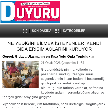
SON DAKİKA
KATEGORİLER
NE YEDİĞİNİ BİLMEK İSTEYENLER KENDİ
GIDA ERİŞİM AĞLARINI KURUYOR
Gerçek Gıdaya Ulaşmanın en Kısa Yolu Gıda Toplulukları
21 Ocak 2026 Çarşamba 11:54
Gıda endüstrisinin marketlerde ve
pazarlarda sunduğu “zengin” ürün
seçeneklerinin insan bedenini beslemediği
gibi toprak ve sudaki canlılığı
öldürdüğünün farkına varanlar, sofrasına
koyduğu gıdanın sorumluluğunu alıyor ve
“gerçek gıda” arayışına girişiyor.
Yiyeceklerinin nerede, kim tarafından, nasıl üretildiğini sorgulayarak