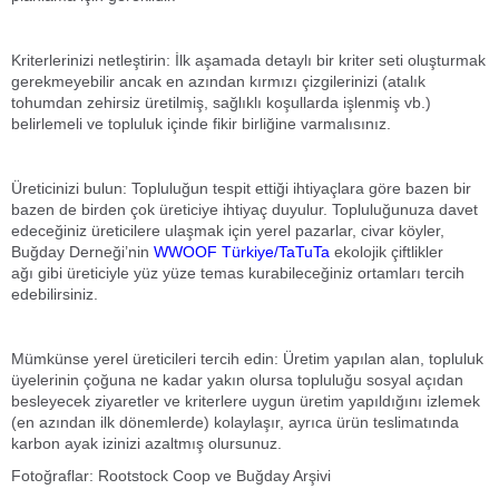
Kriterlerinizi netleştirin: İlk aşamada detaylı bir kriter seti oluşturmak
gerekmeyebilir ancak en azından kırmızı çizgilerinizi (atalık
tohumdan zehirsiz üretilmiş, sağlıklı koşullarda işlenmiş vb.)
belirlemeli ve topluluk içinde fikir birliğine varmalısınız.
Üreticinizi bulun: Topluluğun tespit ettiği ihtiyaçlara göre bazen bir
bazen de birden çok üreticiye ihtiyaç duyulur. Topluluğunuza davet
edeceğiniz üreticilere ulaşmak için yerel pazarlar, civar köyler,
Buğday Derneği’nin
WWOOF Türkiye/TaTuTa
ekolojik çiftlikler
ağı gibi üreticiyle yüz yüze temas kurabileceğiniz ortamları tercih
edebilirsiniz.
Mümkünse yerel üreticileri tercih edin: Üretim yapılan alan, topluluk
üyelerinin çoğuna ne kadar yakın olursa topluluğu sosyal açıdan
besleyecek ziyaretler ve kriterlere uygun üretim yapıldığını izlemek
(en azından ilk dönemlerde) kolaylaşır, ayrıca ürün teslimatında
karbon ayak izinizi azaltmış olursunuz.
Fotoğraflar: Rootstock Coop ve Buğday Arşivi