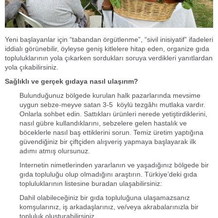
Yeni başlayanlar için “tabandan örgütlenme”, “sivil inisiyatif” ifadeleri
iddialı görünebilir, öyleyse geniş kitlelere hitap eden, organize gıda
topluluklarının yola çıkarken sordukları soruya verdikleri yanıtlardan
yola çıkabilirsiniz.
Sağlıklı ve gerçek gıdaya nasıl ulaşırım?
Bulunduğunuz bölgede kurulan halk pazarlarında mevsime
uygun sebze-meyve satan 3-5 köylü tezgâhı mutlaka vardır.
Onlarla sohbet edin. Sattıkları ürünleri nerede yetiştirdiklerini,
nasıl gübre kullandıklarını, sebzelere gelen hastalık ve
böceklerle nasıl baş ettiklerini sorun. Temiz üretim yaptığına
güvendiğiniz bir çiftçiden alışveriş yapmaya başlayarak ilk
adımı atmış olursunuz.
Internetin nimetlerinden yararlanın ve yaşadığınız bölgede bir
gıda topluluğu olup olmadığını araştırın. Türkiye’deki gıda
topluluklarının listesine buradan ulaşabilirsiniz:
Dahil olabileceğiniz bir gıda topluluğuna ulaşamazsanız
komşularınız, iş arkadaşlarınız, ve/veya akrabalarınızla bir
topluluk oluşturabilirsiniz.