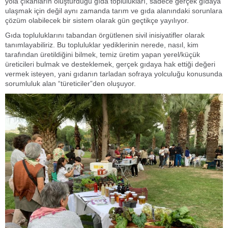
yola çıkanların oluşturduğu gıda toplulukları, sadece gerçek gıdaya
ulaşmak için değil aynı zamanda tarım ve gıda alanındaki sorunlara
çözüm olabilecek bir sistem olarak gün geçtikçe yayılıyor.
Gıda topluluklarını tabandan örgütlenen sivil inisiyatifler olarak
tanımlayabiliriz. Bu topluluklar yediklerinin nerede, nasıl, kim
tarafından üretildiğini bilmek, temiz üretim yapan yerel/küçük
üreticileri bulmak ve desteklemek, gerçek gıdaya hak ettiği değeri
vermek isteyen, yani gıdanın tarladan sofraya yolculuğu konusunda
sorumluluk alan “türeticiler”den oluşuyor.