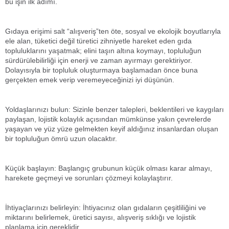
bu işin ilk adımı.
Gıdaya erişimi salt “alışveriş”ten öte, sosyal ve ekolojik boyutlarıyla
ele alan, tüketici değil türetici zihniyetle hareket eden gıda
topluluklarını yaşatmak; elini taşın altına koymayı, topluluğun
sürdürülebilirliği için enerji ve zaman ayırmayı gerektiriyor.
Dolayısıyla bir topluluk oluşturmaya başlamadan önce buna
gerçekten emek verip veremeyeceğinizi iyi düşünün.
Yoldaşlarınızı bulun: Sizinle benzer talepleri, beklentileri ve kaygıları
paylaşan, lojistik kolaylık açısından mümkünse yakın çevrelerde
yaşayan ve yüz yüze gelmekten keyif aldığınız insanlardan oluşan
bir topluluğun ömrü uzun olacaktır.
Küçük başlayın: Başlangıç grubunun küçük olması karar almayı,
harekete geçmeyi ve sorunları çözmeyi kolaylaştırır.
İhtiyaçlarınızı belirleyin: İhtiyacınız olan gıdaların çeşitliliğini ve
miktarını belirlemek, üretici sayısı, alışveriş sıklığı ve lojistik
planlama için gereklidir.