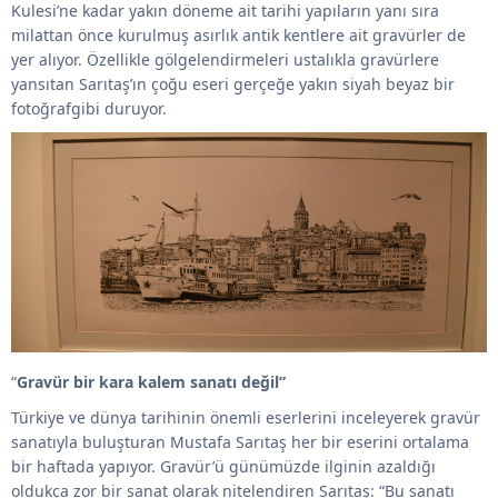
Kulesi’ne
kadar
yakın döneme ait tarihi yapıların yanı sıra
m
ilattan önce kurulmuş asırlık antik kentlere
ait gravürler de
yer alıyor.
Özellikle gölgelendirmeleri ustalıkla gravürlere
yansıtan Sarıtaş’ın çoğu eseri gerçeğe yakın siyah beyaz bir
fotoğraf
gibi duruyor.
“
Gravür bir kara kalem sanatı değil”
Türkiye ve dünya tarihinin önemli eserlerini inceleyerek gravür
sanatıyla buluşturan Mustafa Sarıtaş her bir eserini ortalama
bir haftada yapıyor. Gravür’
ü
günümüzde ilginin azaldığı
oldukça zor bir sanat olara
k
nitelendiren Sarıtaş: “B
u
sanatı