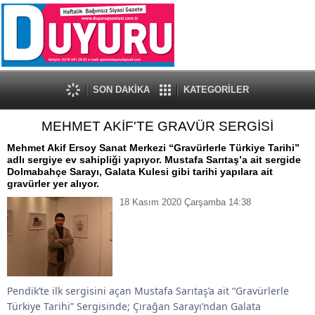
SON DAKİKA
KATEGORİLER
MEHMET AKİF'TE GRAVÜR SERGİSİ
Mehmet Akif Ersoy Sanat Merkezi “Gravürlerle Türkiye Tarihi”
adlı sergiye ev sahipliği yapıyor. Mustafa Sarıtaş’a ait sergide
Dolmabahçe Sarayı, Galata Kulesi gibi tarihi yapılara ait
gravürler yer alıyor.
18 Kasım 2020 Çarşamba 14:38
Pendik’te ilk sergisini açan
Mustafa Sarıtaş’a ait
“Gravürlerle
Türkiye Tarihi”
S
ergi
sinde; Çırağan Sarayı’ndan Galata