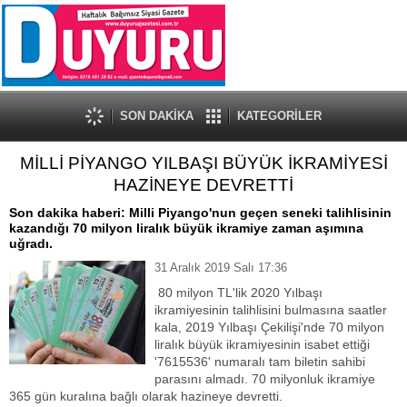
SON DAKİKA
KATEGORİLER
MİLLİ PİYANGO YILBAŞI BÜYÜK İKRAMİYESİ
HAZİNEYE DEVRETTİ
Son dakika haberi: Milli Piyango'nun geçen seneki talihlisinin
kazandığı 70 milyon liralık büyük ikramiye zaman aşımına
uğradı.
31 Aralık 2019 Salı 17:36
80 milyon TL'lik 2020 Yılbaşı
ikramiyesinin talihlisini bulmasına saatler
kala, 2019 Yılbaşı Çekilişi'nde 70 milyon
liralık büyük ikramiyesinin isabet ettiği
'7615536' numaralı tam biletin sahibi
parasını almadı. 70 milyonluk ikramiye
365 gün kuralına bağlı olarak hazineye devretti.