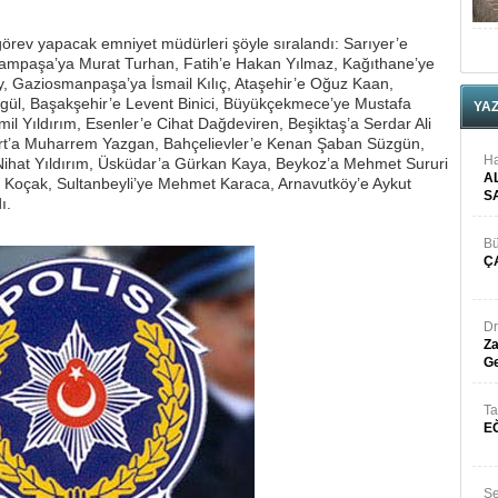
e görev yapacak emniyet müdürleri şöyle sıralandı: Sarıyer’e
rampaşa’ya Murat Turhan, Fatih’e Hakan Yılmaz, Kağıthane’ye
y, Gaziosmanpaşa’ya İsmail Kılıç, Ataşehir’e Oğuz Kaan,
gül, Başakşehir’e Levent Binici, Büyükçekmece’ye Mustafa
YA
mil Yıldırım, Esenler’e Cihat Dağdeviren, Beşiktaş’a Serdar Ali
urt’a Muharrem Yazgan, Bahçelievler’e Kenan Şaban Süzgün,
Ha
 Nihat Yıldırım, Üsküdar’a Gürkan Kaya, Beykoz’a Mehmet Sururi
A
oçak, Sultanbeyli’ye Mehmet Karaca, Arnavutköy’e Aykut
S
ı.
Bü
Ç
Dr
Za
Ge
Ta
E
Se