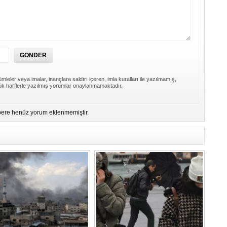
Bi
Ra
B
Y
Be
mleler veya imalar, inançlara saldırı içeren, imla kuralları ile yazılmamış,
1
k harflerle yazılmış yorumlar onaylanmamaktadır.
Z
ere henüz yorum eklenmemiştir.
Do
Ne
Çe
Ab
1
İb
Dİ