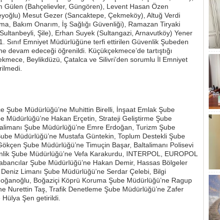
em Gülen (Bahçelievler, Güngören), Levent Hasan Özen
Beyoğlu) Mesut Gezer (Sancaktepe, Çekmeköy), Altuğ Verdi
ma, Bakım Onarım, İş Sağlığı Güvenliği), Ramazan Tiryaki
ultanbeyli, Şile), Erhan Suyek (Sultangazi, Arnavutköy) Yener
1. Sınıf Emniyet Müdürlüğüne terfi ettirilen Güvenlik Şubeden
e devam edeceği öğrenildi. Küçükçekmece’de tartıştığı
ekmece, Beylikdüzü, Çatalca ve Silivri’den sorumlu İl Emniyet
rilmedi.
e Şube Müdürlüğü’ne Muhittin Birelli, İnşaat Emlak Şube
 Müdürlüğü’ne Hakan Erçetin, Strateji Geliştirme Şube
valimanı Şube Müdürlüğü’ne Emre Erdoğan, Turizm Şube
Şube Müdürlüğü’ne Mustafa Güntekin, Toplum Destekli Şube
ökçen Şube Müdürlüğü’ne Timuçin Başar, Baltalimanı Polisevi
enlik Şube Müdürlüğü’ne Vefa Karakurdu, INTERPOL, EUROPOL
bancılar Şube Müdürlüğü’ne Hakan Demir, Hassas Bölgeler
Deniz Limanı Şube Müdürlüğü’ne Serdar Çelebi, Bilgi
zdoğanoğlu, Boğaziçi Köprü Koruma Şube Müdürlüğü’ne Ragup
 Nurettin Taş, Trafik Denetleme Şube Müdürlüğü’ne Zafer
Hülya Şen getirildi.