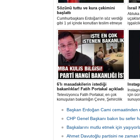
Sözünü tuttu ve kura çekimini
İsrail
başlattı
Abluka 
Cumhurbaşkanı Erdoğan'ın söz verdiği
uçaklar
gibi 1 yıl içinde konutları teslim etmeye
işgalci
başlayan AK Parti hükümeti, 2 ayda 76
suçu iş
bin konut teslim etti. Yılsonuna kadar
görüntül
200 bin konutun teslim edilmesi
hedefleniyor.
6'lı masadakilerin istediği
Instag
bakanlıklar! Fatih Portakal açıkladı
İnstagr
Televizyoncu Fatih Portakal, en çok
için ücr
konuşulan bakanlığın Çevre, Şehircilik
sunuyor
ve İklim Değişikliği Bakanlığı olduğunu
gelir e
söyledi.
aboneli
Başkan Erdoğan Cami cemaatinden r
kullanı
CHP Genel Başkanı bakın bu sefer han
Başkalarını mutlu etmek için yaşıyorl
Ahmet Davutoğlu partisini ne zaman 