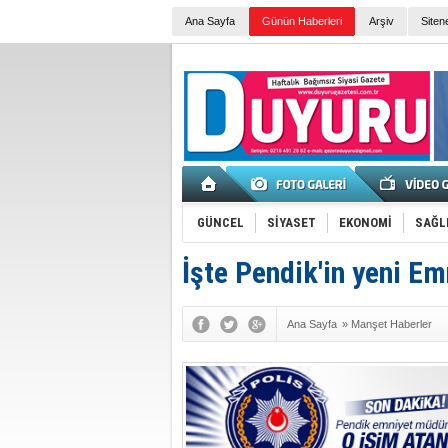
Ana Sayfa
Günün Haberleri
Arşiv
Siten
GÜNCEL
SİYASET
EKONOMİ
SAĞL
İşte Pendik'in yeni E
Ana Sayfa
»
Manşet Haberler