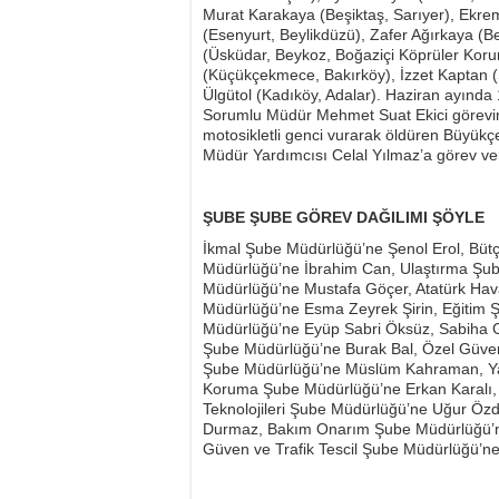
Murat Karakaya (Beşiktaş, Sarıyer), Ekr
(Esenyurt, Beylikdüzü), Zafer Ağırkaya (
(Üsküdar, Beykoz, Boğaziçi Köprüler Koru
(Küçükçekmece, Bakırköy), İzzet Kaptan (S
Ülgütol (Kadıköy, Adalar). Haziran ayında 
Sorumlu Müdür Mehmet Suat Ekici görevin
motosikletli genci vurarak öldüren Büyükç
Müdür Yardımcısı Celal Yılmaz’a görev ve
ŞUBE ŞUBE GÖREV DAĞILIMI ŞÖYLE
İkmal Şube Müdürlüğü’ne Şenol Erol, Bütç
Müdürlüğü’ne İbrahim Can, Ulaştırma Şube
Müdürlüğü’ne Mustafa Göçer, Atatürk Ha
Müdürlüğü’ne Esma Zeyrek Şirin, Eğitim 
Müdürlüğü’ne Eyüp Sabri Öksüz, Sabiha G
Şube Müdürlüğü’ne Burak Bal, Özel Güv
Şube Müdürlüğü’ne Müslüm Kahraman, Ya
Koruma Şube Müdürlüğü’ne Erkan Karalı, 
Teknolojileri Şube Müdürlüğü’ne Uğur Ö
Durmaz, Bakım Onarım Şube Müdürlüğü’ne
Güven ve Trafik Tescil Şube Müdürlüğü’ne 