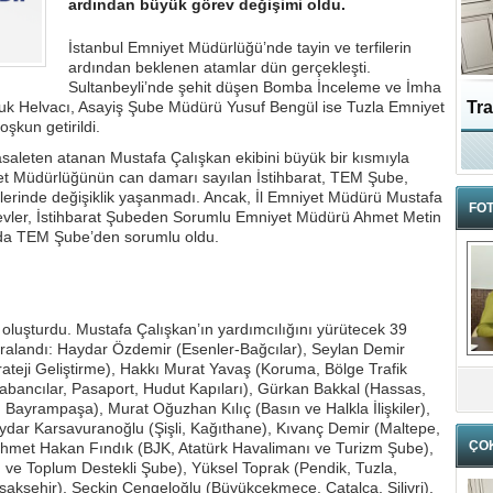
ardından büyük görev değişimi oldu.
İstanbul Emniyet Müdürlüğü’nde tayin ve terfilerin
ardından beklenen atamlar dün gerçekleşti.
Sultanbeyli’nde şehit düşen Bomba İnceleme ve İmha
uk Helvacı, Asayiş Şube Müdürü Yusuf Bengül ise Tuzla Emniyet
Tra
şkun getirildi.
Ka
saleten atanan Mustafa Çalışkan ekibini büyük bir kısmıyla
t Müdürlüğünün can damarı sayılan İstihbarat, TEM Şube,
elerinde değişiklik yaşanmadı. Ancak, İl Emniyet Müdürü Mustafa
FOT
revler, İstihbarat Şubeden Sorumlu Emniyet Müdürü Ahmet Metin
anda TEM Şube’den sorumlu oldu.
oluşturdu. Mustafa Çalışkan’ın yardımcılığını yürütecek 39
ıralandı: Haydar Özdemir (Esenler-Bağcılar), Seylan Demir
rateji Geliştirme), Hakkı Murat Yavaş (Koruma, Bölge Trafik
abancılar, Pasaport, Hudut Kapıları), Gürkan Bakkal (Hassas,
Bayrampaşa), Murat Oğuzhan Kılıç (Basın ve Halkla İlişkiler),
ydar Karsavuranoğlu (Şişli, Kağıthane), Kıvanç Demir (Maltepe,
ÇO
ehmet Hakan Fındık (BJK, Atatürk Havalimanı ve Turizm Şube),
 ve Toplum Destekli Şube), Yüksel Toprak (Pendik, Tuzla,
şakşehir), Seçkin Çengeloğlu (Büyükçekmece, Çatalca, Silivri),