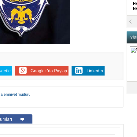
H
N
Pr
B
VİD
Fa
S
Fa
weetle
Google+'da Paylaş
LinkedIn
M
Ab
zla emniyet müdürü
Sa
ve
Üm
umları
Az
Pr