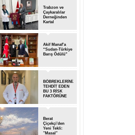
Trabzon ve
Çaykaralılar
Derneğinden
Kartal
kaymakamına
anlamlı ziyaret
Akif Manaf’a
“Sudan-Türkiye
Barış Ödülü”
BÖBREKLERİNİZİ
TEHDİT EDEN
BU 3 RİSK
FAKTÖRÜNE
DİKKAT!
Berat
Çiçekçi'den
Yeni Tekli:
"Masal"