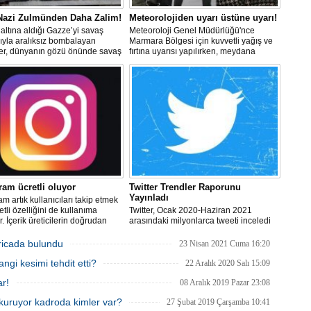
M
Ha
 Nazi Zulmünden Daha Zalim!
Meteorolojiden uyarı üstüne uyarı!
S
altına aldığı Gazze’yi savaş
Meteoroloji Genel Müdürlüğü'nce
P
ıyla aralıksız bombalayan
Marmara Bölgesi için kuvvetli yağış ve
ler, dünyanın gözü önünde savaş
fırtına uyarısı yapılırken, meydana
Em
lerken, Nazileri aratmayan
gelebilecek olumsuzluklara karşı
“
er sergiliyorlar.
dikkatli olunması istendi.
M
Er
Y
Eb
Ba
ram ücretli oluyor
Twitter Trendler Raporunu
Yayınladı
am artık kullanıcıları takip etmek
O
etli özelliğini de kullanıma
Twitter, Ocak 2020-Haziran 2021
O
. İçerik üreticilerin doğrudan
arasındaki milyonlarca tweeti inceledi
Ç
lde edebilmesini sağlayan
ve insanların Twitter'da ne tür sohbetler
k sistemi, ülkemizdeki Instagram
yaptığı hakkında daha fazla bilgi
icada bulundu
23 Nisan 2021 Cuma 16:20
cılarına da sunulacak.
edinmek için önceki 18 ayın (Temmuz
Co
gi kesimi tehdit etti?
2018- Aralık 2019) tweetleriyle
22 Aralık 2020 Salı 15:09
ES
karşılaştırdı.
ar!
08 Aralık 2019 Pazar 23:08
Un
1
kuruyor kadroda kimler var?
27 Şubat 2019 Çarşamba 10:41