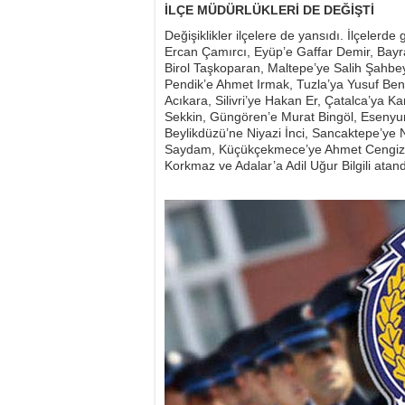
İLÇE MÜDÜRLÜKLERİ DE DEĞİŞTİ
Değişiklikler ilçelere de yansıdı. İlçelerd
Ercan Çamırcı, Eyüp’e Gaffar Demir, Bay
Birol Taşkoparan, Maltepe’ye Salih Şahbe
Pendik’e Ahmet Irmak, Tuzla’ya Yusuf Ben
Acıkara, Silivri’ye Hakan Er, Çatalca’ya Ka
Sekkin, Güngören’e Murat Bingöl, Eseny
Beylikdüzü’ne Niyazi İnci, Sancaktepe’ye
Saydam, Küçükçekmece’ye Ahmet Cengiz K
Korkmaz ve Adalar’a Adil Uğur Bilgili atand