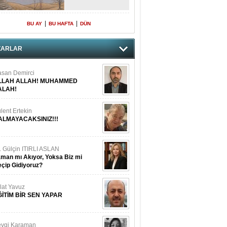
|
|
BU AY
BU HAFTA
DÜN
ZARLAR
san Demirci
LLAH ALLAH! MUHAMMED
ALAH!
lent Ertekin
ALMAYACAKSINIZ!!!
. Gülçin ITIRLI ASLAN
man mı Akıyor, Yoksa Biz mi
çip Gidiyoruz?
lat Yavuz
ĞİTİM BİR SEN YAPAR
vgi Karaman