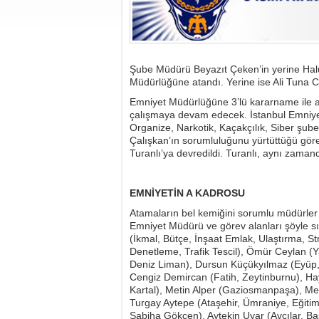
Şube Müdürü Beyazıt Çeken’in yerine Hal
Müdürlüğüne atandı. Yerine ise Ali Tuna Co
Emniyet Müdürlüğüne 3’lü kararname ile a
çalışmaya devam edecek. İstanbul Emniye
Organize, Narkotik, Kaçakçılık, Siber şub
Çalışkan’ın sorumluluğunu yürtüttüğü gö
Turanlı’ya devredildi. Turanlı, aynı zam
EMNİYETİN A KADROSU
Atamaların bel kemiğini sorumlu müdürler 
Emniyet Müdürü ve görev alanları şöyle s
(İkmal, Bütçe, İnşaat Emlak, Ulaştırma, St
Denetleme, Trafik Tescil), Ömür Ceylan (Y
Deniz Liman), Dursun Küçükyılmaz (Eyüp, 
Cengiz Demircan (Fatih, Zeytinburnu), Ha
Kartal), Metin Alper (Gaziosmanpaşa), M
Turgay Aytepe (Ataşehir, Ümraniye, Eğitim
Sabiha Gökçen), Aytekin Uyar (Avcılar, Ba