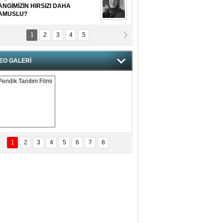
ANGİMİZİN HIRSIZI DAHA
AMUSLU?
1
2
3
4
5
of. Dr. Cahit Kurbanoğlu
OSNA-HERSEK VE KUDÜS
EO GALERİ
tma Saçak Akbulut
ANAL KERHANE!
tma Daştan
eftun Olmak
Pendik Tanıtım 
Filmi
1
2
3
4
5
6
7
8
bas Levent Ertekin
nal Medyanın Dijital Savaş Alanı
 İtibar Suikastları: Kızılay Örneği
it Kahyaoğlu
iz Türk Milleti Tarih Yazdı!
of.Dr.Hamdi Temel