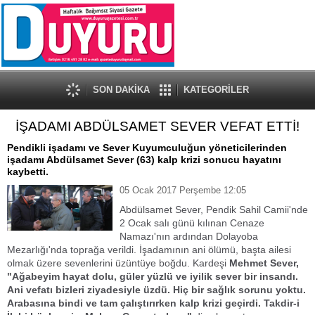
SON DAKİKA
KATEGORİLER
İŞADAMI ABDÜLSAMET SEVER VEFAT ETTİ!
Pendikli işadamı ve Sever Kuyumculuğun yöneticilerinden
işadamı Abdülsamet Sever (63) kalp krizi sonucu hayatını
kaybetti.
05 Ocak 2017 Perşembe 12:05
Abdülsamet Sever, Pendik Sahil Camii'nde
2 Ocak salı günü kılınan Cenaze
Namazı'nın ardından Dolayoba
Mezarlığı'nda toprağa verildi. İşadamının ani ölümü, başta ailesi
olmak üzere sevenlerini üzüntüye boğdu. Kardeşi
Mehmet Sever,
"Ağabeyim hayat dolu, güler yüzlü ve iyilik sever bir insandı.
Ani vefatı bizleri ziyadesiyle üzdü. Hiç bir sağlık sorunu yoktu.
Arabasına bindi ve tam çalıştırırken kalp krizi geçirdi. Takdir-i