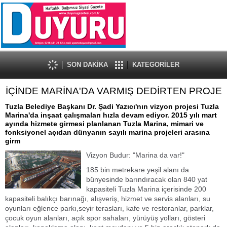
SON DAKİKA
KATEGORİLER
İÇİNDE MARİNA'DA VARMIŞ DEDİRTEN PROJE
Tuzla Belediye Başkanı Dr. Şadi Yazıcı'nın vizyon projesi Tuzla
Marina'da inşaat çalışmaları hızla devam ediyor. 2015 yılı mart
ayında hizmete girmesi planlanan Tuzla Marina, mimari ve
fonksiyonel açıdan dünyanın sayılı marina projeleri arasına
girm
Vizyon Budur: "Marina da var!"
185 bin metrekare yeşil alanı da
bünyesinde barındıracak olan 840 yat
kapasiteli Tuzla Marina içerisinde 200
kapasiteli balıkçı barınağı, alışveriş, hizmet ve servis alanları, su
oyunları eğlence parkı,seyir terasları, kafe ve restoranlar, parklar,
çocuk oyun alanları, açık spor sahaları, yürüyüş yolları, gösteri