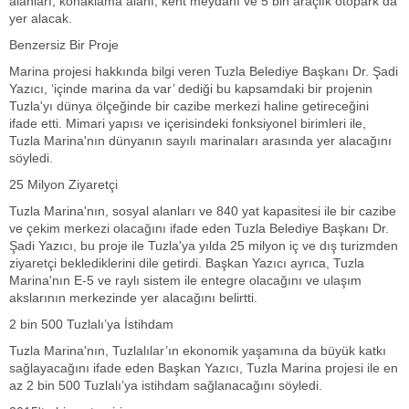
alanları, konaklama alanı, kent meydanı ve 5 bin araçlık otopark da
yer alacak.
Benzersiz Bir Proje
Marina projesi hakkında bilgi veren Tuzla Belediye Başkanı Dr. Şadi
Yazıcı, ‘içinde marina da var’ dediği bu kapsamdaki bir projenin
Tuzla'yı dünya ölçeğinde bir cazibe merkezi haline getireceğini
ifade etti. Mimari yapısı ve içerisindeki fonksiyonel birimleri ile,
Tuzla Marina'nın dünyanın sayılı marinaları arasında yer alacağını
söyledi.
25 Milyon Ziyaretçi
Tuzla Marina'nın, sosyal alanları ve 840 yat kapasitesi ile bir cazibe
ve çekim merkezi olacağını ifade eden Tuzla Belediye Başkanı Dr.
Şadi Yazıcı, bu proje ile Tuzla'ya yılda 25 milyon iç ve dış turizmden
ziyaretçi beklediklerini dile getirdi. Başkan Yazıcı ayrıca, Tuzla
Marina'nın E-5 ve raylı sistem ile entegre olacağını ve ulaşım
akslarının merkezinde yer alacağını belirtti.
2 bin 500 Tuzlalı’ya İstihdam
Tuzla Marina'nın, Tuzlalılar’ın ekonomik yaşamına da büyük katkı
sağlayacağını ifade eden Başkan Yazıcı, Tuzla Marina projesi ile en
az 2 bin 500 Tuzlalı’ya istihdam sağlanacağını söyledi.