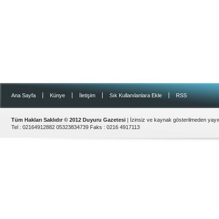
|
|
|
|
Ana Sayfa
Künye
İletişim
Sık Kullanılanlara Ekle
RSS
Tüm Hakları Saklıdır © 2012
Duyuru Gazetesi
| İzinsiz ve kaynak gösterilmeden yay
Tel :
02164912882 05323834739
Faks :
0216 4917113