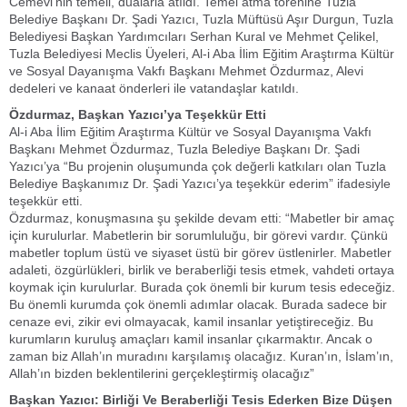
Cemevi’nin temeli, dualarla atıldı. Temel atma törenine Tuzla
Belediye Başkanı Dr. Şadi Yazıcı, Tuzla Müftüsü Aşır Durgun, Tuzla
Belediyesi Başkan Yardımcıları Serhan Kural ve Mehmet Çelikel,
Tuzla Belediyesi Meclis Üyeleri, Al-i Aba İlim Eğitim Araştırma Kültür
ve Sosyal Dayanışma Vakfı Başkanı Mehmet Özdurmaz, Alevi
dedeleri ve kanaat önderleri ile vatandaşlar katıldı.
Özdurmaz, Başkan Yazıcı’ya Teşekkür Etti
Al-i Aba İlim Eğitim Araştırma Kültür ve Sosyal Dayanışma Vakfı
Başkanı Mehmet Özdurmaz, Tuzla Belediye Başkanı Dr. Şadi
Yazıcı’ya “Bu projenin oluşumunda çok değerli katkıları olan Tuzla
Belediye Başkanımız Dr. Şadi Yazıcı’ya teşekkür ederim” ifadesiyle
teşekkür etti.
Özdurmaz, konuşmasına şu şekilde devam etti: “Mabetler bir amaç
için kurulurlar. Mabetlerin bir sorumluluğu, bir görevi vardır. Çünkü
mabetler toplum üstü ve siyaset üstü bir görev üstlenirler. Mabetler
adaleti, özgürlükleri, birlik ve beraberliği tesis etmek, vahdeti ortaya
koymak için kurulurlar. Burada çok önemli bir kurum tesis edeceğiz.
Bu önemli kurumda çok önemli adımlar olacak. Burada sadece bir
cenaze evi, zikir evi olmayacak, kamil insanlar yetiştireceğiz. Bu
kurumların kuruluş amaçları kamil insanlar çıkarmaktır. Ancak o
zaman biz Allah’ın muradını karşılamış olacağız. Kuran’ın, İslam’ın,
Allah’ın bizden beklentilerini gerçekleştirmiş olacağız”
Başkan Yazıcı: Birliği Ve Beraberliği Tesis Ederken Bize Düşen