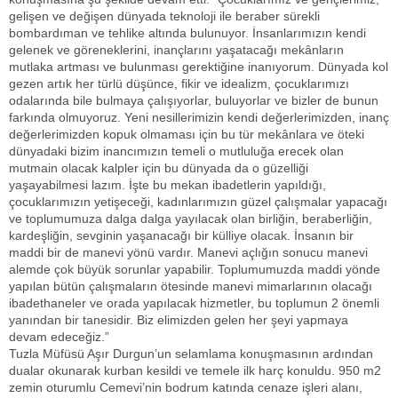
gelişen ve değişen dünyada teknoloji ile beraber sürekli
bombardıman ve tehlike altında bulunuyor. İnsanlarımızın kendi
gelenek ve göreneklerini, inançlarını yaşatacağı mekânların
mutlaka artması ve bulunması gerektiğine inanıyorum. Dünyada kol
gezen artık her türlü düşünce, fikir ve idealizm, çocuklarımızı
odalarında bile bulmaya çalışıyorlar, buluyorlar ve bizler de bunun
farkında olmuyoruz. Yeni nesillerimizin kendi değerlerimizden, inanç
değerlerimizden kopuk olmaması için bu tür mekânlara ve öteki
dünyadaki bizim inancımızın temeli o mutluluğa erecek olan
mutmain olacak kalpler için bu dünyada da o güzelliği
yaşayabilmesi lazım. İşte bu mekan ibadetlerin yapıldığı,
çocuklarımızın yetişeceği, kadınlarımızın güzel çalışmalar yapacağı
ve toplumumuza dalga dalga yayılacak olan birliğin, beraberliğin,
kardeşliğin, sevginin yaşanacağı bir külliye olacak. İnsanın bir
maddi bir de manevi yönü vardır. Manevi açlığın sonucu manevi
alemde çok büyük sorunlar yapabilir. Toplumumuzda maddi yönde
yapılan bütün çalışmaların ötesinde manevi mimarlarının olacağı
ibadethaneler ve orada yapılacak hizmetler, bu toplumun 2 önemli
yanından bir tanesidir. Biz elimizden gelen her şeyi yapmaya
devam edeceğiz.”
Tuzla Müfüsü Aşır Durgun’un selamlama konuşmasının ardından
dualar okunarak kurban kesildi ve temele ilk harç konuldu. 950 m2
zemin oturumlu Cemevi’nin bodrum katında cenaze işleri alanı,