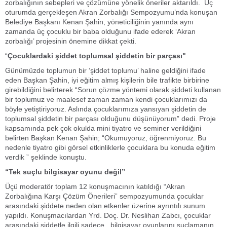
zorbalığının sebepleri ve çözümüne yönelik öneriler aktarıldı. Üç
oturumda gerçekleşen Akran Zorbalığı Sempozyumu’nda konuşan
Belediye Başkanı Kenan Şahin, yöneticiliğinin yanında aynı
zamanda üç çocuklu bir baba olduğunu ifade ederek ‘Akran
zorbalığı’ projesinin önemine dikkat çekti.
“
Çocuklardaki şiddet toplumsal şiddetin bir parçası"
Günümüzde toplumun bir ‘şiddet toplumu’ haline geldiğini ifade
eden Başkan Şahin, iyi eğitim almış kişilerin bile trafikte birbirine
girebildiğini belirterek “Sorun çözme yöntemi olarak şiddeti kullanan
bir toplumuz ve maalesef zaman zaman kendi çocuklarımızı da
böyle yetiştiriyoruz. Aslında çocuklarımıza yansıyan şiddetin de
toplumsal şiddetin bir parçası olduğunu düşünüyorum” dedi. Proje
kapsamında pek çok okulda mini tiyatro ve seminer verildiğini
belirten Başkan Kenan Şahin; “Okumuyoruz, öğrenmiyoruz. Bu
nedenle tiyatro gibi görsel etkinliklerle çocuklara bu konuda eğitim
verdik ” şeklinde konuştu.
“Tek suçlu bilgisayar oyunu değil”
Üçü moderatör toplam 12 konuşmacının katıldığı “Akran
Zorbalığına Karşı Çözüm Önerileri” sempozyumunda çocuklar
arasındaki şiddete neden olan etkenler üzerine ayrıntılı sunum
yapıldı. Konuşmacılardan Yrd. Doç. Dr. Neslihan Zabcı, çocuklar
arasındaki şiddetle ilgili sadece bilgisayar oyunlarını suçlamanın