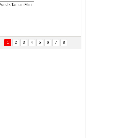
İR MİLLETİN TEKRAR DESTAN
AZMASI
driye Arık Çamlıbel
5 TEMMUZ: CESARET, ERDEM VE
AFER…
Pendik Tanıtım 
Filmi
1
2
3
4
5
6
7
8
ç. Dr. Yeşim SIRAKAYA
den Her Şeyin Fotoğrafını
kiyoruz?
dullah Yadigar
0 Muharrem Aşure
rahim Ciminli
KKAT!.. NÜFUS!..
uhammed Murat
cımustafaoğulları
ORUMSUZ SOSYAL MEDYA
AYLAŞIMLARI