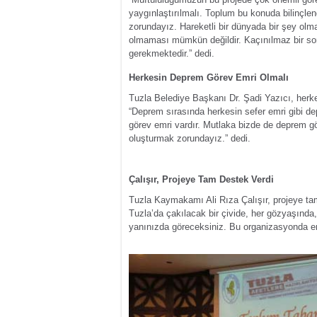
yaygınlaştırılmalı. Toplum bu konuda bilinçle
zorundayız. Hareketli bir dünyada bir şey olma
olmaması mümkün değildir. Kaçınılmaz bir son 
gerekmektedir.” dedi.
Herkesin Deprem Görev Emri Olmalı
Tuzla Belediye Başkanı Dr. Şadi Yazıcı, herk
“Deprem sırasında herkesin sefer emri gibi de
görev emri vardır. Mutlaka bizde de deprem 
oluşturmak zorundayız.” dedi.
Çalışır, Projeye Tam Destek Verdi
Tuzla Kaymakamı Ali Rıza Çalışır, projeye tam
Tuzla’da çakılacak bir çivide, her gözyaşında,
yanınızda göreceksiniz. Bu organizasyonda em