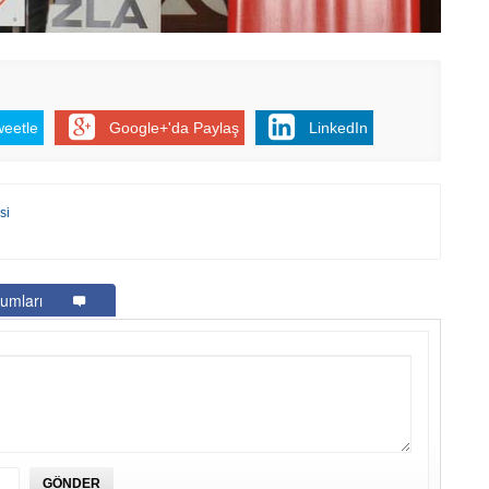
Em
“
M
Er
Y
weetle
Google+'da Paylaş
LinkedIn
Eb
Ba
si
O
O
Ç
umları
Co
ES
Un
1
Ce
Vi