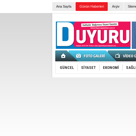
Ana Sayfa
Günün Haberleri
Arşiv
Siten
GÜNCEL
SİYASET
EKONOMİ
SAĞL