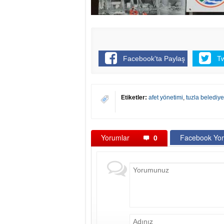
Facebook'ta Paylaş
T
Etiketler:
afet yönetimi
,
tuzla belediye
Yorumlar
0
Facebook Yor