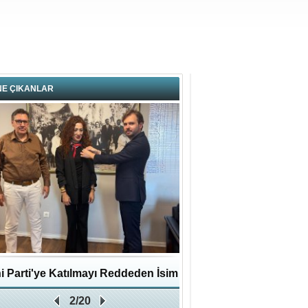
NE ÇIKANLAR
i Parti'ye Katılmayı Reddeden İsim
Pendikli Murat genç yaş
2/20
Zafer Partisi'ne katıldı