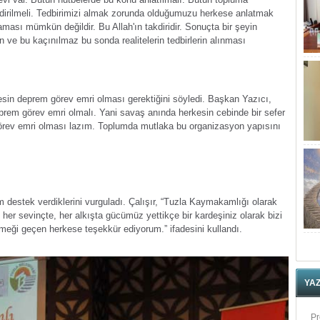
ndirilmeli. Tedbirimizi almak zorunda olduğumuzu herkese anlatmak
ması mümkün değildir. Bu Allah'ın takdiridir. Sonuçta bir şeyin
ve bu kaçınılmaz bu sonda realitelerin tedbirlerin alınması
Ha
A
S
esin deprem görev emri olması gerektiğini söyledi. Başkan Yazıcı,
Bü
prem görev emri olmalı. Yani savaş anında herkesin cebinde bir sefer
Ç
görev emri olması lazım. Toplumda mutlaka bu organizasyon yapısını
Dr
Za
Ge
 destek verdiklerini vurguladı. Çalışır, “Tuzla Kaymakamlığı olarak
Ta
 her sevinçte, her alkışta gücümüz yettikçe bir kardeşiniz olarak bizi
E
eği geçen herkese teşekkür ediyorum.” ifadesini kullandı.
Se
H
YA
N
Pr