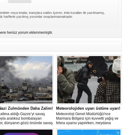
Bu
Ed
Ku
mleler veya imalar, inançlara saldırı içeren, imla kuralları ile yazılmamış,
k harflerle yazılmış yorumlar onaylanmamaktadır.
ere henüz yorum eklenmemiştir.
 Nazi Zulmünden Daha Zalim!
Meteorolojiden uyarı üstüne uyarı!
altına aldığı Gazze’yi savaş
Meteoroloji Genel Müdürlüğü'nce
ıyla aralıksız bombalayan
Marmara Bölgesi için kuvvetli yağış ve
ler, dünyanın gözü önünde savaş
fırtına uyarısı yapılırken, meydana
lerken, Nazileri aratmayan
gelebilecek olumsuzluklara karşı
er sergiliyorlar.
dikkatli olunması istendi.