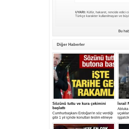
UYARI:
Küfür, hakaret, rencide edici cü
Türkçe karakter kullanılmayan ve büyü
Bu hab
Diğer Haberler
Sözünü tuttu ve kura çekimini
İsrail
başlattı
Abluka 
Cumhurbaşkanı Erdoğan'ın söz verdiği
uçaklar
gibi 1 yıl içinde konutları teslim etmeye
işgalci
başlayan AK Parti hükümeti, 2 ayda 76
suçu iş
bin konut teslim etti. Yılsonuna kadar
görüntül