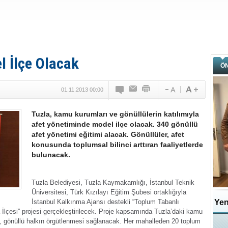
l İlçe Olacak
Ö
01.11.2013 00:00
Tuzla, kamu kurumları ve gönüllülerin katılımıyla
afet yönetiminde model ilçe olacak. 340 gönüllü
afet yönetimi eğitimi alacak. Gönüllüler, afet
konusunda toplumsal bilinci arttıran faaliyetlerde
bulunacak.
Tuzla Belediyesi, Tuzla Kaymakamlığı, İstanbul Teknik
Üniversitesi, Türk Kızılayı Eğitim Şubesi ortaklığıyla
İstanbul Kalkınma Ajansı destekli “Toplum Tabanlı
Trabzon ve Çaykaralılar Derneğinden
Yen
 İlçesi” projesi gerçekleştirilecek. Proje kapsamında Tuzla’daki kamu
cak, gönüllü halkın örgütlenmesi sağlanacak. Her mahalleden 20 toplum
Kartal kaymakamına anlamlı ziyaret