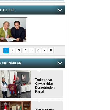
O GALERİ
hnzzzna
1
2
3
4
5
6
7
8
K OKUNANLAR
Trabzon ve
Çaykaralılar
Derneğinden
Kartal
kaymakamına
anlamlı ziyaret
Akif Manaf’a