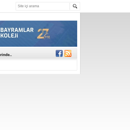
mına anlamlı
NE DİKKAT!
rinde..
katıldı
gisi’nde
DEĞİL, DOĞRU
erildi
n Ercan Ekşi son
ı Selahattin