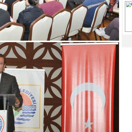
B
Y
Be
1
Z
Do
Ne
Çe
Ab
1
İb
Dİ
M
Ha
S
P