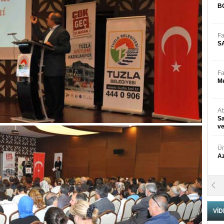
B
Fa
S
Fa
M
Ab
Sa
ve
Üm
Az
Pr
Bi
VİD
Ra