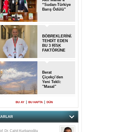
“Sudan-Türkiye
Barış Ödülü”
san Demirci
LLAH ALLAH! MUHAMMED
ALAH!
BÖBREKLERİNİZİ
TEHDİT EDEN
lent Ertekin
BU 3 RİSK
ALMAYACAKSINIZ!!!
FAKTÖRÜNE
DİKKAT!
. Gülçin ITIRLI ASLAN
man mı Akıyor, Yoksa Biz mi
Berat
çip Gidiyoruz?
Çiçekçi'den
Yeni Tekli:
"Masal"
lat Yavuz
ĞİTİM BİR SEN YAPAR
|
|
BU AY
BU HAFTA
DÜN
vgi Karaman
ANGİMİZİN HIRSIZI DAHA
ZARLAR
AMUSLU?
of. Dr. Cahit Kurbanoğlu