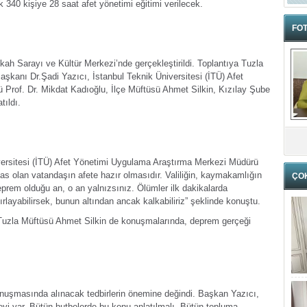
 340 kişiye 28 saat afet yönetimi eğitimi verilecek.
FOT
ikah Sarayı ve Kültür Merkezi’nde gerçekleştirildi. Toplantıya Tuzla
şkanı Dr.Şadi Yazıcı, İstanbul Teknik Üniversitesi (İTÜ) Afet
Prof. Dr. Mikdat Kadıoğlu, İlçe Müftüsü Ahmet Silkin, Kızılay Şube
tıldı.
versitesi (İTÜ) Afet Yönetimi Uygulama Araştırma Merkezi Müdürü
sas olan vatandaşın afete hazır olmasıdır. Valiliğin, kaymakamlığın
ÇO
eprem olduğu an, o an yalnızsınız. Ölümler ilk dakikalarda
rlayabilirsek, bunun altından ancak kalkabiliriz” şeklinde konuştu.
Tuzla Müftüsü Ahmet Silkin de konuşmalarında, deprem gerçeği
nuşmasında alınacak tedbirlerin önemine değindi. Başkan Yazıcı,
vi var. Bütün hutbelerde bu konu anlatılmalı. Bütün topluma