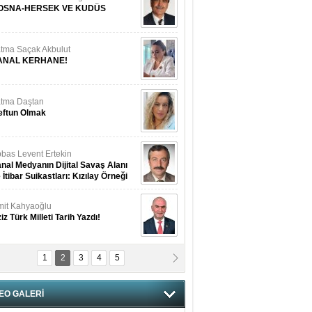
OSNA-HERSEK VE KUDÜS
tma Saçak Akbulut
ANAL KERHANE!
tma Daştan
eftun Olmak
bas Levent Ertekin
nal Medyanın Dijital Savaş Alanı
 İtibar Suikastları: Kızılay Örneği
it Kahyaoğlu
iz Türk Milleti Tarih Yazdı!
1
2
3
4
5
of.Dr.Hamdi Temel
z Böyle Bir Yozgat'ta Büyüdük
EO GALERİ
vza Zeybek