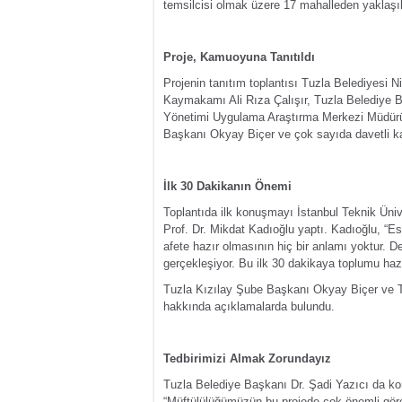
temsilcisi olmak üzere 17 mahalleden yaklaşık
Proje, Kamuoyuna Tanıtıldı
Projenin tanıtım toplantısı Tuzla Belediyesi N
Kaymakamı Ali Rıza Çalışır, Tuzla Belediye Ba
Yönetimi Uygulama Araştırma Merkezi Müdürü 
Başkanı Okyay Biçer ve çok sayıda davetli ka
İlk 30 Dakikanın Önemi
Toplantıda ilk konuşmayı İstanbul Teknik Üni
Prof. Dr. Mikdat Kadıoğlu yaptı. Kadıoğlu, “E
afete hazır olmasının hiç bir anlamı yoktur. D
gerçekleşiyor. Bu ilk 30 dakikaya toplumu hazı
Tuzla Kızılay Şube Başkanı Okyay Biçer ve 
hakkında açıklamalarda bulundu.
Tedbirimizi Almak Zorundayız
Tuzla Belediye Başkanı Dr. Şadi Yazıcı da ko
“Müftülülüğümüzün bu projede çok önemli göre