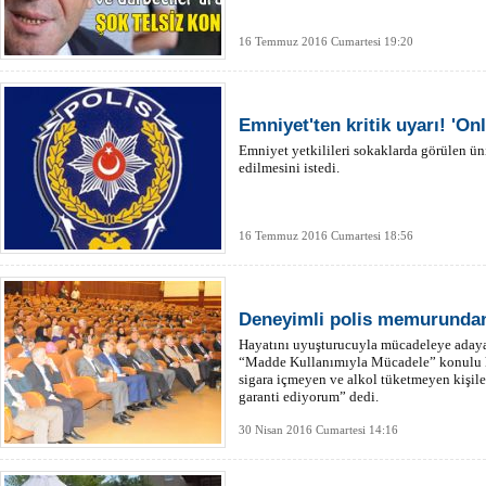
16 Temmuz 2016 Cumartesi 19:20
Emniyet'ten kritik uyarı! 'On
Emniyet yetkilileri sokaklarda görülen ünif
edilmesini istedi.
16 Temmuz 2016 Cumartesi 18:56
Deneyimli polis memurundan
Hayatını uyuşturucuyla mücadeleye adaya
“Madde Kullanımıyla Mücadele” konulu k
sigara içmeyen ve alkol tüketmeyen kişil
garanti ediyorum” dedi.
30 Nisan 2016 Cumartesi 14:16