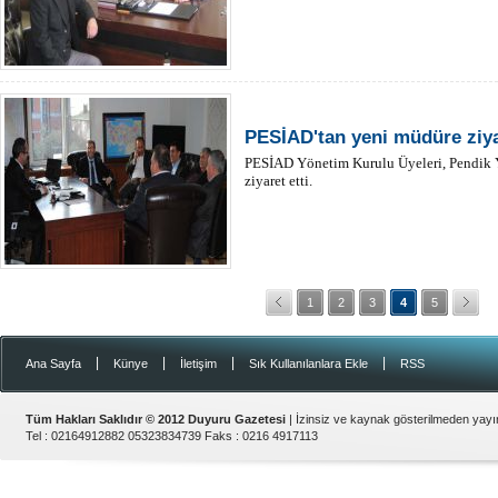
PESİAD'tan yeni müdüre ziy
PESİAD Yönetim Kurulu Üyeleri, Pendik 
ziyaret etti.
1
2
3
4
5
|
|
|
|
Ana Sayfa
Künye
İletişim
Sık Kullanılanlara Ekle
RSS
Tüm Hakları Saklıdır © 2012
Duyuru Gazetesi
| İzinsiz ve kaynak gösterilmeden yay
Tel :
02164912882 05323834739
Faks :
0216 4917113