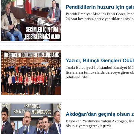
Pendiklilerin huzuru için çal
Pendik Emniyet Müdürü Fahri Görer, Pend
24 saat kesintisiz görev yaptıklarını söyle
Yazıcı, Bilinçli Gençleri Ödü
Tuzla Belediyesi ile İstanbul Emniyet Müd
liselerarası turnuvalarda dereceye giren ok
ödüllendirildi.
Akdoğan'dan geçmiş olsun zi
Başbakan Yardımcısı Yalçın Akdoğan, İs
olsun ziyareti gerçekleştirdi.