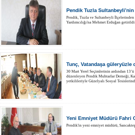
Pendik Tuzla Sultanbeyli'ni
Pendik, Tuzla ve Sultanbeyli İlçelerinde
Yardımcılığı'na Mehmet Erduğan getirildi
Tunç, Vatandaşa güleryüzle 
30 Mart Yerel Seçimlerinin ardından 13’ü 
düzenleyen Pendik Muhtarlar Derneği, 
yetkilileriyle Güzelyalı Sosyal Tesislerind
Yeni Emniyet Müdürü Fahri 
Pendik'in yeni emniyet müdürü, Sancakte