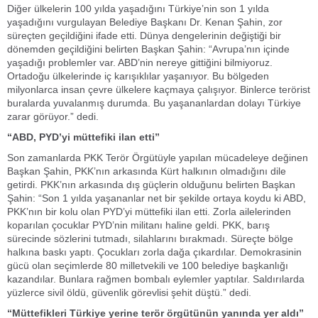
Diğer ülkelerin 100 yılda yaşadığını Türkiye’nin son 1 yılda
yaşadığını vurgulayan Belediye Başkanı Dr. Kenan Şahin, zor
süreçten geçildiğini ifade etti. Dünya dengelerinin değiştiği bir
dönemden geçildiğini belirten Başkan Şahin: “Avrupa’nın içinde
yaşadığı problemler var. ABD’nin nereye gittiğini bilmiyoruz.
Ortadoğu ülkelerinde iç karışıklılar yaşanıyor. Bu bölgeden
milyonlarca insan çevre ülkelere kaçmaya çalışıyor. Binlerce terörist
buralarda yuvalanmış durumda. Bu yaşananlardan dolayı Türkiye
zarar görüyor.” dedi.
“ABD, PYD’yi müttefiki ilan etti”
Son zamanlarda PKK Terör Örgütüyle yapılan mücadeleye değinen
Başkan Şahin, PKK’nın arkasında Kürt halkının olmadığını dile
getirdi. PKK’nın arkasında dış güçlerin olduğunu belirten Başkan
Şahin: “Son 1 yılda yaşananlar net bir şekilde ortaya koydu ki ABD,
PKK’nın bir kolu olan PYD’yi müttefiki ilan etti. Zorla ailelerinden
koparılan çocuklar PYD’nin militanı haline geldi. PKK, barış
sürecinde sözlerini tutmadı, silahlarını bırakmadı. Süreçte bölge
halkına baskı yaptı. Çocukları zorla dağa çıkardılar. Demokrasinin
gücü olan seçimlerde 80 milletvekili ve 100 belediye başkanlığı
kazandılar. Bunlara rağmen bombalı eylemler yaptılar. Saldırılarda
yüzlerce sivil öldü, güvenlik görevlisi şehit düştü.” dedi.
“Müttefikleri Türkiye yerine terör örgütünün yanında yer aldı”