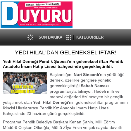
SON DAKİKA
KATEGORİLER
YEDİ HİLAL'DAN GELENEKSEL İFTAR!
Yedi Hilal Derneği Pendik Şubesi'nin geleneksel iftarı Pendik
Anadolu İmam Hatip Lisesi bahçesinde gerçekleştirildi.
Başkanlığını
Nuri Sincanlı
'nın yürüttüğü
dernek, özellikle gençlere yönelik
gercçekleştirdiği
Sabah Namazı
programlarıyla biliniyor. Hedefi milli ve
manevi değerleri özümseyen bir gençlik
yetiştirmek olan
Yedi Hilal Derneği
'nin geleneksel iftar programının
ikincisi Uluslararası Pendik Kız Anadolu İmam Hatip Lisesi
Bahçesi'nde 23 haziran günü gerçekleştirildi.
Programa Pendik Belediye Başkanı Kenan Şahin, Milli Eğitim
Müdürü Coşkun Otluoğlu, Müftü Zİya Ersin ve çok sayıda davetli