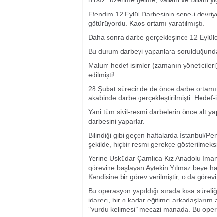
hırsız ‘’üzerime gelme, Vallahi ve Billahi 
Efendim 12 Eylül Darbesinin sene-i devriye
götürüyordu. Kaos ortamı yaratılmıştı.
Daha sonra darbe gerçekleşince 12 Eylülde
Bu durum darbeyi yapanlara sorulduğunda ş
Malum hedef isimler (zamanın yöneticileri)
edilmişti!
28 Şubat sürecinde de önce darbe ortamı h
akabinde darbe gerçekleştirilmişti. Hedef-ikt
Yani tüm sivil-resmi darbelerin önce alt yapı
darbesini yaparlar.
Bilindiği gibi geçen haftalarda İstanbul/Pe
şekilde, hiçbir resmi gerekçe gösterilmeks
Yerine Üsküdar Çamlıca Kız Anadolu İmam-H
görevine başlayan Aytekin Yılmaz beye hayı
Kendisine bir görev verilmiştir, o da görev
Bu operasyon yapıldığı sırada kısa süreli
idareci, bir o kadar eğitimci arkadaşlarım 
‘’vurdu kelimesi’’ mecazi manada. Bu oper