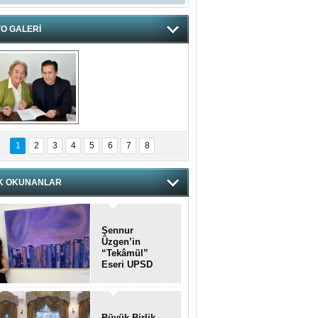
O GALERİ
hnzzzna
1
2
3
4
5
6
7
8
K OKUNANLAR
Şennur
Üzgen’in
“Tekâmül”
Eseri UPSD
2026 Yaz
Sergisi’nde
Sanatseverlerle
Buluştu
Büyük Birlik