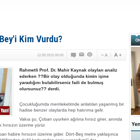
Bey'i Kim Vurdu?
Ö
12.09.2015 00:00
Rahmetli Prof. Dr. Mahir Kaynak olayları analiz
ederken ??Bir olay olduğunda kimin işine
yaradığını bulabilirseniz faili de bulmuş
olursunuz?? derdi.
Çocukluğumda memleketimde anlatılan yaşanmış bir
hadise benzer olaylarda hep hatırıma gelir.
Vakıa şu; Çoban uyurken ağılına hırsız girer, anında
Yen
 hırsızın üzerine yürür.
oban habire hırsızın üzerine gider. Dört-Beş metre yaklaşınca