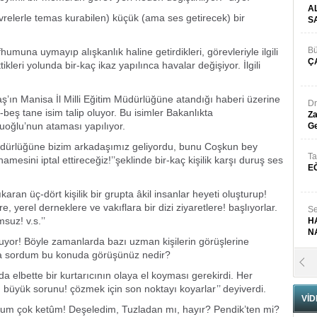
A
vrelerle temas kurabilen) küçük (ama ses getirecek) bir
S
Bü
humuna uymayıp alışkanlık haline getirdikleri, görevleriyle ilgili
Ç
leri yolunda bir-kaç ikaz yapılınca havalar değişiyor. İlgili
ın Manisa İl Milli Eğitim Müdürlüğüne atandığı haberi üzerine
Dr
-beş tane isim talip oluyor. Bu isimler Bakanlıkta
Za
uoğlu’nun ataması yapılıyor.
Ge
 Müdürlüğüne bizim arkadaşımız geliyordu, bunu Coşkun bey
Ta
amesini iptal ettireceğiz!’’şeklinde bir-kaç kişilik karşı duruş ses
E
ran üç-dört kişilik bir grupta âkil insanlar heyeti oluşturup!
 yerel derneklere ve vakıflara bir dizi ziyaretlere! başlıyorlar.
Se
uz! v.s.’’
H
N
uyor! Böyle zamanlarda bazı uzman kişilerin görüşlerine
a sordum bu konuda görüşünüz nedir?
Pr
B
a elbette bir kurtarıcının olaya el koyması gerekirdi. Her
u büyük sorunu! çözmek için son noktayı koyarlar’’ deyiverdi.
VİD
stum çok ketûm! Deşeledim, Tuzladan mı, hayır? Pendik’ten mi?
Fa