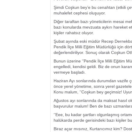
Şimdi Coşkun bey’e bu cenahtan (etkili çe
muhalefet cephesi oluşuyor.
Diğer taraftan bazı yöneticilerin mesai mef
bazı konularda mevzuata aykırı hareket ettik
kişiler rahatsız oluyor.
Şubat ayında eski müdür Recep Dernekbaş’
Pendik İlçe Milli Eğitim Müdürlüğü için dört
değerlendiriliyor. Sonuç olarak Coşkun Otl
Bunun üzerine ‘’Pendik İlçe Milli Eğitim
engelledi, kendisi geldi. Biz de onun kararn
vermeye başladı.
Haziran Ayı sonlarında durumdan vazife çıka
önce yerel yönetime, sonra yerel gazetelere,
Konu malum, ‘’Coşkun bey geçimsiz! Uyums
Ağustos ayı sonlarında da maksat hasıl ol
başvurulur malum! Ben de bazı uzmanlar
‘’Eee, bu kadar şartları olgunlaşmış ortamd
halükarda perde gerisindeki bazı kişiler b
Biraz açar mısınız, Kurtarıcımız kim? Do