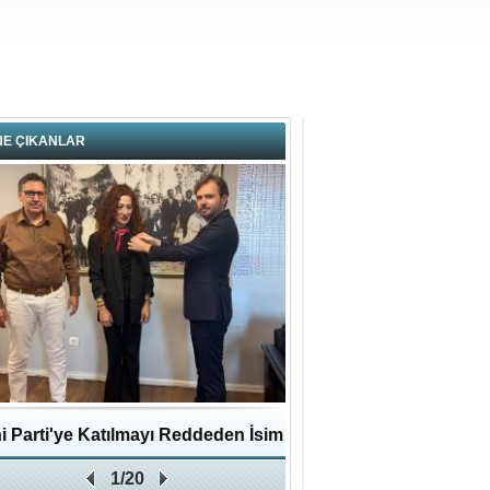
NE ÇIKANLAR
i Parti'ye Katılmayı Reddeden İsim
Pendikli Murat genç yaş
1/20
Zafer Partisi'ne katıldı