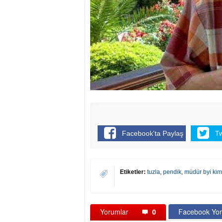
Facebook'ta Paylaş
T
Etiketler:
tuzla
,
pendik
,
müdür byi kim
Yorumlar
0
Facebook Yor