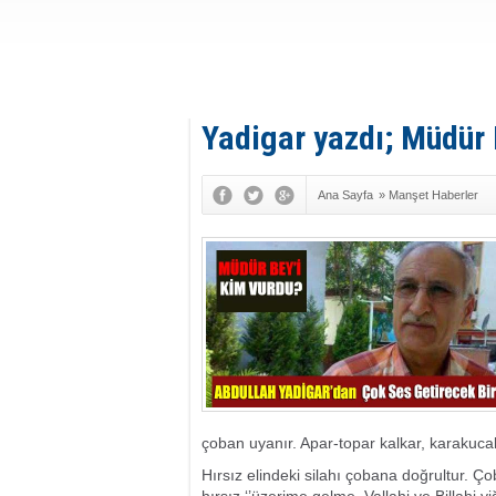
Yadigar yazdı; Müdür 
Ana Sayfa
»
Manşet Haberler
çoban uyanır. Apar-topar kalkar, karakucak
Hırsız elindeki silahı çobana doğrultur. Ç