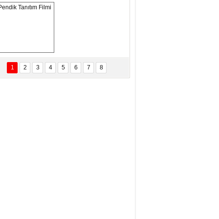
ANAL KERHANE!
tma Daştan
eftun Olmak
Pendik Tanıtım 
Filmi
1
2
3
4
5
6
7
8
bas Levent Ertekin
nal Medyanın Dijital Savaş Alanı
 İtibar Suikastları: Kızılay Örneği
it Kahyaoğlu
iz Türk Milleti Tarih Yazdı!
of.Dr.Hamdi Temel
z Böyle Bir Yozgat'ta Büyüdük
vza Zeybek
İR MİLLETİN TEKRAR DESTAN
AZMASI