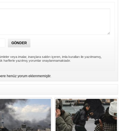
Er
Y
Eb
Ba
O
O
Ç
mleler veya imalar, inançlara saldırı içeren, imla kuralları ile yazılmamış,
k harflerle yazılmış yorumlar onaylanmamaktadır.
Co
ES
Un
ere henüz yorum eklenmemiştir.
1
Ce
Vi
Bu
Ed
Ku