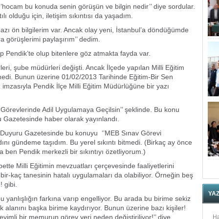
’hocam bu konuda senin görüşün ve bilgin nedir’’ diye sordular.
ı olduğu için, iletişim sıkıntısı da yaşadım.
zı ön bilgilerim var. Ancak olay yeni, İstanbul’a döndüğümde
ra görüşlerimi paylaşırım’’ dedim.
p Pendik’te olup bitenlere göz atmakta fayda var.
leri, şube müdürleri değişti. Ancak İlçede yapılan Milli Eğitim
 bitmedi. Bunun üzerine 01/02/2013 Tarihinde Eğitim-Bir Sen
imzasıyla Pendik İlçe Milli Eğitim Müdürlüğüne bir yazı
av Görevlerinde Adil Uygulamaya Geçilsin’’ şeklinde. Bu konu
u Gazetesinde haber olarak yayınlandı.
li Duyuru Gazetesinde bu konuyu ‘’MEB Sınav Görevi
yadını gündeme taşıdım. Bu yerel sıkıntı bitmedi. (Birkaç ay önce
 ben Pendik merkezli bir sıkıntıyı özetliyorum.)
tte Milli Eğitimin mevzuatları çerçevesinde faaliyetlerini
bir-kaç tanesinin hatalı uygulamaları da olabiliyor. Örneğin beş
 gibi.
YA
u yanlışlığın farkına varıp engelliyor. Bu arada bu birime sekiz
alanını başka birime kaydırıyor. Bunun üzerine bazı kişiler!
yimli bir memurun görev yeri neden değiştiriliyor!’’ diye.
Ha