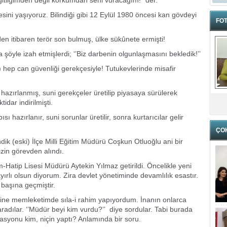
yiğitliğimden değil korkumdan seni vuracağım!’’ der.
sini yaşıyoruz. Bilindiği gibi 12 Eylül 1980 öncesi kan gövdeyi
FOT
n itibaren terör son bulmuş, ülke sükûnete ermişti!
öyle izah etmişlerdi; ‘’Biz darbenin olgunlaşmasını bekledik!’’
 hep can güvenliği gerekçesiyle! Tutukevlerinde misafir
azırlanmış, suni gerekçeler üretilip piyasaya sürülerek
idar indirilmişti.
sı hazırlanır, suni sorunlar üretilir, sonra kurtarıcılar gelir
ÇO
ndik (eski) İlçe Milli Eğitim Müdürü Coşkun Otluoğlu ani bir
izin görevden alındı.
atip Lisesi Müdürü Aytekin Yılmaz getirildi. Öncelikle yeni
rlı olsun diyorum. Zira devlet yönetiminde devamlılık esastır.
i başına geçmiştir.
ğine memleketimde sıla-i rahim yapıyordum. İnanın onlarca
aradılar. ‘’Müdür beyi kim vurdu?’’ diye sordular. Tabi burada
asyonu kim, niçin yaptı? Anlamında bir soru.