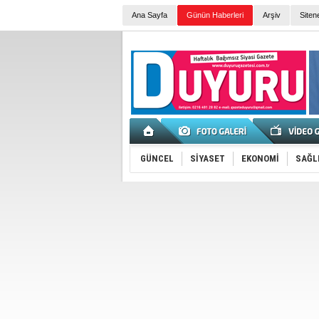
Ana Sayfa
Günün Haberleri
Arşiv
Siten
GÜNCEL
SİYASET
EKONOMİ
SAĞL