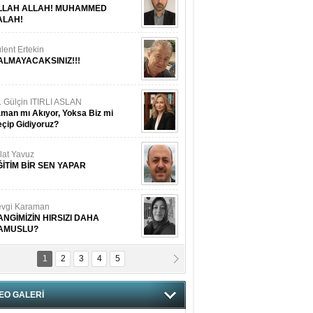
LLAH ALLAH! MUHAMMED
ALAH!
lent Ertekin
ALMAYACAKSINIZ!!!
. Gülçin ITIRLI ASLAN
man mı Akıyor, Yoksa Biz mi
çip Gidiyoruz?
lat Yavuz
ĞİTİM BİR SEN YAPAR
vgi Karaman
ANGİMİZİN HIRSIZI DAHA
AMUSLU?
1
2
3
4
5
of. Dr. Cahit Kurbanoğlu
OSNA-HERSEK VE KUDÜS
EO GALERİ
tma Saçak Akbulut