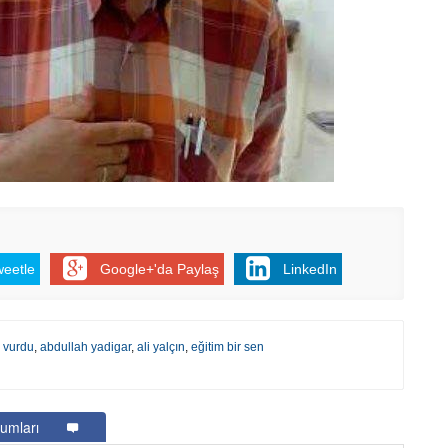
Be
1
Z
Do
Ne
Çe
Ab
1
İb
Dİ
weetle
Google+'da Paylaş
LinkedIn
M
Ha
S
 vurdu
,
abdullah yadigar
,
ali yalçın
,
eğitim bir sen
P
Em
“
M
umları