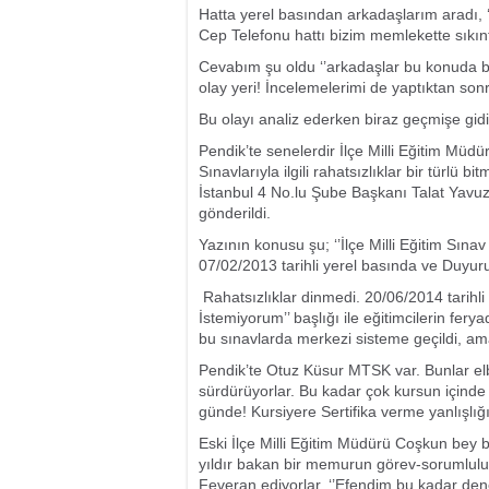
Hatta yerel basından arkadaşlarım aradı, ‘
Cep Telefonu hattı bizim memlekette sıkıntıl
Cevabım şu oldu ‘’arkadaşlar bu konuda ba
olay yeri! İncelemelerimi de yaptıktan son
Bu olayı analiz ederken biraz geçmişe gidi
Pendik’te senelerdir İlçe Milli Eğitim Müdür
Sınavlarıyla ilgili rahatsızlıklar bir türlü
İstanbul 4 No.lu Şube Başkanı Talat Yavuz 
gönderildi.
Yazının konusu şu; ‘’İlçe Milli Eğitim Sın
07/02/2013 tarihli yerel basında ve Duyur
Rahatsızlıklar dinmedi. 20/06/2014 tarih
İstemiyorum’’ başlığı ile eğitimcilerin fer
bu sınavlarda merkezi sisteme geçildi, ama
Pendik’te Otuz Küsur MTSK var. Bunlar elbe
sürdürüyorlar. Bu kadar çok kursun içinde 
günde! Kursiyere Sertifika verme yanlışlığı!
Eski İlçe Milli Eğitim Müdürü Coşkun bey b
yıldır bakan bir memurun görev-sorumluluk 
Feveran ediyorlar. ‘’Efendim bu kadar dene