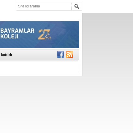
rinde..
katıldı
gisi’nde
DEĞİL, DOĞRU
erildi
n Ercan Ekşi son
ı Selahattin
En Değerli
en 10 Nokta