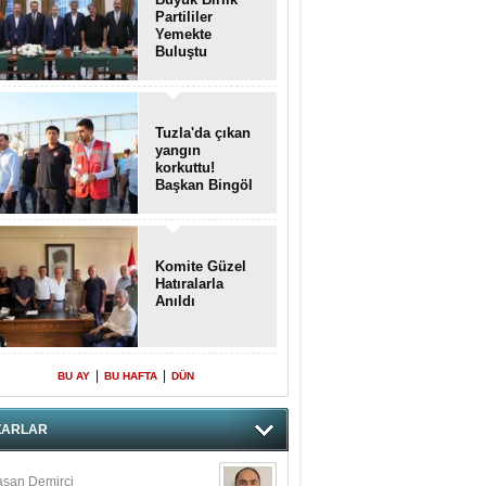
Partililer
Yemekte
Buluştu
Tuzla'da çıkan
yangın
korkuttu!
Başkan Bingöl
olay yerinde..
Komite Güzel
Hatıralarla
Anıldı
|
|
BU AY
BU HAFTA
DÜN
ZARLAR
san Demirci