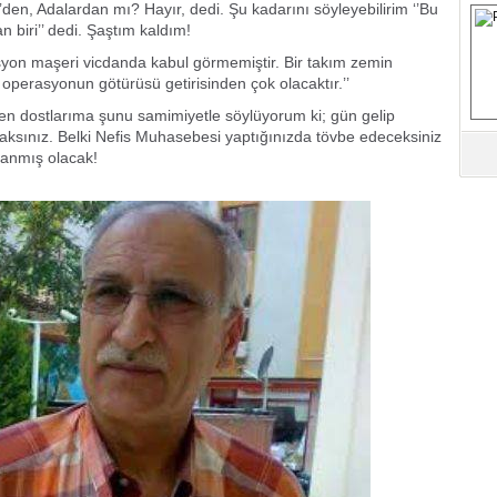
’den, Adalardan mı? Hayır, dedi. Şu kadarını söyleyebilirim ‘’Bu
S
 biri’’ dedi. Şaştım kaldım!
on maşeri vicdanda kabul görmemiştir. Bir takım zemin
Fa
u operasyonun götürüsü getirisinden çok olacaktır.’’
M
n dostlarıma şunu samimiyetle söylüyorum ki; gün gelip
aksınız. Belki Nefis Muhasebesi yaptığınızda tövbe edeceksiniz
anmış olacak!
Ab
Sa
ve
Üm
Az
Pr
Bi
Ra
B
Y