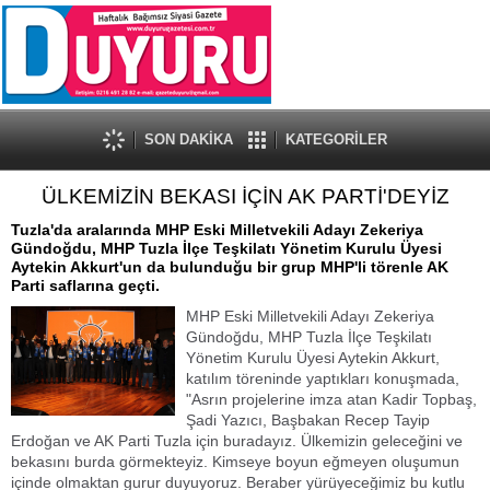
SON DAKİKA
KATEGORİLER
ÜLKEMİZİN BEKASI İÇİN AK PARTİ'DEYİZ
Tuzla'da aralarında MHP Eski Milletvekili Adayı Zekeriya
Gündoğdu, MHP Tuzla İlçe Teşkilatı Yönetim Kurulu Üyesi
Aytekin Akkurt'un da bulunduğu bir grup MHP'li törenle AK
Parti saflarına geçti.
MHP Eski Milletvekili Adayı Zekeriya
Gündoğdu, MHP Tuzla İlçe Teşkilatı
Yönetim Kurulu Üyesi Aytekin Akkurt,
katılım töreninde yaptıkları konuşmada,
"Asrın projelerine imza atan Kadir Topbaş,
Şadi Yazıcı, Başbakan Recep Tayip
Erdoğan ve AK Parti Tuzla için buradayız. Ülkemizin geleceğini ve
bekasını burda görmekteyiz. Kimseye boyun eğmeyen oluşumun
içinde olmaktan gurur duyuyoruz. Beraber yürüyeceğimiz bu kutlu