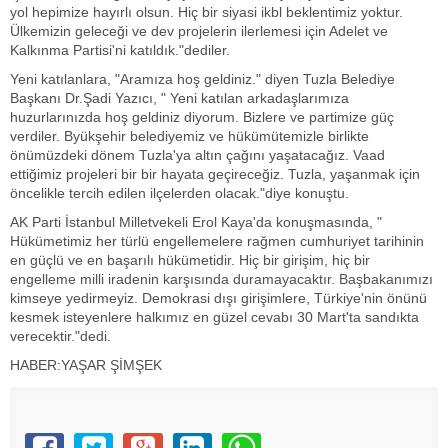
yol hepimize hayırlı olsun. Hiç bir siyasi ikbl beklentimiz yoktur.
Ülkemizin geleceği ve dev projelerin ilerlemesi için Adelet ve
Kalkınma Partisi'ni katıldık."dediler.
Yeni katılanlara, "Aramıza hoş geldiniz." diyen Tuzla Belediye
Başkanı Dr.Şadi Yazıcı, " Yeni katılan arkadaşlarımıza
huzurlarınızda hoş geldiniz diyorum. Bizlere ve partimize güç
verdiler. Byükşehir belediyemiz ve hükümütemizle birlikte
önümüzdeki dönem Tuzla'ya altın çağını yaşatacağız. Vaad
ettiğimiz projeleri bir bir hayata geçireceğiz. Tuzla, yaşanmak için
öncelikle tercih edilen ilçelerden olacak."diye konuştu.
AK Parti İstanbul Milletvekeli Erol Kaya'da konuşmasında, "
Hükümetimiz her türlü engellemelere rağmen cumhuriyet tarihinin
en güçlü ve en başarılı hükümetidir. Hiç bir girişim, hiç bir
engelleme milli iradenin karşısında duramayacaktır. Başbakanımızı
kimseye yedirmeyiz. Demokrasi dışı girişimlere, Türkiye'nin önünü
kesmek isteyenlere halkımız en güzel cevabı 30 Mart'ta sandıkta
verecektir."dedi.
HABER:YAŞAR ŞİMŞEK