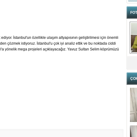
FOT
diyor. İstanbul'un özellikle ulaşım altyapısının geliştirilmesi için önemli
den çözmek istiyoruz. İstanbul'u çok iyi analiz ettik ve bu noktada ciddi
l'a yönelik mega projeleri açıklayacağız. Yavuz Sultan Selim köprümüzü
ÇO