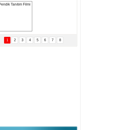
ANAL KERHANE!
tma Daştan
eftun Olmak
Pendik Tanıtım 
Filmi
1
2
3
4
5
6
7
8
bas Levent Ertekin
nal Medyanın Dijital Savaş Alanı
 İtibar Suikastları: Kızılay Örneği
it Kahyaoğlu
iz Türk Milleti Tarih Yazdı!
of.Dr.Hamdi Temel
z Böyle Bir Yozgat'ta Büyüdük
vza Zeybek
İR MİLLETİN TEKRAR DESTAN
AZMASI