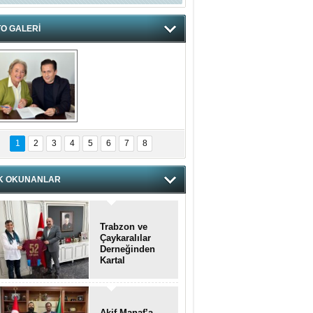
O GALERİ
hnzzzna
1
2
3
4
5
6
7
8
K OKUNANLAR
Trabzon ve
Çaykaralılar
Derneğinden
Kartal
kaymakamına
anlamlı ziyaret
Akif Manaf’a