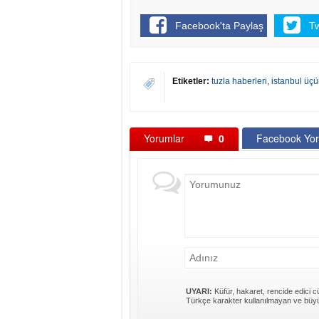
Facebook'ta Paylaş
T
Etiketler:
tuzla haberleri
,
istanbul üç
Yorumlar
0
Facebook Yor
UYARI:
Küfür, hakaret, rencide edici cü
Türkçe karakter kullanılmayan ve büyü