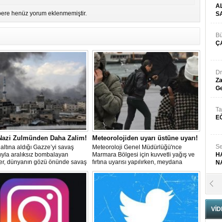
A
ere henüz yorum eklenmemiştir.
S
Bü
Ç
Dr
Za
Ge
Ta
E
 Nazi Zulmünden Daha Zalim!
Meteorolojiden uyarı üstüne uyarı!
Se
altına aldığı Gazze’yi savaş
Meteoroloji Genel Müdürlüğü'nce
ıyla aralıksız bombalayan
Marmara Bölgesi için kuvvetli yağış ve
H
ler, dünyanın gözü önünde savaş
fırtına uyarısı yapılırken, meydana
N
lerken, Nazileri aratmayan
gelebilecek olumsuzluklara karşı
er sergiliyorlar.
dikkatli olunması istendi.
Pr
B
VİD
Fa