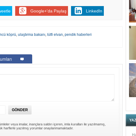
weetle
Google+'da Paylaş
LinkedIn
üncü köprü
,
ulaştırma bakanı
,
lütfi elvan
,
pendik haberleri
umları
YA
mleler veya imalar, inançlara saldırı içeren, imla kuralları ile yazılmamış,
k harflerle yazılmış yorumlar onaylanmamaktadır.
Ha