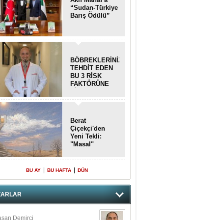
“Sudan-Türkiye
Barış Ödülü”
BÖBREKLERİNİZİ
TEHDİT EDEN
BU 3 RİSK
FAKTÖRÜNE
DİKKAT!
Berat
Çiçekçi'den
Yeni Tekli:
"Masal"
|
|
BU AY
BU HAFTA
DÜN
ZARLAR
san Demirci