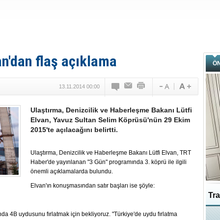
n'dan flaş açıklama
Ö
13.11.2014 00:00
Ulaştırma, Denizcilik ve Haberleşme Bakanı Lütfi
Elvan, Yavuz Sultan Selim Köprüsü'nün 29 Ekim
2015'te açılacağını belirtti.
Ulaştırma, Denizcilik ve Haberleşme Bakanı Lütfi Elvan, TRT
Haber'de yayınlanan "3 Gün" programında 3. köprü ile ilgili
önemli açıklamalarda bulundu.
Elvan'ın konuşmasından satır başları ise şöyle:
Tra
 anda 4B uydusunu fırlatmak için bekliyoruz. "Türkiye'de uydu fırlatma
Ka