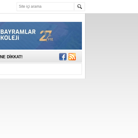
mına anlamlı
NE DİKKAT!
rinde..
katıldı
gisi’nde
DEĞİL, DOĞRU
erildi
n Ercan Ekşi son
ı Selahattin