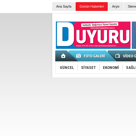
Ana Sayfa
Günün Haberleri
Arşiv
Siten
GÜNCEL
SİYASET
EKONOMİ
SAĞL