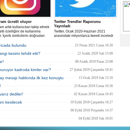
S
Fa
ram ücretli oluyor
Twitter Trendler Raporunu
Yayınladı
M
am artık kullanıcıları takip etmek
etli özelliğini de kullanıma
Twitter, Ocak 2020-Haziran 2021
. İçerik üreticilerin doğrudan
arasındaki milyonlarca tweeti inceledi
lde edebilmesini sağlayan
ve insanların Twitter'da ne tür sohbetler
Ab
k sistemi, ülkemizdeki Instagram
yaptığı hakkında daha fazla bilgi
icada bulundu
23 Nisan 2021 Cuma 16:20
Sa
cılarına da sunulacak.
edinmek için önceki 18 ayın (Temmuz
ve
gi kesimi tehdit etti?
2018- Aralık 2019) tweetleriyle
22 Aralık 2020 Salı 15:09
karşılaştırdı.
ar!
08 Aralık 2019 Pazar 23:08
Üm
kuruyor kadroda kimler var?
Az
27 Şubat 2019 Çarşamba 10:41
y mesajı hakkında ilk kez konuştu
15 Ocak 2019 Salı 15:16
!
23 Kasım 2018 Cuma 16:56
Pr
Bi
arız dediler!
02 Kasım 2018 Cuma 16:45
den kesilecek
19 Eylül 2018 Çarşamba 18:27
Ra
06 Eylül 2018 Perşembe 14:37
B
Y
r
04 Eylül 2018 Salı 16:01