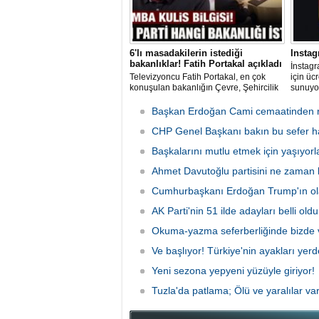
6'lı masadakilerin istediği
Instag
bakanlıklar! Fatih Portakal açıkladı
İnstagr
Televizyoncu Fatih Portakal, en çok
için ücr
konuşulan bakanlığın Çevre, Şehircilik
sunuyor
ve İklim Değişikliği Bakanlığı olduğunu
gelir e
söyledi.
aboneli
Başkan Erdoğan Cami cemaatinden r
kullanı
CHP Genel Başkanı bakın bu sefer han
Başkalarını mutlu etmek için yaşıyorl
Ahmet Davutoğlu partisini ne zaman 
Cumhurbaşkanı Erdoğan Trump'ın ola
AK Parti'nin 51 ilde adayları belli oldu
Okuma-yazma seferberliğinde bizde v
Ve başlıyor! Türkiye'nin ayakları yer
Yeni sezona yepyeni yüzüyle giriyor!
Tuzla'da patlama; Ölü ve yaralılar va