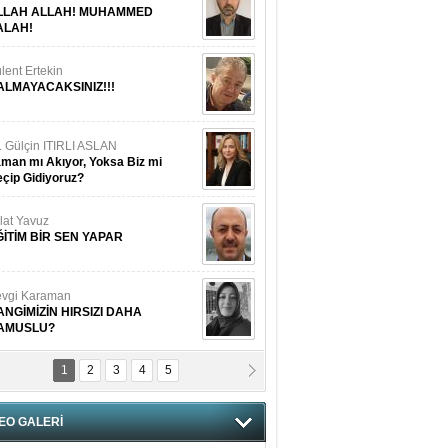
LLAH ALLAH! MUHAMMED
ALAH!
lent Ertekin
ALMAYACAKSINIZ!!!
. Gülçin ITIRLI ASLAN
man mı Akıyor, Yoksa Biz mi
çip Gidiyoruz?
lat Yavuz
ĞİTİM BİR SEN YAPAR
vgi Karaman
ANGİMİZİN HIRSIZI DAHA
AMUSLU?
1
2
3
4
5
of. Dr. Cahit Kurbanoğlu
OSNA-HERSEK VE KUDÜS
EO GALERİ
tma Saçak Akbulut