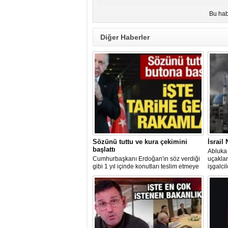
Bu hab
Diğer Haberler
Sözünü tuttu ve kura çekimini
İsrail
başlattı
Abluka 
Cumhurbaşkanı Erdoğan'ın söz verdiği
uçaklar
gibi 1 yıl içinde konutları teslim etmeye
işgalci
başlayan AK Parti hükümeti, 2 ayda 76
suçu iş
bin konut teslim etti. Yılsonuna kadar
görüntül
200 bin konutun teslim edilmesi
hedefleniyor.