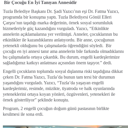
Bir Çocuğu En İyi Tanıyan Annesidir
Tuzla Belediye Başkanı Dr. Şadi Yazıcı’nın eşi Dr. Fatma Yazıcı,
programda bir konuşma yaptı. Tuzla Belediyesi Gönül Elleri
Çarşısı’nın taşıdığı marka değerinin, örnek sosyal sorumluluk
hizmetleriyle güç kazandığını vurguladı. Yazıcı, “Etkinlikte
annelerin açıklamalarına yer verilmişti. Anneler, çocuklarının bu
etkinlikler ile kazandıklarını anlatıyordu. Bir anne, çocuğunun
yetenekli olduğunu bu çalışmalarda öğrendiğini söyledi. Bir
çocuğu en iyi annesi tanır ama annelerin bile farkında olmadıklarını
bu çalışmalarla ortaya çıkardık. Bu durum, engelli kardeşlerimize
sağladığımız katkıyı anlatması açısından önem taşıyor.” dedi.
Engelli çocukların toplumda sosyal dışlanma riski taşıdığına dikkat
çeken Dr. Fatma Yazıcı, Tuzla’da bunun tam tersi bir durumun
yaşandığını vurguladı. Yazıcı, “Tuzla’da yaşayan engelli
kardeşlerimiz, resimde, müzikte, tiyatroda ve halk oyunlarında
yeteneklerini ortaya koyan yönleri, özgüvenleri, yetenekleri ile
örnek gösteriliyor” şeklinde konuştu.
Program, 2 engelli çocuğun doğum günü pastasının birlikte
kesilmesi ile sona erdi.