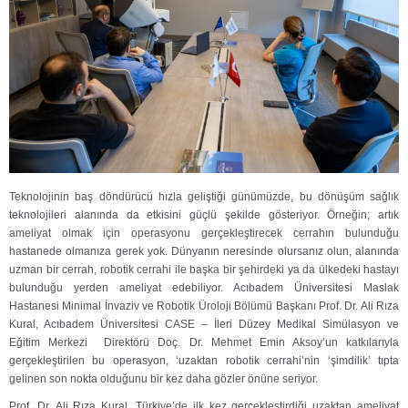
Teknolojinin baş döndürücü hızla geliştiği günümüzde, bu dönüşüm sağlık
teknolojileri alanında da etkisini güçlü şekilde gösteriyor. Örneğin; artık
ameliyat olmak için operasyonu gerçekleştirecek cerrahın bulunduğu
hastanede olmanıza gerek yok. Dünyanın neresinde olursanız olun, alanında
uzman bir cerrah, robotik cerrahi ile başka bir şehirdeki ya da ülkedeki hastayı
bulunduğu yerden ameliyat edebiliyor. Acıbadem Üniversitesi Maslak
Hastanesi Minimal İnvaziv ve Robotik Üroloji Bölümü Başkanı Prof. Dr. Ali Rıza
Kural, Acıbadem Üniversitesi CASE – İleri Düzey Medikal Simülasyon ve
Eğitim Merkezi Direktörü Doç. Dr. Mehmet Emin Aksoy’un katkılarıyla
gerçekleştirilen bu operasyon, ‘uzaktan robotik cerrahi’nin ‘şimdilik’ tıpta
gelinen son nokta olduğunu bir kez daha gözler önüne seriyor.
Prof. Dr. Ali Rıza Kural, Türkiye’de ilk kez gerçekleştirdiği uzaktan ameliyat