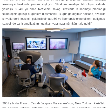
teknolojisi hakkında şunları söylüyor: “Uzaktan ameliyat teknolojisi aslında
yaklaşık 35-40 yıl önce NASA’nın savaş sırasında kullanmayı planladığı
teknolojinin gelişip bugünlere ulaşmasıdır. Bugün geldiğimiz noktada, özellikle
sinyallerdeki iletişimin çok hızlı olması, 5G ve fiber optik teknolojilerin gelişmesi
sayesinde canlı ameliyatların uzaktan yapılması mümkün hale geldi.”
2001 yılında Fransız Cerrah Jacques Marescaux’nun, New York’tan Paris’teki