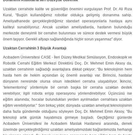
Uzaktan cerrahide kalite ve güvenliğin önemini vurgulayan Prof. Dr. Ali Rıza
Kural, “Bugün kullandığımız robotlar oldukça gelişmiş donanıma sahip.
Ameliyathanede gerçekleştirdiğimiz standart operasyonlarla hastaya aynı
kaliteyi sunabiliyoruz. Ancak uzaktan ameliyatlarda, hastanın bulunduğu
merkezde deneyimli bir cerrahın bulunması ve sürece destek vermesi büyük
önem taşıyor. Gerekli altyapı sağlandığında hiçbir sorun yaşanmaz” diyor.
Uzaktan Cerrahinin 3 Büyük Avantajı
Acıbadem Üniversitesi CASE - İleri Düzey Medikal Simülasyon, Endoskopik ve
Robotik Cerrahi Eğitim Merkezi Direktörü Doç. Dr. Mehmet Emin Aksoy da,
uzaktan cerrahinin sağladığı avantajlara dikkat çekiyor: “Bu teknolojinin hem
hasta hem de hekim açısından üç önemli avantajı var. Birincisi, hastalar
dünyanın neresinde olursa olsun istedikleri cerraha ulaşabiliyor. İkincisi,
‘telementoring’ yöntemiyle bir cerrah başka bir cerraha uzaktan destek
verebiliyor, ilgili robota erişip operasyonu yönlendirebiliyor. Üçüncüsü ise
eğitim alanında; hocalar bulundukları yerden ayrılmadan cerrahlara uzaktan
eğitim verebiliyorlar.” Son birkaç yıldır, dünyada uzaktan ameliyat teknolojisinin
daha fazla gündemde olduğunu söyleyen Doç. Dr. Mehmet Emin Aksoy, “Bu
teknoloji artık günlük hayatımıza girmeye başladı. Geçtiğimiz günlerde
Acıbadem Üniversitesi ile Acıbadem Maslak Hastanesi arasında, denek
üzerinde gerçekleştirdiğimiz uzaktan ameliyatımızdaki bağlantımızda herhangi