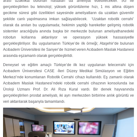
arası uzaklıkta bulunan hastaları da ameliyat edebilecekler. 5G ile
gerçekleştirilen bu teknoloji; yüksek görüntüleme hızı, 1 ms altına düşen
gecikme süresi gibi özellikleri sayesinde ameliyatların da uzaktan güvenilir
şekilde canlı yapılmasına imkan sağlayabilecek. ‘Uzaktan robotik cerrahi’
olarak da anılan bu uygulamada; hekimin yaptığı hareketler gelişmiş robotik
sistemler aracılığıyla anında başka bir merkezde bulunan ameliyathanedeki
robotun kollarına aktarılıyor ve operasyon yüksek hassasiyetle
gerçekleştiriliyor. Bu uygulamanın Türkiye’de ilk örneği; Ataşehir’de bulunan
Acıbadem Üniversitesi ile Sarıyer’de hizmet veren Acıbadem Maslak Hastanesi
arasında eşzamanlı olarak gerçekleştirildi.
Deneysel ve eğitim amaçlı Türkiye’de ilk kez uygulanan telecerrahi için
Acıbadem Üniversitesi CASE -İleri Düzey Medikal Simülasyon ve Eğitim
Merkezi’nde konumlanan Robotik Cerrahi cihazı kullanıldı. Eş zamanlı olarak
Acıbadem Maslak Hastanesi’ndeki robotik cerrahi cihazının konsolunda ise
Üroloji Uzmanı Prof. Dr. Ali Rıza Kural vardı. Bir denek hayvanında
gerçekleştirilen prostat ameliyatı, iki ayrı merkezden birbirine anlık görüntü ve
veri aktarılarak başarıyla tamamlandı.