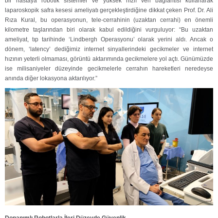
bir hastaya robotik sistemler ve yüksek hızlı veri bağlantısı kullanarak
laparoskopik safra kesesi ameliyatı gerçekleştirdiğine dikkat çeken Prof. Dr. Ali
Rıza Kural, bu operasyonun, tele-cerrahinin (uzaktan cerrahi) en önemli
kilometre taşlarından biri olarak kabul edildiğini vurguluyor: “Bu uzaktan
ameliyat, tıp tarihinde ‘Lindbergh Operasyonu’ olarak yerini aldı. Ancak o
dönem, ‘latency’ dediğimiz internet sinyallerindeki gecikmeler ve internet
hızının yeterli olmaması, görüntü aktarımında gecikmelere yol açtı. Günümüzde
ise milisaniyeler düzeyinde gecikmelerle cerrahın hareketleri neredeyse
anında diğer lokasyona aktarılıyor.”
Donanımlı Robotlarla İleri Düzeyde Güvenlik