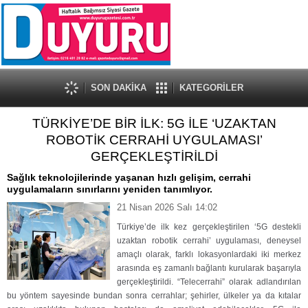
SON DAKİKA
KATEGORİLER
TÜRKİYE’DE BİR İLK: 5G İLE ‘UZAKTAN
ROBOTİK CERRAHİ UYGULAMASI’
GERÇEKLEŞTİRİLDİ
Sağlık teknolojilerinde yaşanan hızlı gelişim, cerrahi
uygulamaların sınırlarını yeniden tanımlıyor.
21 Nisan 2026 Salı 14:02
Türkiye’de ilk kez gerçekleştirilen ‘5G destekli
uzaktan robotik cerrahi’ uygulaması, deneysel
amaçlı olarak, farklı lokasyonlardaki iki merkez
arasında eş zamanlı bağlantı kurularak başarıyla
gerçekleştirildi. “Telecerrahi” olarak adlandırılan
bu yöntem sayesinde bundan sonra cerrahlar; şehirler, ülkeler ya da kıtalar