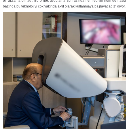
bir aksama olmadı. Bu örnek uygulama sonrasında hem eğitim hem de hasta
bazında bu teknolojiyi çok yakında aktif olarak kullanmaya başlayacağız” diyor.