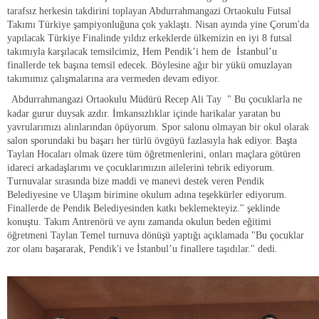
tarafsız herkesin takdirini toplayan Abdurrahmangazi Ortaokulu Futsal
Takımı Türkiye şampiyonluğuna çok yaklaştı. Nisan ayında yine Çorum'da
yapılacak Türkiye Finalinde yıldız erkeklerde ülkemizin en iyi 8 futsal
takımıyla karşılacak temsilcimiz, Hem Pendik’i hem de
İstanbul’u
finallerde tek başına temsil edecek. Böylesine ağır bir yükü omuzlayan
takımımız çalışmalarına ara vermeden devam ediyor.
Abdurrahmangazi Ortaokulu Müdürü Recep Ali Tay
" Bu çocuklarla ne
kadar gurur duysak azdır. İmkansızlıklar içinde harikalar yaratan bu
yavrularımızı alınlarından öpüyorum. Spor salonu olmayan bir okul olarak
salon sporundaki bu başarı her türlü övgüyü fazlasıyla hak ediyor. Başta
Taylan Hocaları olmak üzere tüm öğretmenlerini, onları maçlara götüren
idareci arkadaşlarımı ve çocuklarımızın ailelerini tebrik ediyorum.
Turnuvalar sırasında bize maddi ve manevi destek veren Pendik
Belediyesine ve Ulaşım birimine okulum adına teşekkürler ediyorum.
Finallerde de Pendik Belediyesinden katkı beklemekteyiz." şeklinde
konuştu. Takım Antrenörü ve aynı zamanda okulun beden eğitimi
öğretmeni Taylan Temel turnuva dönüşü yaptığı açıklamada "Bu çocuklar
zor olanı başararak, Pendik'i ve İstanbul’u finallere taşıdılar." dedi.