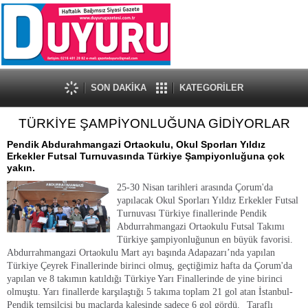
SON DAKİKA
KATEGORİLER
TÜRKİYE ŞAMPİYONLUĞUNA GİDİYORLAR
Pendik Abdurahmangazi Ortaokulu, Okul Sporları Yıldız
Erkekler Futsal Turnuvasında Türkiye Şampiyonluğuna çok
yakın.
25-30 Nisan tarihleri arasında Çorum'da
yapılacak Okul Sporları Yıldız Erkekler Futsal
Turnuvası Türkiye finallerinde Pendik
Abdurrahmangazi Ortaokulu Futsal Takımı
Türkiye şampiyonluğunun en büyük favorisi.
Abdurrahmangazi Ortaokulu Mart ayı başında Adapazarı’nda yapılan
Türkiye Çeyrek Finallerinde birinci olmuş, geçtiğimiz hafta da Çorum'da
yapılan ve 8 takımın katıldığı Türkiye Yarı Finallerinde de yine birinci
olmuştu. Yarı finallerde karşılaştığı 5 takıma toplam 21 gol atan İstanbul-
Pendik temsilcisi bu maçlarda kalesinde sadece 6 gol gördü.
Taraflı