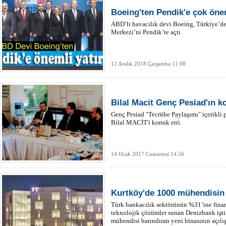
Boeing'ten Pendik'e çok önem
ABD’li havacılık devi Boeing, Türkiye’de
Merkezi’ni Pendik’te açtı
12 Aralık 2018 Çarşamba 11:08
Bilal Macit Genç Pesiad'ın k
Genç Pesiad "Tecrübe Paylaşımı" içerikl
Bilal MACİT'i konuk etti.
14 Ocak 2017 Cumartesi 14:56
Kurtköy'de 1000 mühendisin 
Türk bankacılık sektörünün %31’ine finans
teknolojik çözümler sunan Denizbank iştir
mühendisi barındıran yeni binasının açılış