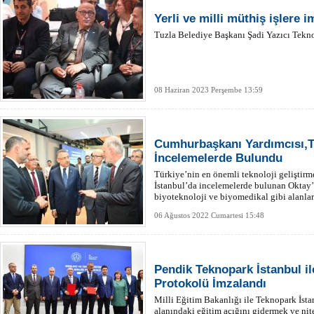
Yerli ve milli müthiş işlere i
Tuzla Belediye Başkanı Şadi Yazıcı Teknopa
08 Haziran 2023 Perşembe 13:59
Cumhurbaşkanı Yardımcısı,T
İncelemelerde Bulundu
Türkiye’nin en önemli teknoloji geliştir
İstanbul’da incelemelerde bulunan Oktay’
biyoteknoloji ve biyomedikal gibi alanlard
verildi.
06 Ağustos 2022 Cumartesi 15:48
Pendik Teknopark İstanbul ile
Protokolü İmzalandı
Milli Eğitim Bakanlığı ile Teknopark İsta
alanındaki eğitim açığını gidermek ve nit