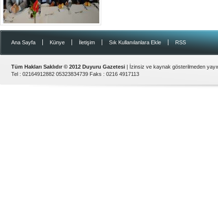
|
|
|
|
Ana Sayfa
Künye
İletişim
Sık Kullanılanlara Ekle
RSS
Tüm Hakları Saklıdır © 2012
Duyuru Gazetesi
| İzinsiz ve kaynak gösterilmeden yay
Tel :
02164912882 05323834739
Faks :
0216 4917113