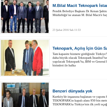
M.Bilal Macit Teknopark İst
Pendik Belediye Başkanı Dr. Kenan Şahin,
Müdürlüğü’ne atanan M. Bilal Macit'e hay
23 Şubat 2016 Salı 11:53
Teknopark, Açılış İçin Gün S
Tam kapasite hizmete girdiğinde Türkiye?
daha büyük olacak Teknopark İstanbul?un 
yapılacak Teknopark?ta, IBM ve General El
birimleri ile halka
Benzeri dünyada yok
Kurtköy'de inşaasına başlanan ve yapımı 
TEKNOPARK'ın kapalı alanı 950 bin metre
TEKNOPARK'ta Türkiye'nin ilk yerli uçağı