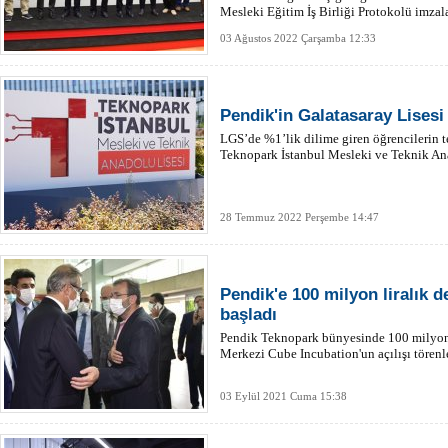
Mesleki Eğitim İş Birliği Protokolü imzal
03 Ağustos 2022 Çarşamba 12:33
Pendik'in Galatasaray Lisesi
LGS’de %1’lik dilime giren öğrencilerin t
Teknopark İstanbul Mesleki ve Teknik An
28 Temmuz 2022 Perşembe 14:47
Pendik'e 100 milyon liralık d
başladı
Pendik Teknopark bünyesinde 100 milyon l
Merkezi Cube Incubation'un açılışı törenle
03 Eylül 2021 Cuma 15:38