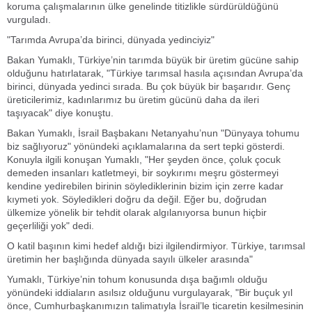
koruma çalışmalarının ülke genelinde titizlikle sürdürüldüğünü
vurguladı.
"Tarımda Avrupa’da birinci, dünyada yedinciyiz"
Bakan Yumaklı, Türkiye’nin tarımda büyük bir üretim gücüne sahip
olduğunu hatırlatarak, "Türkiye tarımsal hasıla açısından Avrupa’da
birinci, dünyada yedinci sırada. Bu çok büyük bir başarıdır. Genç
üreticilerimiz, kadınlarımız bu üretim gücünü daha da ileri
taşıyacak" diye konuştu.
Bakan Yumaklı, İsrail Başbakanı Netanyahu’nun "Dünyaya tohumu
biz sağlıyoruz" yönündeki açıklamalarına da sert tepki gösterdi.
Konuyla ilgili konuşan Yumaklı, "Her şeyden önce, çoluk çocuk
demeden insanları katletmeyi, bir soykırımı meşru göstermeyi
kendine yedirebilen birinin söylediklerinin bizim için zerre kadar
kıymeti yok. Söyledikleri doğru da değil. Eğer bu, doğrudan
ülkemize yönelik bir tehdit olarak algılanıyorsa bunun hiçbir
geçerliliği yok" dedi.
O katil başının kimi hedef aldığı bizi ilgilendirmiyor. Türkiye, tarımsal
üretimin her başlığında dünyada sayılı ülkeler arasında"
Yumaklı, Türkiye’nin tohum konusunda dışa bağımlı olduğu
yönündeki iddiaların asılsız olduğunu vurgulayarak, "Bir buçuk yıl
önce, Cumhurbaşkanımızın talimatıyla İsrail’le ticaretin kesilmesinin