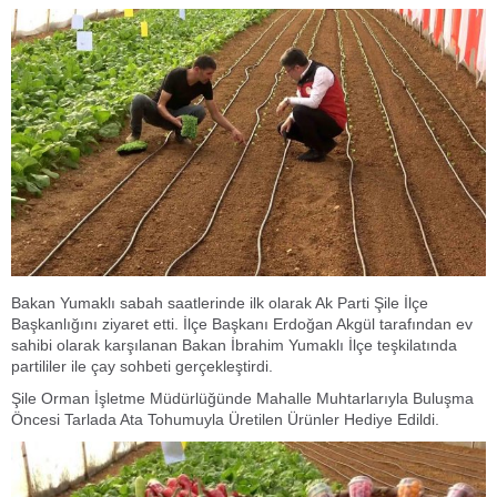
Bakan Yumaklı sabah saatlerinde ilk olarak Ak Parti Şile İlçe
Başkanlığını ziyaret etti. İlçe Başkanı Erdoğan Akgül tarafından ev
sahibi olarak karşılanan Bakan İbrahim Yumaklı İlçe teşkilatında
partililer ile çay sohbeti gerçekleştirdi.
Şile Orman İşletme Müdürlüğünde Mahalle Muhtarlarıyla Buluşma
Öncesi Tarlada Ata Tohumuyla Üretilen Ürünler Hediye Edildi.