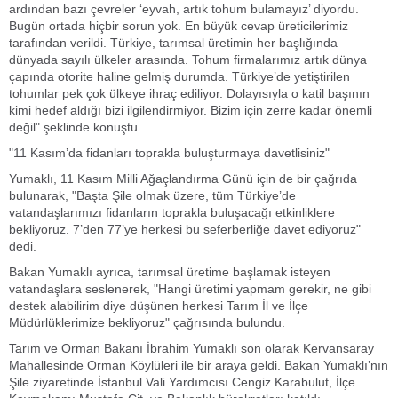
ardından bazı çevreler ‘eyvah, artık tohum bulamayız’ diyordu.
Bugün ortada hiçbir sorun yok. En büyük cevap üreticilerimiz
tarafından verildi. Türkiye, tarımsal üretimin her başlığında
dünyada sayılı ülkeler arasında. Tohum firmalarımız artık dünya
çapında otorite haline gelmiş durumda. Türkiye’de yetiştirilen
tohumlar pek çok ülkeye ihraç ediliyor. Dolayısıyla o katil başının
kimi hedef aldığı bizi ilgilendirmiyor. Bizim için zerre kadar önemli
değil" şeklinde konuştu.
"11 Kasım’da fidanları toprakla buluşturmaya davetlisiniz"
Yumaklı, 11 Kasım Milli Ağaçlandırma Günü için de bir çağrıda
bulunarak, "Başta Şile olmak üzere, tüm Türkiye’de
vatandaşlarımızı fidanların toprakla buluşacağı etkinliklere
bekliyoruz. 7’den 77’ye herkesi bu seferberliğe davet ediyoruz"
dedi.
Bakan Yumaklı ayrıca, tarımsal üretime başlamak isteyen
vatandaşlara seslenerek, "Hangi üretimi yapmam gerekir, ne gibi
destek alabilirim diye düşünen herkesi Tarım İl ve İlçe
Müdürlüklerimize bekliyoruz" çağrısında bulundu.
Tarım ve Orman Bakanı İbrahim Yumaklı son olarak Kervansaray
Mahallesinde Orman Köylüleri ile bir araya geldi. Bakan Yumaklı’nın
Şile ziyaretinde İstanbul Vali Yardımcısı Cengiz Karabulut, İlçe