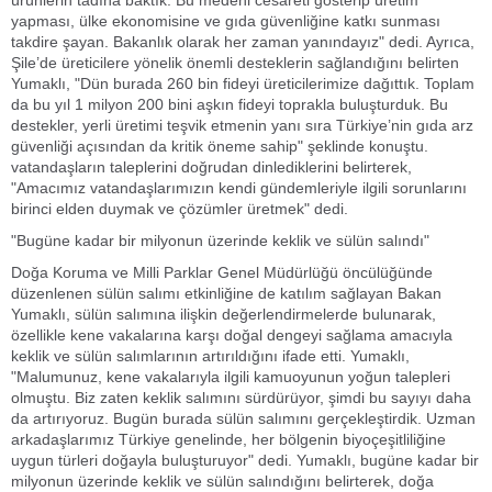
yapması, ülke ekonomisine ve gıda güvenliğine katkı sunması
takdire şayan. Bakanlık olarak her zaman yanındayız" dedi. Ayrıca,
Şile’de üreticilere yönelik önemli desteklerin sağlandığını belirten
Yumaklı, "Dün burada 260 bin fideyi üreticilerimize dağıttık. Toplam
da bu yıl 1 milyon 200 bini aşkın fideyi toprakla buluşturduk. Bu
destekler, yerli üretimi teşvik etmenin yanı sıra Türkiye’nin gıda arz
güvenliği açısından da kritik öneme sahip" şeklinde konuştu.
vatandaşların taleplerini doğrudan dinlediklerini belirterek,
"Amacımız vatandaşlarımızın kendi gündemleriyle ilgili sorunlarını
birinci elden duymak ve çözümler üretmek" dedi.
"Bugüne kadar bir milyonun üzerinde keklik ve sülün salındı"
Doğa Koruma ve Milli Parklar Genel Müdürlüğü öncülüğünde
düzenlenen sülün salımı etkinliğine de katılım sağlayan Bakan
Yumaklı, sülün salımına ilişkin değerlendirmelerde bulunarak,
özellikle kene vakalarına karşı doğal dengeyi sağlama amacıyla
keklik ve sülün salımlarının artırıldığını ifade etti. Yumaklı,
"Malumunuz, kene vakalarıyla ilgili kamuoyunun yoğun talepleri
olmuştu. Biz zaten keklik salımını sürdürüyor, şimdi bu sayıyı daha
da artırıyoruz. Bugün burada sülün salımını gerçekleştirdik. Uzman
arkadaşlarımız Türkiye genelinde, her bölgenin biyoçeşitliliğine
uygun türleri doğayla buluşturuyor" dedi. Yumaklı, bugüne kadar bir
milyonun üzerinde keklik ve sülün salındığını belirterek, doğa