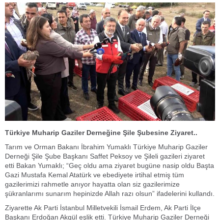
Türkiye Muharip Gaziler Derneğine Şile Şubesine Ziyaret..
Tarım ve Orman Bakanı İbrahim Yumaklı Türkiye Muharip Gaziler
Derneği Şile Şube Başkanı Saffet Peksoy ve Şileli gazileri ziyaret
etti Bakan Yumaklı; “Geç oldu ama ziyaret bugüne nasip oldu Başta
Gazi Mustafa Kemal Atatürk ve ebediyete irtihal etmiş tüm
gazilerimizi rahmetle anıyor hayatta olan siz gazilerimize
şükranlarımı sunarım hepinizde Allah razı olsun” ifadelerini kullandı.
Ziyarette Ak Parti İstanbul Milletvekili İsmail Erdem, Ak Parti İlçe
Başkanı Erdoğan Akgül eşlik etti. Türkiye Muharip Gaziler Derneği