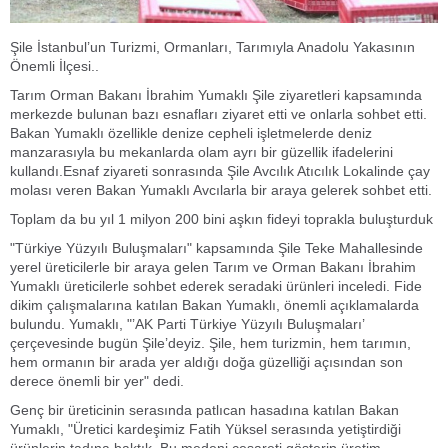
Şile İstanbul’un Turizmi, Ormanları, Tarımıyla Anadolu Yakasının
Önemli İlçesi..
Tarım Orman Bakanı İbrahim Yumaklı Şile ziyaretleri kapsamında
merkezde bulunan bazı esnafları ziyaret etti ve onlarla sohbet etti.
Bakan Yumaklı özellikle denize cepheli işletmelerde deniz
manzarasıyla bu mekanlarda olam ayrı bir güzellik ifadelerini
kullandı.Esnaf ziyareti sonrasında Şile Avcılık Atıcılık Lokalinde çay
molası veren Bakan Yumaklı Avcılarla bir araya gelerek sohbet etti.
Toplam da bu yıl 1 milyon 200 bini aşkın fideyi toprakla buluşturduk
"Türkiye Yüzyılı Buluşmaları" kapsamında Şile Teke Mahallesinde
yerel üreticilerle bir araya gelen Tarım ve Orman Bakanı İbrahim
Yumaklı üreticilerle sohbet ederek seradaki ürünleri inceledi. Fide
dikim çalışmalarına katılan Bakan Yumaklı, önemli açıklamalarda
bulundu. Yumaklı, "’AK Parti Türkiye Yüzyılı Buluşmaları’
çerçevesinde bugün Şile’deyiz. Şile, hem turizmin, hem tarımın,
hem ormanın bir arada yer aldığı doğa güzelliği açısından son
derece önemli bir yer" dedi.
Genç bir üreticinin serasında patlıcan hasadına katılan Bakan
Yumaklı, "Üretici kardeşimiz Fatih Yüksel serasında yetiştirdiği
ürünlerin tadına baktık. Bu medeni cesareti gösterip üretim