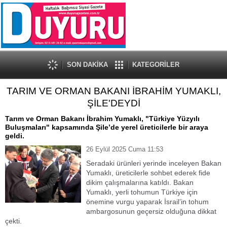
SON DAKİKA
KATEGORİLER
TARIM VE ORMAN BAKANI İBRAHİM YUMAKLI,
ŞİLE'DEYDİ
Tarım ve Orman Bakanı İbrahim Yumaklı, "Türkiye Yüzyılı
Buluşmaları" kapsamında Şile’de yerel üreticilerle bir araya
geldi.
26 Eylül 2025 Cuma 11:53
Seradaki ürünleri yerinde inceleyen Bakan
Yumaklı, üreticilerle sohbet ederek fide
dikim çalışmalarına katıldı. Bakan
Yumaklı, yerli tohumun Türkiye için
önemine vurgu yaparak İsrail’in tohum
ambargosunun geçersiz olduğuna dikkat
çekti.