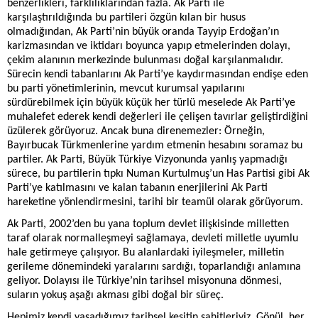
benzerlikleri, farklılıklarından fazla. Ak Parti ile
karşılaştırıldığında bu partileri özgün kılan bir husus
olmadığından, Ak Parti’nin büyük oranda Tayyip Erdoğan’ın
karizmasından ve iktidarı boyunca yapıp etmelerinden dolayı,
çekim alanının merkezinde bulunması doğal karşılanmalıdır.
Sürecin kendi tabanlarını Ak Parti’ye kaydırmasından endişe eden
bu parti yönetimlerinin, mevcut kurumsal yapılarını
sürdürebilmek için büyük küçük her türlü meselede Ak Parti’ye
muhalefet ederek kendi değerleri ile çelişen tavırlar geliştirdiğini
üzülerek görüyoruz. Ancak buna direnemezler: Örneğin,
Bayırbucak Türkmenlerine yardım etmenin hesabını soramaz bu
partiler. Ak Parti, Büyük Türkiye Vizyonunda yanlış yapmadığı
sürece, bu partilerin tıpkı Numan Kurtulmuş’un Has Partisi gibi Ak
Parti’ye katılmasını ve kalan tabanın enerjilerini Ak Parti
hareketine yönlendirmesini, tarihi bir teamül olarak görüyorum.
Ak Parti, 2002’den bu yana toplum devlet ilişkisinde milletten
taraf olarak normalleşmeyi sağlamaya, devleti milletle uyumlu
hale getirmeye çalışıyor. Bu alanlardaki iyileşmeler, milletin
gerileme dönemindeki yaralarını sardığı, toparlandığı anlamına
geliyor. Dolayısı ile Türkiye’nin tarihsel misyonuna dönmesi,
suların yokuş aşağı akması gibi doğal bir süreç.
Hepimiz kendi yaşadığımız tarihsel kesitin şahitleriyiz. Gönül, her