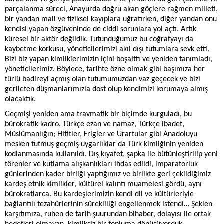
parçalanma süreci, Anayurda doğru akan göçlere rağmen milleti,
bir yandan mali ve fiziksel kayıplara uğratırken, diğer yandan onu
kendisi yapan özgüveninde de ciddi sorunlara yol açtı. Artık
küresel bir aktör değildik. Tutunduğumuz bu coğrafyayı da
kaybetme korkusu, yöneticilerimizi akıl dışı tutumlara sevk etti.
Bizi biz yapan kimliklerimizin içini boşalttı ve yeniden tanımladı,
yöneticilerimiz. Böylece, tarihte özne olmak gibi başımıza her
türlü badireyi açmış olan tutumumuzdan vaz geçecek ve bizi
gerileten düşmanlarımızla dost olup kendimizi korumaya almış
olacaktık.
Geçmişi yeniden ama travmatik bir biçimde kurguladı, bu
bürokratik kadro. Türkçe ezan ve namaz, Türkçe ibadet,
Müslümanlığın; Hititler, Frigler ve Urartular gibi Anadoluyu
mesken tutmuş geçmiş uygarlıklar da Türk kimliğinin yeniden
kodlanmasında kullanıldı. Dış kıyafet, şapka ile bütünleştirilip yeni
törenler ve kutlama alışkanlıkları ihdas edildi, imparatorluk
günlerinden kader birliği yaptığımız ve birlikte geri çekildiğimiz
kardeş etnik kimlikler, kültürel kalıntı muamelesi gördü, aynı
bürokratlarca. Bu kardeşlerimizin kendi dil ve kültürleriyle
bağlantılı tezahürlerinin sürekliliği engellenmek istendi… Şeklen
karşıtımıza, ruhen de tarih şuurundan bihaber, dolayısı ile ortak