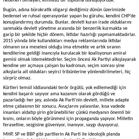
hedefleri olmayan, kimliksiz bir topluma dönüşüyorduk.
Bugün, adına bürokratik oligarşi dediğimiz dünün üzerimizde
bedensel ve ruhsal operasyonlar yapan bu güruhu, kendini CHP’de
konuşlandırmış durumda. Bunlar, devleti kuran irade olduklarını
sanmakla devleti yönetme arasında bir benzerlik kurmakta ve
garip bir şekilde hiçbir dönem, iktidar hazırlığı yapmamaktadırlar.
2015 yılında bile kullandıkları medya reklamlarında iktidar
olmanın sıra meselesi olduğu ima etmekte ve artık sıranın
kendilerine geldiği inancıyla kurulacak bir koalisyonun amiral
gemisi olmak istemektedirler. Seçim öncesi Ak Partiyi alkışlayarak
kendine yer açmaya çalışan bu kadronun, seçim sonrası yine
alkışlarla ait oldukları seyirci tribünlerine yönlendirilmeleri, hiç
sürpriz olmaz.
Kürtleri temsil iddiasındaki terör örgütü, yok edilemediği için
kendini başarılı sayıyor ama kazanım olarak gördüğü ve
pazarladığı her şey, aslında Ak Parti’nin devleti, millete adapte
etme çabasının bir sonucu. Avuçlarını yalasınlar, kısa vadede
insanları aldatıp şirin görünebilirler çünkü medyanın önemli bir
kısmı, onların böyle görünmesi için propaganda yapıyor. Milletin
ferasetine, sezgisine güveniyor, inanıyor, saygı duyuyoruz.
MHP, SP ve BBP gibi partilerin Ak Parti ile ideolojik planda