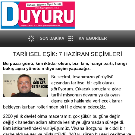
SON DAKİKA
KATEGORİLER
TARİHSEL EŞİK: 7 HAZİRAN SEÇİMLERİ
Bu pazar günü, kim iktidar olsun, bizi kim, hangi parti, hangi
bakış açısı yönetsin diye seçim yapacağız.
Bu seçimi, insanımızın yürüyüşü
açısından tarihsel bir eşik olarak
görüyorum. Çıkacak sonuçlara göre
tarihi misyonun devamı ya da oyun
dışına çıkıp hakkında verilecek kararı
bekleyen kurban rollerinden biri ile devam edeceğiz.
2200 yıllık devlet olma maceramız, çok şükür bu güne değin
değişik hanedan adları altında kesintiye uğramadan süregeldi.
Batı istikametindeki yürüyüşümüz, Viyana Bozgunu ile ciddi bir
darbe aldı ve geriye püskürtüldü: 240 yıl süren bu geri çekilme ve