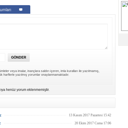
B
umları
Fa
S
Fa
M
Üm
Az
mleler veya imalar, inançlara saldırı içeren, imla kuralları ile yazılmamış,
k harflerle yazılmış yorumlar onaylanmamaktadır.
Pr
ıya henüz yorum eklenmemiştir.
Bi
Ra
B
z
13 Kasım 2017 Pazartesi 15:42
Y
z
20 Ekim 2017 Cuma 17:06