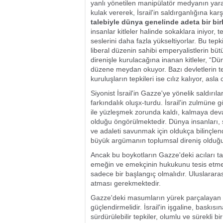
yanlı yönetilen manipülatör medyanın yarat
kulak vererek, İsrail'in saldırganlığına 
talebiyle dünya genelinde adeta bir bir
insanlar kitleler halinde sokaklara iniyor, 
seslerini daha fazla yükseltiyorlar. Bu tep
liberal düzenin sahibi emperyalistlerin b
direnişle kurulacağına inanan kitleler, “Dü
düzene meydan okuyor. Bazı devletlerin te
kuruluşların tepkileri ise cılız kalıyor, asla 
Siyonist İsrail'in Gazze'ye yönelik saldırıl
farkındalık oluşx-turdu. İsrail'in zulmüne
ile yüzleşmek zorunda kaldı, kalmaya dev
olduğu öngörülmektedir. Dünya insanları, 
ve adaleti savunmak için oldukça bilinçlend
büyük argümanın toplumsal direniş olduğun
Ancak bu boykotların Gazze'deki acıları 
emeğin ve emekçinin hukukunu tesis etmek
sadece bir başlangıç olmalıdır. Uluslararas
atması gerekmektedir.
Gazze'deki masumların yürek parçalayan hi
güçlendirmelidir. İsrail'in işgaline, bask
sürdürülebilir tepkiler, olumlu ve sürekli bir