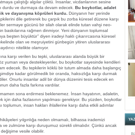
maya çalıştığı algılar çöktü. İnsanlar, vicdanlarının sesine
karşı durdu ve durmaya da devam edecek.
Bu boykotlar, adalet
lik ve dayanışma köprüleri kurdu.
Dünyanın her yerinde
tepkilerini dile getirerek bu çarpık bu zorba küresel düzene karşı
kiler sermaye gücünü bir silah olarak elinde tutan vahşi neo-
ütün baskılarına rağmen dinmiyor. Yeni dünyanın toplumsal
nya beşten büyüktür” diyen iradeyi haklı çıkarırcasına küresel
kelinde olan ve meşruiyetini günbegün yitiren uluslararası
caydırıcı nitelikte olamıyor.
arına karşı verilen bu tepki, uluslararası alanda büyük bir
 göz yuman veya destekleyenler, bu boykotlar sayesinde kendileri
am edecek. Bu tepkilerin köklü bir tutum almada daha başlangıç
şimdiye kadar görülmedik bir oranda, haksızlığa karşı durmak
iler. Onurlu insanlar adil bir dünya düzenini tesis edecek en
un daha fazla farkına vardılar.
tamamen sona erdirmesi beklenemez. İnsan hayatının, adaletin,
 için daha fazlasının yapılması gerekiyor. Bu yüzden, boykotlar
ı toplumun, insan hakları ihlallerine karşı daha etkili adımlar
kâyeleri yılgınlığa neden olmamalı, bilhassa irademizi
YA
ısına ve zulmüne karşı duruşumuz sürekli olmalıdır. Çünkü ancak
 değişime vesile olabilir.
Bü