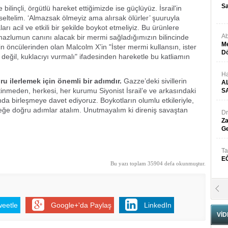
Sa
bilinçli, örgütlü hareket ettiğimizde ise güçlüyüz. İsrail'in
ltelim. ‘Almazsak ölmeyiz ama alırsak ölürler’ şuuruyla
ları acil ve etkili bir şekilde boykot etmeliyiz. Bu ürünlere
Ab
 mazlumun canını alacak bir mermi sağladığımızın bilincinde
Me
n öncülerinden olan Malcolm X’in "İster mermi kullansın, ister
Dö
ı değil, kuklacıyı vurmalı" ifadesinden hareketle bu katliamın
Ha
u ilerlemek için önemli bir adımdır.
Gazze’deki sivillerin
A
inmeden, herkesi, her kurumu Siyonist İsrail’e ve arkasındaki
S
a birleşmeye davet ediyoruz. Boykotların olumlu etkileriyle,
eceğe doğru adımlar atalım. Unutmayalım ki direniş savaştan
Dr
Za
Ge
Ta
E
Bu yazı toplam 35904 defa okunmuştur.
Se
H
weetle
Google+'da Paylaş
LinkedIn
N
VİD
Pr