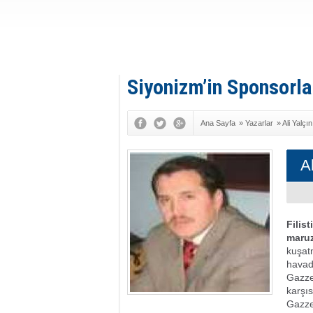
Siyonizm’in Sponsorla
Ana Sayfa
»
Yazarlar
»
Ali Yalçın
Al
Filis
maruz
kuşatm
havad
Gazze
karşıs
Gazze