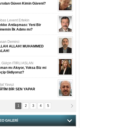
rsılan Güven Kimin Güveni?
bas Levent Ertekin
kke Antlaşması: Yeni Bir
nemin İlk Adımı mı?
san Demirci
LLAH ALLAH! MUHAMMED
ALAH!
. Gülçin ITIRLI ASLAN
man mı Akıyor, Yoksa Biz mi
çip Gidiyoruz?
lat Yavuz
ĞİTİM BİR SEN YAPAR
1
2
3
4
5
vgi Karaman
ANGİMİZİN HIRSIZI DAHA
AMUSLU?
EO GALERİ
of. Dr. Cahit Kurbanoğlu