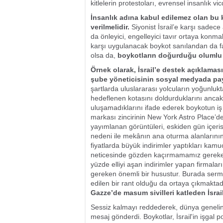
kitlelerin protestoları, evrensel insanlık
İnsanlık adına kabul edilemez olan bu k
verilmelidir.
Siyonist İsrail’e karşı sadece
da önleyici, engelleyici tavır ortaya kon
karşı uygulanacak boykot sanılandan da faz
olsa da,
boykotların doğurduğu olumlu 
Örnek olarak, İsrail’e destek açıklama
şube yöneticisinin sosyal medyada pay
şartlarda uluslararası yolcuların yoğunluk
hedeflenen kotasını doldurduklarını ancak
uluşamadıklarını ifade ederek boykotun iş 
markası zincirinin New York Astro Place’de
yayımlanan görüntüleri, eskiden gün içer
nedeni ile mekânın ana oturma alanlarının 
fiyatlarda büyük indirimler yaptıkları ka
neticesinde gözden kaçırmamamız gereken
yüzde elliyi aşan indirimler yapan firmala
gereken önemli bir husustur. Burada serm
edilen bir rant olduğu da ortaya çıkmaktad
Gazze’de masum sivilleri katleden İsrai
Sessiz kalmayı reddederek, dünya genelind
mesaj gönderdi. Boykotlar, İsrail'in işgal pol