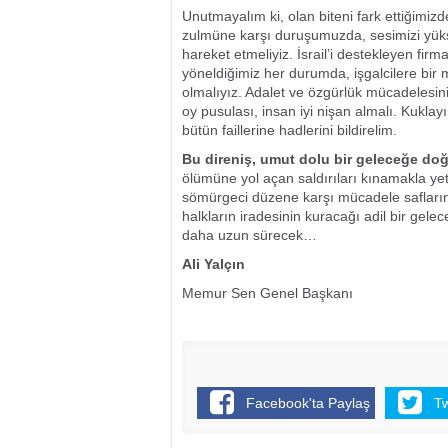
Unutmayalım ki, olan biteni fark ettiğimizde 
zulmüne karşı duruşumuzda, sesimizi yükse
hareket etmeliyiz. İsrail’i destekleyen firma
yöneldiğimiz her durumda, işgalcilere bir
olmalıyız. Adalet ve özgürlük mücadelesini
oy pusulası, insan iyi nişan almalı. Kuklay
bütün faillerine hadlerini bildirelim.
Bu direniş, umut dolu bir geleceğe doğr
ölümüne yol açan saldırıları kınamakla yet
sömürgeci düzene karşı mücadele saflarınd
halkların iradesinin kuracağı adil bir gel
daha uzun sürecek…
Ali Yalçın
Memur Sen Genel Başkanı
Facebook'ta Paylaş
T