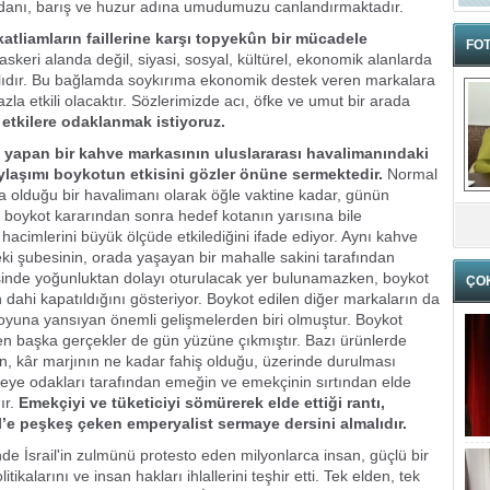
 vicdanı, barış ve huzur adına umudumuzu canlandırmaktadır.
atliamların faillerine karşı topyekûn bir mücadele
FOT
 askeri alanda değil, siyasi, sosyal, kültürel, ekonomik alanlarda
malıdır. Bu bağlamda soykırıma ekonomik destek veren markalara
la etkili olacaktır. Sözlerimizde acı, öfke ve umut bir arada
etkilere odaklanmak istiyoruz.
sı yapan bir kahve markasının uluslararası havalimanındaki
laşımı boykotun etkisini gözler önüne sermektedir.
Normal
ta olduğu bir havalimanı olarak öğle vaktine kadar, günün
 boykot kararından sonra hedef kotanın yarısına bile
hacimlerini büyük ölçüde etkilediğini ifade ediyor. Aynı kahve
ki şubesinin, orada yaşayan bir mahalle sakini tarafından
isinde yoğunluktan dolayı oturulacak yer bulunamazken, boykot
ÇO
dahi kapatıldığını gösteriyor. Boykot edilen diğer markaların da
muoyuna yansıyan önemli gelişmelerden biri olmuştur. Boykot
 başka gerçekler de gün yüzüne çıkmıştır. Bazı ürünlerde
rın, kâr marjının ne kadar fahiş olduğu, üzerinde durulması
eye odakları tarafından emeğin ve emekçinin sırtından elde
ır.
Emekçiyi ve tüketiciyi sömürerek elde ettiği rantı,
l’e peşkeş çeken emperyalist sermaye dersini almalıdır.
e İsrail'in zulmünü protesto eden milyonlarca insan, güçlü bir
itikalarını ve insan hakları ihlallerini teşhir etti. Tek elden, tek