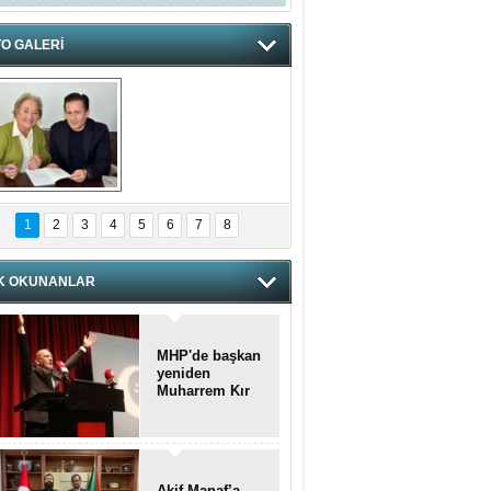
O GALERİ
hnzzzna
1
2
3
4
5
6
7
8
K OKUNANLAR
MHP'de başkan
yeniden
Muharrem Kır
Akif Manaf’a