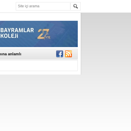
mına anlamlı
NE DİKKAT!
rinde..
katıldı
gisi’nde
DEĞİL, DOĞRU
erildi
n Ercan Ekşi son
ı Selahattin