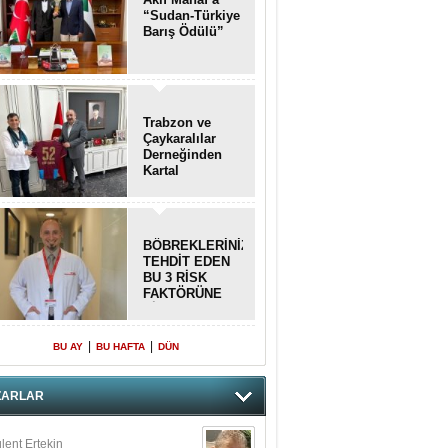
“Sudan-Türkiye
Barış Ödülü”
Trabzon ve
Çaykaralılar
Derneğinden
Kartal
kaymakamına
anlamlı ziyaret
BÖBREKLERİNİZİ
TEHDİT EDEN
BU 3 RİSK
FAKTÖRÜNE
DİKKAT!
|
|
BU AY
BU HAFTA
DÜN
ZARLAR
lent Ertekin