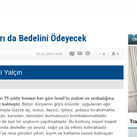
rı da Bedelini Ödeyecek
Ö
01.01.2024 14:34
i Yalçın
tin 75 yıldır hemen her gün İsrail’in zulüm ve zorbalığına
 kalmıştır.
Bütün dünyanın gözü önünde, uygulanan ağır
ayla Gazze aç, susuz, ilaçsız, ışıksız, gıdasız bırakılmakta;
an, karadan, denizden durmaksızın bombalanmaktadır.
’de tam bir soykırım yapılmaktadır. Bu korkunç insanî trajedi
Tra
ında devletler ya sessiz, sağır ya da etkisiz kalmaktadır.
’ye reva görülen yıkım, kıyım ve katliama sessiz kalmayan
Ka