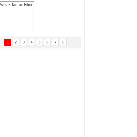
OSNA-HERSEK VE KUDÜS
tma Saçak Akbulut
ANAL KERHANE!
Pendik Tanıtım 
Filmi
1
2
3
4
5
6
7
8
tma Daştan
eftun Olmak
it Kahyaoğlu
iz Türk Milleti Tarih Yazdı!
of.Dr.Hamdi Temel
z Böyle Bir Yozgat'ta Büyüdük
vza Zeybek
İR MİLLETİN TEKRAR DESTAN
AZMASI