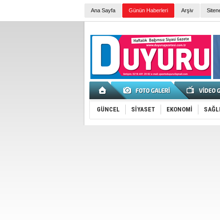
Ana Sayfa
Günün Haberleri
Arşiv
Siten
GÜNCEL
SİYASET
EKONOMİ
SAĞL