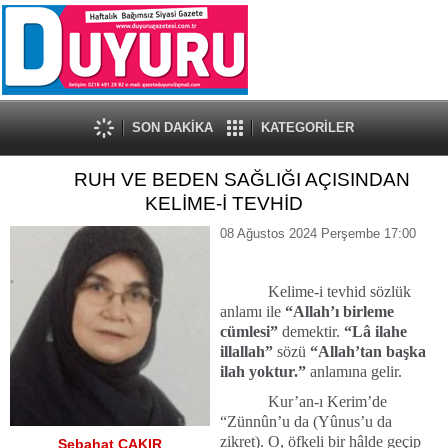
SON DAKİKA
KATEGORİLER
RUH VE BEDEN SAĞLIĞI AÇISINDAN
KELİME-İ TEVHİD
08 Ağustos 2024 Perşembe 17:00
Kelime-i tevhid sözlük
anlamı ile
“Allah’ı birleme
cümlesi”
demektir.
“Lâ ilahe
illallah”
sözü
“Allah’tan başka
ilah yoktur.”
anlamına gelir.
Kur’an-ı Kerim’de
“Zünnûn’u da (Yûnus’u da
zikret). O, öfkeli bir hâlde geçip
Sebahat ÇAKIR