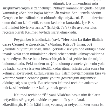
gitmişti. Biz’im kendisini asla
sıkıştırmayacağımızı zannetmişti. Nihayet karanlıklar içinde (balığın
karnında); «Sen’den başka hiçbir ilâh yoktur. Sen’i tenzîh ederim.
Gerçekten ben zâlimlerden oldum!» diye niyâz etti. Bunun üzerine
onun duâsını kabûl ettik ve onu kederden kurtardık. İşte Biz,
mü’minleri böyle kurtarırız.”
Enbiyâ, 73/87) Bu ayet kurtuluş
(
reçetesi olarak Kelime-i tevhide işaret etmektedir.
Peygamber Efendimizin (sav),
"Her kim La ilahe illallah
derse Cennet ´e girecektir."
Müslim, Kitabü'l- İman, 53)
(
Şeklinde buyurduğu sözü, imanı çekirdek seviyesinde olduğu halde
imanla vefat eden müminlerin ebedi cehennemde kalmayacaklarına
işaret ediyor. Bu ve buna benzer birçok hadisi şerifte bu tür müjde
bulunmaktadır. Peki madem mağfiret olunup cennete girmenin yolu
bu kadar kolaysa isteyen istediği kadar günah işlesin daha sonra bu
kelimeyi söyleyerek kurtuluversin mi? İslam peygamberinin kısa ve
kestirme yoldan cennete girme yolunu gösterdiğini düşünmek
oldukça sığ olsa gerek. Bu sebepten kelime-i tevhidin anlam ve
mücizesi üzerinde biraz kafa yormak gerekir.
Kelime-i tevhidde “lâ” yani Allah’tan başka tüm ilahların
nefyedilmesi* gerçek tevhide erişmenin ilk şartı olarak
zikredilmiştir. Bütün bâtıl inanç ve amaçlar nefyedildikten sonra ise