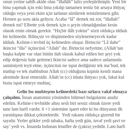
onun yerine sahîh akide olan “illallâh” lafzı yerleştirilmiştir. Yeni bir
bina yapmak için eski bina yıkılıp tamamen temiz bir arsaya ihtiyaç
olduğu veya yeni ekim için tarlanın sürülerek temizlenmesi gibi.
Hemen şu soru akla geliyor. Acaba “lâ” demek mi zor, “illallah”
demek mi? Elbette yok demek için o şeyin olmadığından kesin
olarak emin olmak gerekir. “Hiçbir ilâh yoktur” sözü oldukça iddialı
bir kelimedir. Bilinçsiz ve düşünmeden söylenemeyecek kadar
iddialı. Kelime-i tevhid üç kelimeden oluşur. Birincisi “Lâ ilahe”
ikincisi “illa” üçüncüsü “Allah” dır. Birincisi nefyetme, (Allah’tan
başka kalpte var olan bütün ilah olarak kabul edilen her şeyi yok
edip değersiz hale getirme) ikincisi sadece ama sadece anlamında
samimiyeti teyit etme, üçüncüsü ise ispat dediğimiz tek ma’bud, tek
matlup ve tek mahbubun Allah (cc) olduğunu kişinin kendi mana
aleminde ikrar etmesidir. Allah’ın (cc) isbata ihtiyacı yok, fakat kul
bunu ispat etmeye muhtaç.
Gelin bu muhteşem kelimedeki bazı sırlara vakıf olmaya
çalışalım.
İnsan anatomisi yönünden bilimsel bulgularını analiz
edelim. Kelime-i tevhidde altısı sesli biri sessiz olmak üzere yedi
tane lam harfi vardır. 6 +1 sistemine işaret eder ki bu dünyanın ilk
yaratılışına dikkat çekmektedir. Yedi rakamı oldukça gizemli bir
sayıdır. Yerler gökler yedi tabaka, hafta yedi gün, tavaf yedi şavt ve
say’ yedi vs. İnsanda bulunan letaifler de (çakra) yedidir. Lam harfi