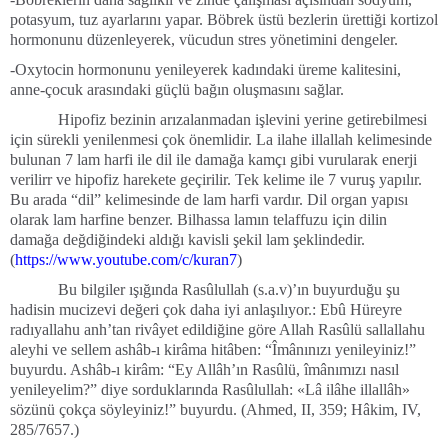
potasyum, tuz ayarlarını yapar. Böbrek üstü bezlerin ürettiği kortizol
hormonunu düzenleyerek, vücudun stres yönetimini dengeler.
-Oxytocin hormonunu yenileyerek kadındaki üreme kalitesini,
anne-çocuk arasındaki güçlü bağın oluşmasını sağlar.
Hipofiz bezinin arızalanmadan işlevini yerine getirebilmesi
için sürekli yenilenmesi çok önemlidir. La ilahe illallah kelimesinde
bulunan 7 lam harfi ile dil ile damağa kamçı gibi vurularak enerji
verilirr ve hipofiz harekete geçirilir. Tek kelime ile 7 vuruş yapılır.
Bu arada “dil” kelimesinde de lam harfi vardır. Dil organ yapısı
olarak lam harfine benzer. Bilhassa lamın telaffuzu için dilin
damağa değdiğindeki aldığı kavisli şekil lam şeklindedir.
(
https://www.youtube.com/c/kuran7
)
Bu bilgiler ışığında Rasûlullah (s.a.v)’ın buyurduğu şu
hadisin mucizevi değeri çok daha iyi anlaşılıyor.: Ebû Hüreyre
radıyallahu anh’tan rivâyet edildiğine göre Allah Rasûlü sallallahu
aleyhi ve sellem ashâb-ı kirâma hitâben: “Îmânınızı yenileyiniz!”
buyurdu. Ashâb-ı kirâm: “Ey Allâh’ın Rasûlü, îmânımızı nasıl
yenileyelim?” diye sorduklarında Rasûlullah: «Lâ ilâhe illallâh»
sözünü çokça söyleyiniz!” buyurdu. (Ahmed, II, 359; Hâkim, IV,
285/7657.)