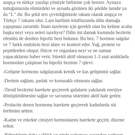
arapça ve türkçe yazılışı yönüyle birbirine çok benzer. Aynaya
tuttuğumuzda elimizdeki ve aynada görünen iki şekilde lamdır ya
da “L” dir. Bu şekli ters çevirdiğimizde rakam olarak arapça ve
Türkçe 7 rakamı olur. Lam harfinin telaffuzunda dilin damağa
yapışması zaruridir. İman tazeleme için gerekli olan bu kelime acaba
başka neyi veya neleri tazeliyor? Dilin üst damak kısmında bezlerin
efendisi de denilen hipofiz bezi bulunur. Bu bez, 7 hormon salgılar
ve 7 farklı endokrin bezi idare ve kontrol eder. Yağ, protein ve
peptitlerden oluşur. Hücre ve organlara neyi ve ne zaman
yapacaklarını haber verir. Sürekli aktif olmayan 1-3 saat aralıklarla
hormonları çalıştıran bu hipofiz bezinin 7 işlevi:
-Gelişme hormonu salgılayarak kemik ve kas gelişimini sağlar.
-Derinin sağlam, parlak ve korunaklı olmasını sağlar.
-Tiroid bezlerini harekete geçirerek gıdaların yakılarak enerjiye
dönüştürülmesini sağlar ve savunma sistemini aktif hale getirir.
-Prolactin denen hormonu harekete geçirerek kadınlarda süt
üretimini arttırır.
-Kadın ve erkekte cinsiyet hormonlarını harekete geçirir, düzene
sokar.
-Böbreklerin daha sağlıklı ve zinde çalışması açısından sodyum,