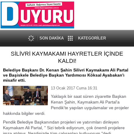
SON DAKİKA
KATEGORİLER
SİLİVRİ KAYMAKAMI HAYRETLER İÇİNDE
KALDI!
Belediye Başkanı Dr. Kenan Şahin Silivri Kaymakamı Ali Partal
ve Başiskele Belediye Başkan Yardımcısı Köksal Ayabakan'ı
misafir etti.
13 Ocak 2017 Cuma 16:31
Yaklaşık bir saat süren ziyarette Başkan
Kenan Şahin, Kaymakam Ali Partal'a
Pendik'te yapılan uygulamalar ve projeler
hakkında bilgiler verdi.
Pendik Belediye Başkanından projeleri ve yatırımları dinleyen
Kaymakam Ali Partal, " Sizi tebrik ediyorum, çok önemli projelere
imza atılmış. Nezdinizde tüm çalışanları kutluyorum."dedi.