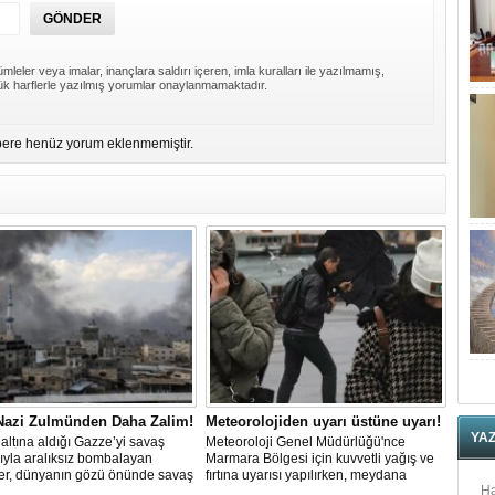
mleler veya imalar, inançlara saldırı içeren, imla kuralları ile yazılmamış,
k harflerle yazılmış yorumlar onaylanmamaktadır.
ere henüz yorum eklenmemiştir.
 Nazi Zulmünden Daha Zalim!
Meteorolojiden uyarı üstüne uyarı!
YA
altına aldığı Gazze’yi savaş
Meteoroloji Genel Müdürlüğü'nce
ıyla aralıksız bombalayan
Marmara Bölgesi için kuvvetli yağış ve
ler, dünyanın gözü önünde savaş
fırtına uyarısı yapılırken, meydana
Ha
lerken, Nazileri aratmayan
gelebilecek olumsuzluklara karşı