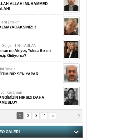
LLAH ALLAH! MUHAMMED
ALAH!
lent Ertekin
ALMAYACAKSINIZ!!!
. Gülçin ITIRLI ASLAN
man mı Akıyor, Yoksa Biz mi
çip Gidiyoruz?
lat Yavuz
ĞİTİM BİR SEN YAPAR
vgi Karaman
ANGİMİZİN HIRSIZI DAHA
AMUSLU?
1
2
3
4
5
of. Dr. Cahit Kurbanoğlu
OSNA-HERSEK VE KUDÜS
EO GALERİ
tma Saçak Akbulut