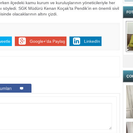
ken ilçedeki kamu kurum ve kuruluşlarının yöneticileriyle her
nı söyledi. SGK Müdürü Kenan Koçak’ta Pendik’in en önemli sivil
FOT
inde olacaklarının altını çizdi.
weetle
Google+'da Paylaş
LinkedIn
ÇO
umları