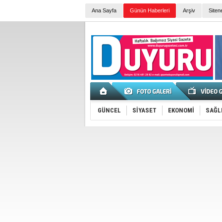
Ana Sayfa
Günün Haberleri
Arşiv
Siten
GÜNCEL
SİYASET
EKONOMİ
SAĞL