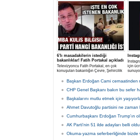
bin konut teslim etti. Yılsonuna kadar
görüntül
200 bin konutun teslim edilmesi
hedefleniyor.
6'lı masadakilerin istediği
Instag
bakanlıklar! Fatih Portakal açıkladı
İnstagr
Televizyoncu Fatih Portakal, en çok
için ücr
konuşulan bakanlığın Çevre, Şehircilik
sunuyor
ve İklim Değişikliği Bakanlığı olduğunu
gelir e
söyledi.
aboneli
Başkan Erdoğan Cami cemaatinden r
kullanı
CHP Genel Başkanı bakın bu sefer han
Başkalarını mutlu etmek için yaşıyorl
Ahmet Davutoğlu partisini ne zaman 
Cumhurbaşkanı Erdoğan Trump'ın ola
AK Parti'nin 51 ilde adayları belli oldu
Okuma-yazma seferberliğinde bizde v