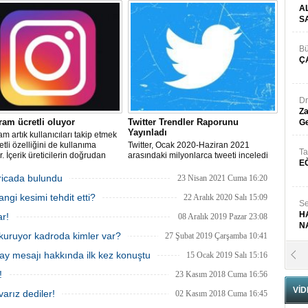
er sergiliyorlar.
dikkatli olunması istendi.
A
S
Bü
Ç
Dr
Za
ram ücretli oluyor
Twitter Trendler Raporunu
Ge
Yayınladı
am artık kullanıcıları takip etmek
etli özelliğini de kullanıma
Twitter, Ocak 2020-Haziran 2021
Ta
. İçerik üreticilerin doğrudan
arasındaki milyonlarca tweeti inceledi
E
lde edebilmesini sağlayan
ve insanların Twitter'da ne tür sohbetler
k sistemi, ülkemizdeki Instagram
yaptığı hakkında daha fazla bilgi
icada bulundu
23 Nisan 2021 Cuma 16:20
cılarına da sunulacak.
edinmek için önceki 18 ayın (Temmuz
gi kesimi tehdit etti?
2018- Aralık 2019) tweetleriyle
22 Aralık 2020 Salı 15:09
Se
karşılaştırdı.
H
ar!
08 Aralık 2019 Pazar 23:08
N
kuruyor kadroda kimler var?
27 Şubat 2019 Çarşamba 10:41
y mesajı hakkında ilk kez konuştu
15 Ocak 2019 Salı 15:16
Pr
B
!
23 Kasım 2018 Cuma 16:56
VİD
arız dediler!
02 Kasım 2018 Cuma 16:45
Fa