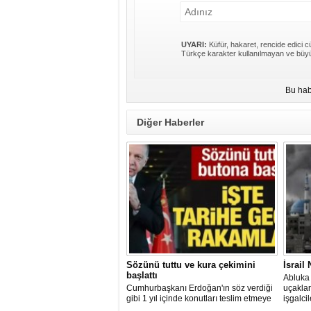
UYARI:
Küfür, hakaret, rencide edici cü
Türkçe karakter kullanılmayan ve büyü
Bu hab
Diğer Haberler
Sözünü tuttu ve kura çekimini
İsrail
başlattı
Abluka 
Cumhurbaşkanı Erdoğan'ın söz verdiği
uçaklar
gibi 1 yıl içinde konutları teslim etmeye
işgalci
başlayan AK Parti hükümeti, 2 ayda 76
suçu iş