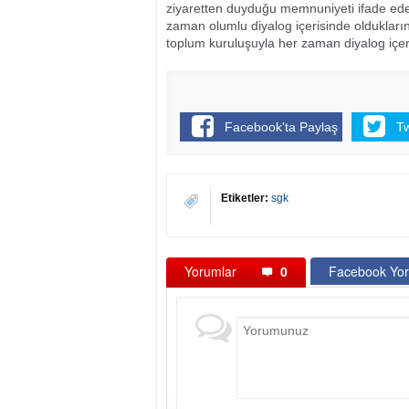
ziyaretten duyduğu memnuniyeti ifade eder
zaman olumlu diyalog içerisinde oldukları
toplum kuruluşuyla her zaman diyalog içeris
Facebook'ta Paylaş
T
Etiketler:
sgk
Yorumlar
0
Facebook Yor