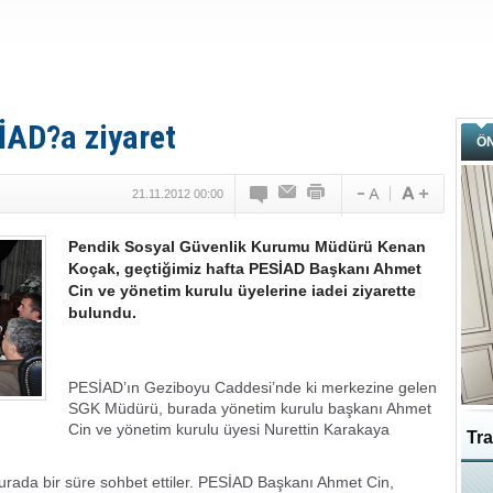
İAD?a ziyaret
Ö
21.11.2012 00:00
Pendik Sosyal Güvenlik Kurumu Müdürü Kenan
Koçak, geçtiğimiz hafta PESİAD Başkanı Ahmet
Cin ve yönetim kurulu üyelerine iadei ziyarette
bulundu.
PESİAD’ın Geziboyu Caddesi’nde ki merkezine gelen
SGK Müdürü, burada yönetim kurulu başkanı Ahmet
Cin ve yönetim kurulu üyesi Nurettin Karakaya
Tra
ada bir süre sohbet ettiler. PESİAD Başkanı Ahmet Cin,
Ka