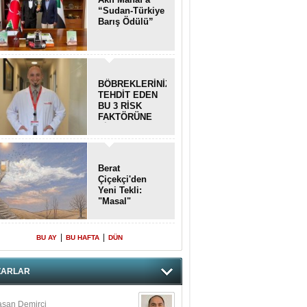
“Sudan-Türkiye
Barış Ödülü”
BÖBREKLERİNİZİ
TEHDİT EDEN
BU 3 RİSK
FAKTÖRÜNE
DİKKAT!
Berat
Çiçekçi'den
Yeni Tekli:
"Masal"
|
|
BU AY
BU HAFTA
DÜN
ZARLAR
san Demirci