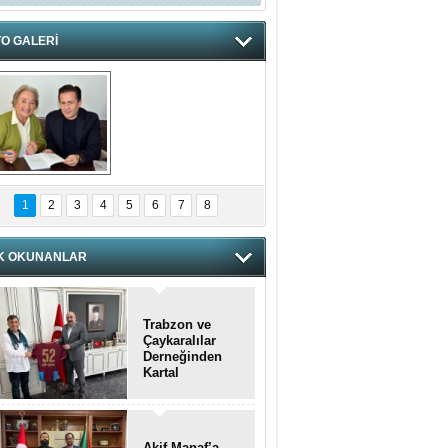
O GALERİ
hnzzzna
1
2
3
4
5
6
7
8
K OKUNANLAR
Trabzon ve
Çaykaralılar
Derneğinden
Kartal
kaymakamına
anlamlı ziyaret
Akif Manaf’a