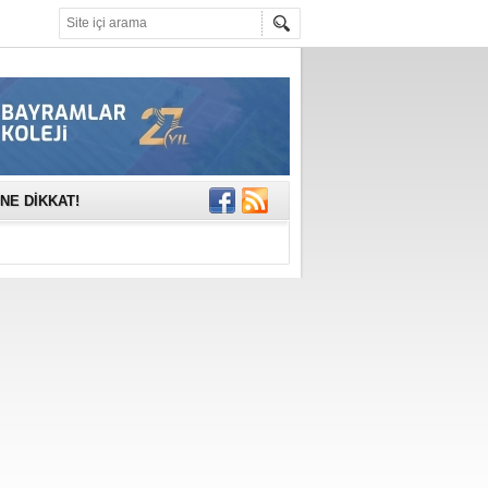
mına anlamlı
NE DİKKAT!
rinde..
katıldı
gisi’nde
DEĞİL, DOĞRU
erildi
n Ercan Ekşi son
ı Selahattin