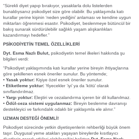
“Sürekli diyet yapıp bırakıyor, yasaklarla dolu listelerden
bunaldıysanız psikodiyet size göre olabilir. Bu yaklaşımda katı
kurallar yerine kişinin ‘neden yediğini’ anlaması ve kendine uygun
miktarları öğrenmesi esastır. Psikodiyet, beslenmeye bütüncül bir
bakış sunarak sürdürülebilir sağlıklı yaşam alışkanlıkları
kazandırmayı hedefler.”
PSİKODİYETİN TEMEL ÖZELLİKLERİ
Dyt. Esma Nazlı Bulut,
psikodiyetin temel ilkeleri hakkında şu
bilgileri verdi:
“Psikodiyet yaklaşımında katı kurallar yerine bireyin ihtiyaçlarına
göre şekillenen esnek öneriler sunulur. Bu yöntemde;
•
Yasak yoktur:
Kişiye özel esnek öneriler sunulur.
•
Etiketleme yoktur:
Yiyecekler ‘iyi’ ya da ‘kötü’ olarak
sınıflandırılmaz.
•
Yargı yoktur:
Eleştiri ve cezalandırma içeren bir dil kullanılmaz.
•
Ödül-ceza sistemi uygulanmaz:
Bireyin beslenme davranışı
destekleyici ve farkındalık odaklı bir yaklaşımla ele alınır.”
UZMAN DESTEĞİ ÖNEMLİ!
Psikodiyet sürecinde yetkin diyetisyenlerin rehberliği büyük önem
taşır. Duygusal yeme atakları yaşayan bireylerde kısıtlayıcı