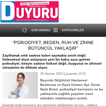
SON DAKİKA
KATEGORİLER
“PSİKODİYET, BEDEN, RUH VE ZİHNE
BÜTÜNCÜL YAKLAŞIR”
Zayıflamak artık sadece kalori saymakla sınırlı değil.
Geleneksel diyet anlayışına yeni bir bakış açısı getiren
psikodiyet, bireyin sadece fiziksel değil, duygusal ve zihinsel
süreçlerini de dikkate alıyor.
25 Haziran 2025 Çarşamba 15:02
Bayındır Söğütözü Hastanesi
Beslenme ve Diyet Uzmanı Dyt. Esma
Nazlı Bulut, psikodiyet kavramını ve bu
yaklaşımla sağlıklı yaşamın nasıl
mümkün olabileceğini anlattı.
İnsanlık tarihi boyunca dış görünüşü değiştirme arzusu, çağlara