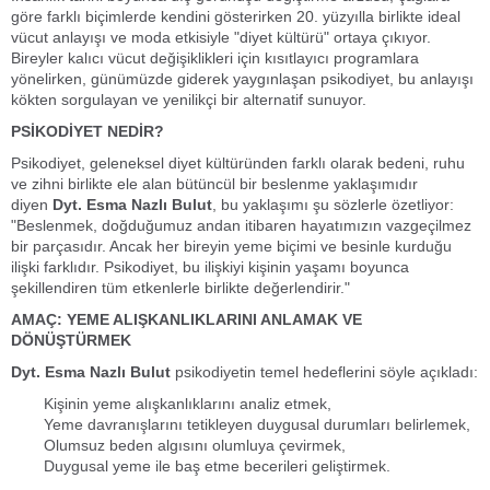
göre farklı biçimlerde kendini gösterirken 20. yüzyılla birlikte ideal
vücut anlayışı ve moda etkisiyle "diyet kültürü" ortaya çıkıyor.
Bireyler kalıcı vücut değişiklikleri için kısıtlayıcı programlara
yönelirken, günümüzde giderek yaygınlaşan
psikodiyet
, bu anlayışı
kökten sorgulayan ve yenilikçi bir alternatif sunuyor.
PSİKODİYET NEDİR?
Psikodiyet, geleneksel diyet kültüründen farklı olarak bedeni, ruhu
ve zihni birlikte ele alan bütüncül bir beslenme yaklaşımıdır
diyen
Dyt. Esma Nazlı Bulut
, bu yaklaşımı şu sözlerle özetliyor:
"Beslenmek, doğduğumuz andan itibaren hayatımızın vazgeçilmez
bir parçasıdır. Ancak her bireyin yeme biçimi ve besinle kurduğu
ilişki farklıdır. Psikodiyet, bu ilişkiyi kişinin yaşamı boyunca
şekillendiren tüm etkenlerle birlikte değerlendirir."
AMAÇ: YEME ALIŞKANLIKLARINI ANLAMAK VE
DÖNÜŞTÜRMEK
Dyt. Esma Nazlı Bulut
psikodiyetin temel hedeflerini söyle açıkladı:
Kişinin yeme alışkanlıklarını analiz etmek,
Yeme davranışlarını tetikleyen duygusal durumları belirlemek,
Olumsuz beden algısını olumluya çevirmek,
Duygusal yeme ile baş etme becerileri geliştirmek.