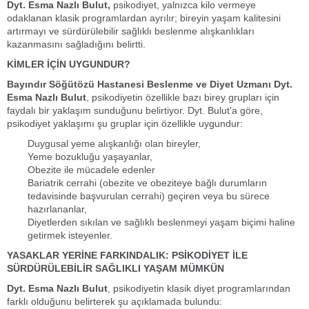
Dyt. Esma Nazlı Bulut,
psikodiyet, yalnızca kilo vermeye
odaklanan klasik programlardan ayrılır; bireyin yaşam kalitesini
artırmayı ve sürdürülebilir sağlıklı beslenme alışkanlıkları
kazanmasını sağladığını belirtti.
KİMLER İÇİN UYGUNDUR?
Bayındır Söğütözü Hastanesi Beslenme ve Diyet Uzmanı Dyt.
Esma Nazlı Bulut
, psikodiyetin özellikle bazı birey grupları için
faydalı bir yaklaşım sunduğunu belirtiyor. Dyt. Bulut'a göre,
psikodiyet yaklaşımı şu gruplar için özellikle uygundur:
Duygusal yeme alışkanlığı olan bireyler,
Yeme bozukluğu yaşayanlar,
Obezite ile mücadele edenler
Bariatrik cerrahi (obezite ve obeziteye bağlı durumların
tedavisinde başvurulan cerrahi) geçiren veya bu sürece
hazırlananlar,
Diyetlerden sıkılan ve sağlıklı beslenmeyi yaşam biçimi haline
getirmek isteyenler.
YASAKLAR YERİNE FARKINDALIK: PSİKODİYET İLE
SÜRDÜRÜLEBİLİR SAĞLIKLI YAŞAM MÜMKÜN
Dyt. Esma Nazlı Bulut
, psikodiyetin klasik diyet programlarından
farklı olduğunu belirterek şu açıklamada bulundu: