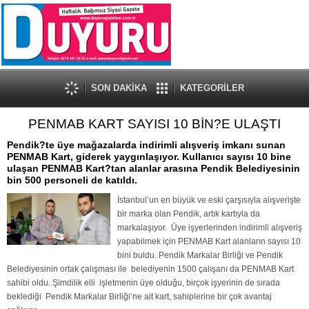
SON DAKİKA
KATEGORİLER
PENMAB KART SAYISI 10 BİN?E ULAŞTI
Pendik?te üye mağazalarda indirimli alışveriş imkanı sunan
PENMAB Kart, giderek yaygınlaşıyor. Kullanıcı sayısı 10 bine
ulaşan PENMAB Kart?tan alanlar arasına Pendik Belediyesinin
bin 500 personeli de katıldı.
İstanbul’un en büyük ve eski çarşısıyla alışverişte
bir marka olan Pendik, artık kartıyla da
markalaşıyor.
Üye işyerlerinden indirimli alışveriş
yapabilmek için PENMAB Kart alanların sayısı 10
bini buldu. Pendik Markalar Birliği ve Pendik
Belediyesinin ortak çalışması ile
belediyenin 1500 çalışanı da PENMAB Kart
sahibi oldu. Şimdilik elli
işletmenin üye olduğu, birçok işyerinin de sırada
beklediği
Pendik Markalar Birliği’ne ait kart, sahiplerine bir çok avantaj