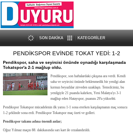
SON DAKİKA
KATEGORİLER
PENDİKSPOR EVİNDE TOKAT YEDİ: 1-2
Pendikspor, saha ve seyircisi önünde oynadığı karşılaşmada
Tokatspor'a 2-1 mağlup oldu.
Pendikspor, son haftalardaki çıkışına ara verdi. Kendi
saha ve seyircisi önünde beklenmedik bir yenilgi alan
kırmızı beyazlılar zirveden uzaklaştı. Temsilcimiz, bu
yenilgiyle 21 puanda kalırken, Yeni Malatya'yı 3-1
mağlup eden Hatayspor, puanını 29'a yükseltti.
Pendikspor Tokatspor mücadelenin ilk yarısı 1-1 sona ererken karşılaşmanın maç sonucu
1-2 şeklinde sona erdi. Pendikspor Tokatspor maç özeti ve golleri.
Pendikspor takımı adına önemli anlar;
Oğuz Yılmaz maçın 88. dakikasında sarı kart ile cezalandırıldı.