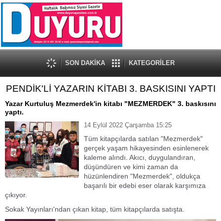
SON DAKİKA
KATEGORİLER
PENDİK'Lİ YAZARIN KİTABI 3. BASKISINI YAPTI
Yazar Kurtuluş Mezmerdek'in kitabı "MEZMERDEK" 3. baskısını
yaptı.
14 Eylül 2022 Çarşamba 15:25
Tüm kitapçılarda satılan "Mezmerdek"
gerçek yaşam hikayesinden esinlenerek
kaleme alındı. Akıcı, duygulandıran,
düşündüren ve kimi zaman da
hüzünlendiren "Mezmerdek", oldukça
başarılı bir edebi eser olarak karşımıza
çıkıyor.
Sokak Yayınları'ndan çıkan kitap, tüm kitapçılarda satışta.