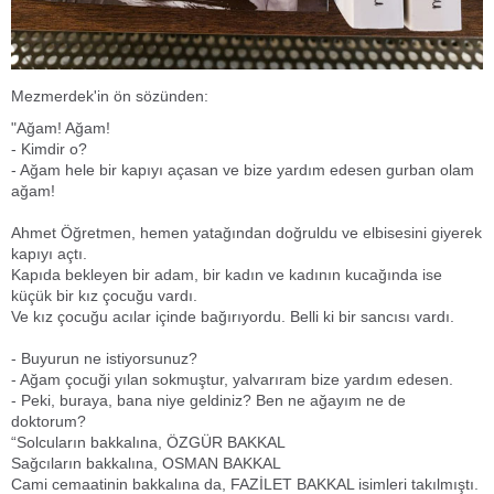
Mezmerdek'in ön sözünden:
"Ağam! Ağam!
- Kimdir o?
- Ağam hele bir kapıyı açasan ve bize yardım edesen gurban olam
ağam!
Ahmet Öğretmen, hemen yatağından doğruldu ve elbisesini giyerek
kapıyı açtı.
Kapıda bekleyen bir adam, bir kadın ve kadının kucağında ise
küçük bir kız çocuğu vardı.
Ve kız çocuğu acılar içinde bağırıyordu. Belli ki bir sancısı vardı.
- Buyurun ne istiyorsunuz?
- Ağam çocuği yılan sokmuştur, yalvarıram bize yardım edesen.
- Peki, buraya, bana niye geldiniz? Ben ne ağayım ne de
doktorum?
“Solcuların bakkalına, ÖZGÜR BAKKAL
Sağcıların bakkalına, OSMAN BAKKAL
Cami cemaatinin bakkalına da, FAZİLET BAKKAL isimleri takılmıştı.