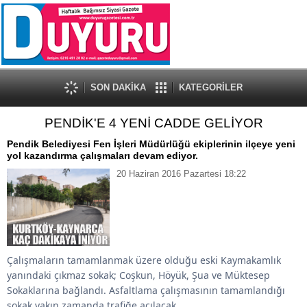
SON DAKİKA
KATEGORİLER
PENDİK'E 4 YENİ CADDE GELİYOR
Pendik Belediyesi Fen İşleri Müdürlüğü ekiplerinin ilçeye yeni
yol kazandırma çalışmaları devam ediyor.
20 Haziran 2016 Pazartesi 18:22
Çalışmaların tamamlanmak üzere olduğu eski Kaymakamlık
yanındaki çıkmaz sokak; Coşkun, Höyük, Şua ve Müktesep
Sokaklarına bağlandı. Asfaltlama çalışmasının tamamlandığı
sokak yakın zamanda trafiğe açılacak.