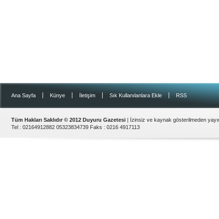
|
|
|
|
Ana Sayfa
Künye
İletişim
Sık Kullanılanlara Ekle
RSS
Tüm Hakları Saklıdır © 2012
Duyuru Gazetesi
| İzinsiz ve kaynak gösterilmeden yay
Tel :
02164912882 05323834739
Faks :
0216 4917113