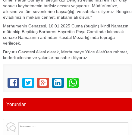
Ömer Faruk Günay’ın sevgili kızı Bengisu evladımızı elim bir olay
sonucu kaybetmenin tarifsiz acısını yaşıyoruz. Müdürümüze,
ailesine ve tüm sevenlerine başsağlığı ve sabırlar diliyoruz. Bengisu
evladımızın mekanı cennet, makamı âli olsun."
Merhumenin Cenazesi, 16.01.2025 Cuma (bugün) ikindi Namazını
müteakip Beşiktaş Barbaros Hayrettin Paşa Camii'nde kılınacak
cenaze Namazının ardından Hasdal Mezarlığı'nda toprağa
verilecek.
Duyuru Gazetesi Ailesi olarak, Merhumeye Yüce Allah’tan rahmet,
kederli ailesine ve yakınlarına sabır diliyoruz.
Yorumlar