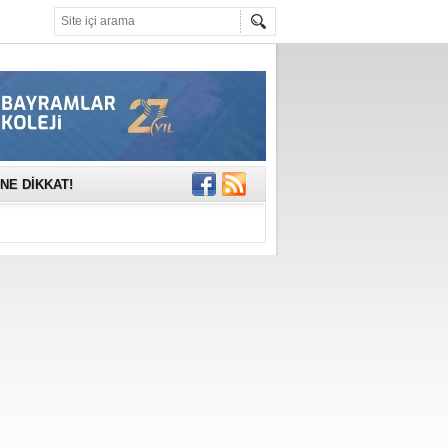
mına anlamlı
NE DİKKAT!
rinde..
katıldı
gisi’nde
DEĞİL, DOĞRU
erildi
n Ercan Ekşi son
ı Selahattin