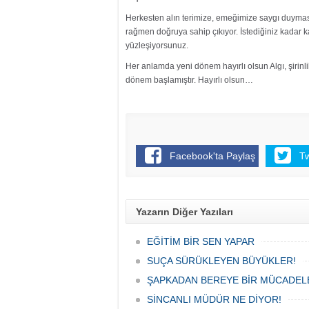
Herkesten alın terimize, emeğimize saygı duymasın
rağmen doğruya sahip çıkıyor. İstediğiniz kadar kar
yüzleşiyorsunuz.
Her anlamda yeni dönem hayırlı olsun Algı, şirinl
dönem başlamıştır. Hayırlı olsun…
Facebook'ta Paylaş
T
Yazarın Diğer Yazıları
EĞİTİM BİR SEN YAPAR
SUÇA SÜRÜKLEYEN BÜYÜKLER!
ŞAPKADAN BEREYE BİR MÜCADEL
SİNCANLI MÜDÜR NE DİYOR!