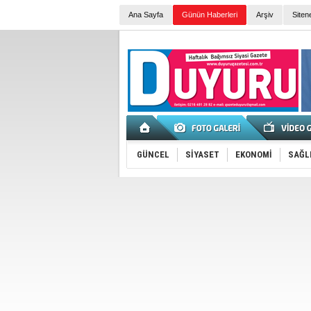
Ana Sayfa
Günün Haberleri
Arşiv
Siten
GÜNCEL
SİYASET
EKONOMİ
SAĞL