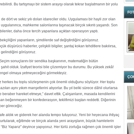
bilirdi. Bu tartışmayı bir sistem arayışı olarak tekrar başlatmanın bir yolu
FOT
e dört ve sekiz yılı dolan idareciler oldu. Uygulaması bir hayli zor olan
 uygulanınca, mahkeme salonlarına taşınacak birçok sıkıntı yaşandı. Son
ebilenler, daha önce tercih yapanlara açıktan operasyon yaptı.
bekçiliğini yapanların, şimdilerde saf değiştirdiğini görüyoruz.
k düşürücü haberler, çelişkili bilgiler, şantaj kokan tehditlere bakılırsa,
 gelindiğini görüyoruz.
. Seçim sonuçlarını bir sendika başkanının, matematiğin bütün
ahit olduk. İzafiyet teorisi bile çözemiyor bu durumu. Bu yüksek zekâ!
 engel olmaya yetmeyeceğini görmekteyiz.
ÇO
 herkes bu toplu sözleşmenin çok önemli olduğunu söylüyor. Her toplu
ları aynı yıkım manşetlerini atıyorlar. Bu yıl belki sürece dâhil olurlarsa
 beraber hareket etmeye,” davet ettik. Çalışanların, masada kendilerini
an beğenmeyen bir konfederasyon, teklifimizi baştan reddetti. Diğerinin
ber göreceğiz.
e aldık ve giderek her alanda tempo tutuyoruz. Yeni bir heyecana ihtiyaç
kurtularak, eğitimde ve birçok alanda yeni arayışların, büyük hamlelerin
ki “Biz Yaparız” deyince yapıyoruz. Her türlü zorluğa rağmen çok önemli işler