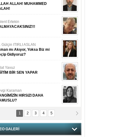
LLAH ALLAH! MUHAMMED
ALAH!
lent Ertekin
ALMAYACAKSINIZ!!!
. Gülçin ITIRLI ASLAN
man mı Akıyor, Yoksa Biz mi
çip Gidiyoruz?
lat Yavuz
ĞİTİM BİR SEN YAPAR
vgi Karaman
ANGİMİZİN HIRSIZI DAHA
AMUSLU?
1
2
3
4
5
of. Dr. Cahit Kurbanoğlu
OSNA-HERSEK VE KUDÜS
EO GALERİ
tma Saçak Akbulut