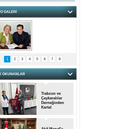
O GALERİ
hnzzzna
1
2
3
4
5
6
7
8
K OKUNANLAR
Trabzon ve
Çaykaralılar
Derneğinden
Kartal
kaymakamına
anlamlı ziyaret
Akif Manaf’a