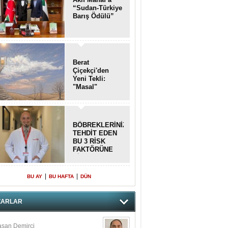
“Sudan-Türkiye
Barış Ödülü”
Berat
Çiçekçi'den
Yeni Tekli:
"Masal"
BÖBREKLERİNİZİ
TEHDİT EDEN
BU 3 RİSK
FAKTÖRÜNE
DİKKAT!
|
|
BU AY
BU HAFTA
DÜN
ZARLAR
san Demirci