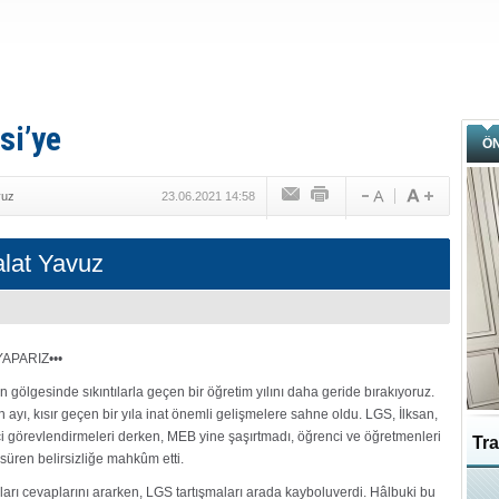
si’ye
Ö
vuz
23.06.2021 14:58
alat Yavuz
 YAPARIZ•••
n gölgesinde sıkıntılarla geçen bir öğretim yılını daha geride bırakıyoruz.
 ayı, kısır geçen bir yıla inat önemli gelişmelere sahne oldu. LGS, İlksan,
ci görevlendirmeleri derken, MEB yine şaşırtmadı, öğrenci ve öğretmenleri
Tra
süren belirsizliğe mahkûm etti.
Ka
uları cevaplarını ararken, LGS tartışmaları arada kayboluverdi. Hâlbuki bu