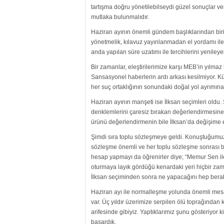
tartışma doğru yönetilebilseydi güzel sonuçlar vere
mutlaka bulunmalıdır.
Haziran ayının önemli gündem başlıklarından biri d
yönetmelik, kılavuz yayınlanmadan el yordamı ile
anda yapılan süre uzatımı ile tercihlerini yeniley
Bir zamanlar, eleştirilerimize karşı MEB’in yılmaz 
Sansasyonel haberlerin ardı arkası kesilmiyor. Küçü
her suç ortaklığının sonundaki doğal yol ayrımına
Haziran ayının manşeti ise İlksan seçimleri oldu
denklemlerini çaresiz bırakan değerlendirmesine ş
ürünü değerlendirmenin bile İlksan’da değişime
Şimdi sıra toplu sözleşmeye geldi. Konuştuğumuz
sözleşme önemli ve her toplu sözleşme sonrası bazı
hesap yapmayı da öğrenirler diye; “Memur Sen ile
oturmaya layık gördüğü kenardaki yeri hiçbir zam
İlksan seçiminden sonra ne yapacağını hep bera
Haziran ayı ile normalleşme yolunda önemli mesaf
var. Üç yıldır üzerimize serpilen ölü toprağından 
arifesinde gibiyiz. Yaptıklarımız şunu gösteriyor 
başardık.