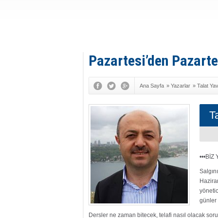
Pazartesi’den Pazarte
Ana Sayfa
»
Yazarlar
»
Talat Ya
T
•••BİZ
Salgını
Haziran
yöneti
günler 
Dersler ne zaman bitecek, telafi nasıl olacak sor