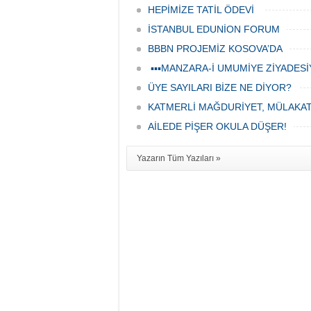
HEPİMİZE TATİL ÖDEVİ
İSTANBUL EDUNİON FORUM
BBBN PROJEMİZ KOSOVA’DA
▪︎▪︎▪︎MANZARA-İ UMUMİYE ZİYADESİYL
ÜYE SAYILARI BİZE NE DİYOR?
KATMERLİ MAĞDURİYET, MÜLAKAT
AİLEDE PİŞER OKULA DÜŞER!
Yazarın Tüm Yazıları »