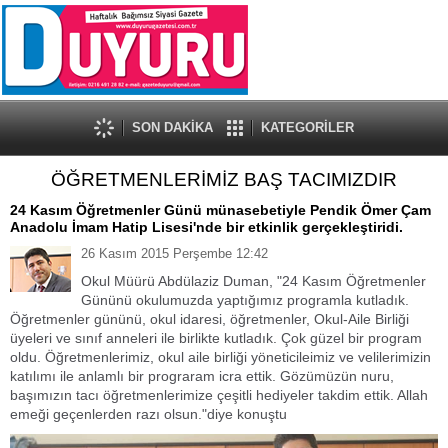
SON DAKİKA
KATEGORİLER
ÖĞRETMENLERİMİZ BAŞ TACIMIZDIR
24 Kasım Öğretmenler Günü münasebetiyle Pendik Ömer Çam
Anadolu İmam Hatip Lisesi'nde bir etkinlik gerçekleştiridi.
26 Kasım 2015 Perşembe 12:42
Okul Müürü Abdülaziz Duman, "24 Kasım Öğretmenler
Gününü okulumuzda yaptığımız programla kutladık.
Öğretmenler gününü, okul idaresi, öğretmenler, Okul-Aile Birliği
üyeleri ve sınıf anneleri ile birlikte kutladık. Çok güzel bir program
oldu. Öğretmenlerimiz, okul aile birliği yöneticileimiz ve velilerimizin
katılımı ile anlamlı bir prograram icra ettik. Gözümüzün nuru,
başımızın tacı öğretmenlerimize çeşitli hediyeler takdim ettik. Allah
emeği geçenlerden razı olsun."diye konuştu