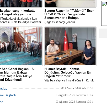
S
da çıkan yangın korkuttu!
Şennur Üzgen’in “Tekâmül” Eseri
 Bingöl olay yerinde..
UPSD 2026 Yaz Sergisi’nde
Fa
Sanatseverlerle Buluştu
l Tuzla’da otluk alanda çıkan
M
sonrası Tuzla Belediye Başkanı
Çağdaş sanatçı Şennur
n Ali Bingöl de bölgeye giderek
Üzgen’in Tekâmül adlı eseri,
melerde bulundu.
Uluslararası Plastik Sanatlar Derneği
(UPSD) tarafından düzenlenen 2026
Ab
Yaz Sergisi’nde sanatseverlerle buluştu.
Sa
ve
Üm
Az
 Sen Genel Başkanı Ali
Hikmet Bayraklı: Kentsel
Pr
n'ın Merhum Babası
Dönüşüm, Geleceğe Yapılan En
Bi
ttin Yalçın İçin Taziye
Değerli Yatırımdır
imi Düzenlendi
Yiğitbay Yapı ve İnşaat Yönetim Kurulu
Sen Genel Başkanı Ali Yalçın'ın
Başkanı, İnşaat Mühendisi Hikmet
-i Rahman'a kavuşan kıymetli
Bayraklı, emlak ve gayrimenkul
aşladı
04 Ağustos 2026 Salı 15:31
Ra
Selahattin Yalçın için, Eğitim-Bir-
danışmanı Aslı Alan’ı çalışma ofisinde
B
mi Başladı
anbul Şubelerinin
ağırladı
03 Ağustos 2026 Pazartesi 18:15
Y
zasyonuyla 1 Ağustos Cumartesi
adı
03 Ağustos 2026 Pazartesi 17:31
ultanbeyli Abdurrahmangazi
de taziye merasimi düzenlendi.