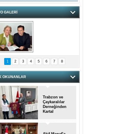
O GALERİ
hnzzzna
1
2
3
4
5
6
7
8
K OKUNANLAR
Trabzon ve
Çaykaralılar
Derneğinden
Kartal
kaymakamına
anlamlı ziyaret
Akif Manaf’a