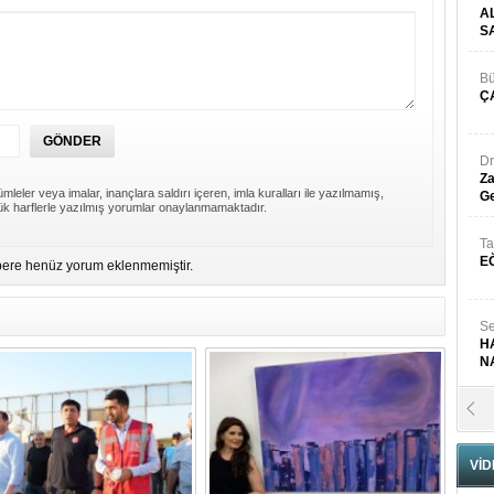
A
S
Bü
Ç
Dr
Za
mleler veya imalar, inançlara saldırı içeren, imla kuralları ile yazılmamış,
Ge
k harflerle yazılmış yorumlar onaylanmamaktadır.
Ta
E
ere henüz yorum eklenmemiştir.
Se
H
N
Pr
B
VİD
Fa