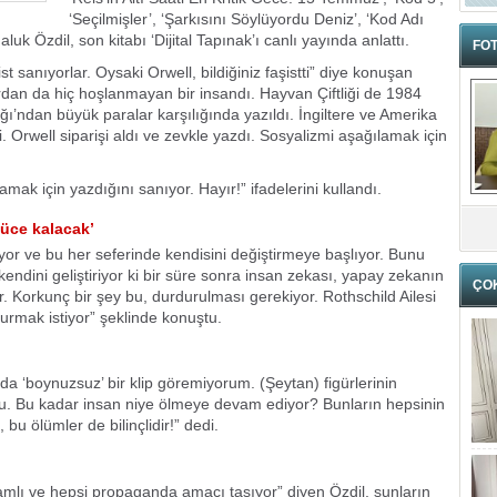
‘Seçilmişler’, ‘Şarkısını Söylüyordu Deniz’, ‘Kod Adı
luk Özdil, son kitabı ‘Dijital Tapınak’ı canlı yayında anlattı.
FOT
 sanıyorlar. Oysaki Orwell, bildiğiniz faşistti” diye konuşan
lardan da hiç hoşlanmayan bir insandı. Hayvan Çiftliği de 1984
ğı’ndan büyük paralar karşılığında yazıldı. İngiltere ve Amerika
. Orwell siparişi aldı ve zevkle yazdı. Sosyalizmi aşağılamak için
mak için yazdığını sanıyor. Hayır!” ifadelerini kullandı.
cüce kalacak’
yor ve bu her seferinde kendisini değiştirmeye başlıyor. Bunu
endini geliştiriyor ki bir süre sonra insan zekası, yapay zekanın
ÇO
. Korkunç bir şey bu, durdurulması gerekiyor. Rothschild Ailesi
urmak istiyor” şeklinde konuştu.
ımda ‘boynuzsuz’ bir klip göremiyorum. (Şeytan) figürlerinin
yordu. Bu kadar insan niye ölmeye devam ediyor? Bunların hepsinin
 bu ölümler de bilinçlidir!” dedi.
ramlı ve hepsi propaganda amacı taşıyor” diyen Özdil, şunların