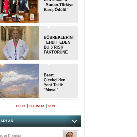
“Sudan-Türkiye
Barış Ödülü”
BÖBREKLERİNİZİ
TEHDİT EDEN
BU 3 RİSK
FAKTÖRÜNE
DİKKAT!
Berat
Çiçekçi'den
Yeni Tekli:
"Masal"
|
|
BU AY
BU HAFTA
DÜN
ZARLAR
san Demirci