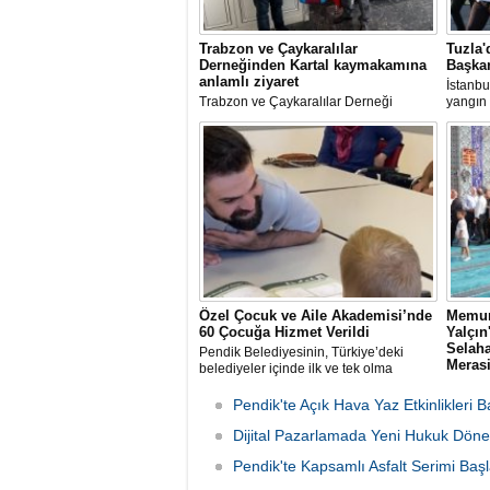
Trabzon ve Çaykaralılar
Tuzla'
Derneğinden Kartal kaymakamına
Başkan
anlamlı ziyaret
İstanbu
Trabzon ve Çaykaralılar Derneği
yangın 
yönetim kurulu Kartal Kaymakamı Edip
Av. Ere
Çakıcı'yı ziyaret etti.
incele
Özel Çocuk ve Aile Akademisi’nde
Memur
60 Çocuğa Hizmet Verildi
Yalçı
Selaha
Pendik Belediyesinin, Türkiye’deki
Meras
belediyeler içinde ilk ve tek olma
özelliği taşıyan “Özel Çocuk ve Aile
Memur-
Akademisi” programından ilk dönemde
rahmet
Pendik'te Açık Hava Yaz Etkinlikleri B
60 özel çocuk yararlandı.
babası 
Dijital Pazarlamada Yeni Hukuk Döne
Sen İst
organi
Pendik'te Kapsamlı Asfalt Serimi Başl
günü S
Camii'n