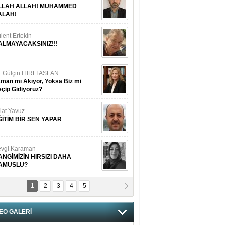
LLAH ALLAH! MUHAMMED
ALAH!
lent Ertekin
ALMAYACAKSINIZ!!!
. Gülçin ITIRLI ASLAN
man mı Akıyor, Yoksa Biz mi
çip Gidiyoruz?
lat Yavuz
ĞİTİM BİR SEN YAPAR
vgi Karaman
ANGİMİZİN HIRSIZI DAHA
AMUSLU?
1
2
3
4
5
of. Dr. Cahit Kurbanoğlu
OSNA-HERSEK VE KUDÜS
EO GALERİ
tma Saçak Akbulut