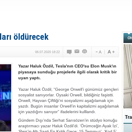
ları öldürecek
Ö
06.07.2020 18:22
Yazar Haluk Özdil, Tesla'nın CEO'su Elon Musk'ın
piyasaya sunduğu projelerle ilgili olarak kritik bir
uyarı yaptı.
Yazar Haluk Özdil, “George Orwell’i günümüz gençleri
sosyalist sanıyorlar. Oysaki Orwell, bildiğiniz faşistti.
Orwell, Hayvan Çiftliği’ni sosyalizmi aşağılamak için
yazdı. Bugün insanlar Orwell’in kapitalizmi aşağılamak
için yazdığını sanıyor” ifadelerini kulllandı.
Tra
Gündem Dışı’nda Serhat Sarısözen’in stüdyo konuğu
araştırmacı yazar Haluk Özdil’di. ‘Örümceğin Ayak İzi’,
Ka
‘Reis’in Altı Saati En Kritik Gece: 15 Temmuz’, ‘Kod 5’,