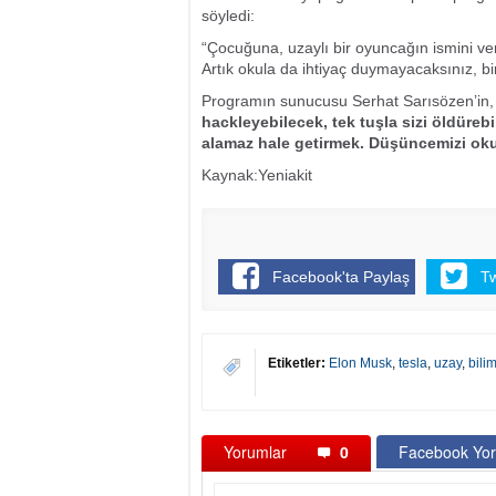
söyledi:
“Çocuğuna, uzaylı bir oyuncağın ismini verd
Artık okula da ihtiyaç duymayacaksınız, bi
Programın sunucusu Serhat Sarısözen’in
hackleyebilecek, tek tuşla sizi öldürebil
alamaz hale getirmek. Düşüncemizi ok
Kaynak:Yeniakit
Facebook'ta Paylaş
T
Etiketler:
Elon Musk
,
tesla
,
uzay
,
bili
Yorumlar
0
Facebook Yor