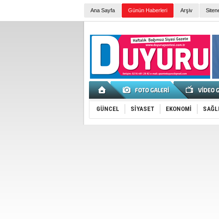
Ana Sayfa
Günün Haberleri
Arşiv
Siten
GÜNCEL
SİYASET
EKONOMİ
SAĞL