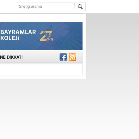
mına anlamlı
NE DİKKAT!
rinde..
katıldı
gisi’nde
DEĞİL, DOĞRU
erildi
n Ercan Ekşi son
ı Selahattin