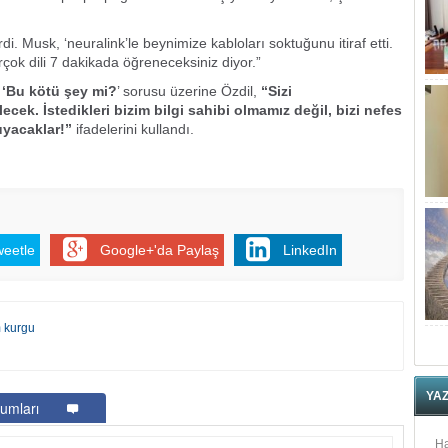
i. Musk, ‘neuralink’le beynimize kabloları soktuğunu itiraf etti.
rçok dili 7 dakikada öğreneceksiniz diyor.”
,
‘Bu kötü şey mi?
’ sorusu üzerine Özdil,
“Sizi
ecek. İstedikleri bizim bilgi sahibi olmamız değil, bizi nefes
uyacaklar!”
ifadelerini kullandı.
weetle
Google+'da Paylaş
LinkedIn
m kurgu
YA
umları
Ha