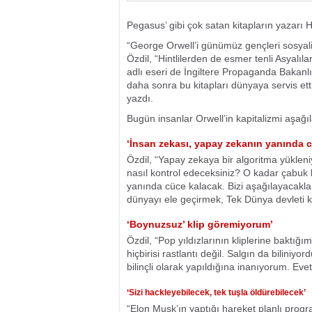
Pegasus’ gibi çok satan kitapların yazarı Ha
“George Orwell’i günümüz gençleri sosyalist
Özdil, “Hintlilerden de esmer tenli Asyalı
adlı eseri de İngiltere Propaganda Bakanlı
daha sonra bu kitapları dünyaya servis etti
yazdı.
Bugün insanlar Orwell’in kapitalizmi aşağıla
‘İnsan zekası, yapay zekanın yanında 
Özdil, “Yapay zekaya bir algoritma yükleni
nasıl kontrol edeceksiniz? O kadar çabuk k
yanında cüce kalacak. Bizi aşağılayacaklar
dünyayı ele geçirmek, Tek Dünya devleti k
‘Boynuzsuz’ klip göremiyorum’
Özdil, “Pop yıldızlarının kliplerine baktığ
hiçbirisi rastlantı değil. Salgın da bilini
bilinçli olarak yapıldığına inanıyorum. Evet,
‘Sizi hackleyebilecek, tek tuşla öldürebilecek’
“Elon Musk’ın yaptığı hareket planlı prog