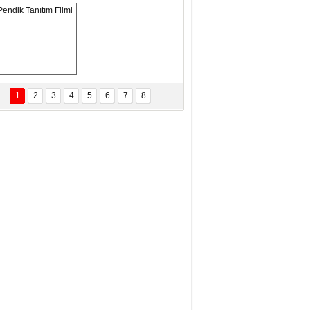
ANAL KERHANE!
tma Daştan
eftun Olmak
Pendik Tanıtım 
Filmi
1
2
3
4
5
6
7
8
bas Levent Ertekin
nal Medyanın Dijital Savaş Alanı
 İtibar Suikastları: Kızılay Örneği
it Kahyaoğlu
iz Türk Milleti Tarih Yazdı!
of.Dr.Hamdi Temel
z Böyle Bir Yozgat'ta Büyüdük
vza Zeybek
İR MİLLETİN TEKRAR DESTAN
AZMASI